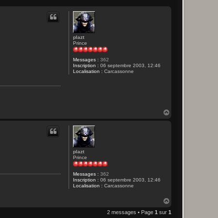
plazt
Prince
Messages :
362
Inscription :
06 septembre 2003, 12:46
Localisation :
Carcassonne
H
a
u
t
plazt
Prince
Messages :
362
Inscription :
06 septembre 2003, 12:46
Localisation :
Carcassonne
H
a
2 messages • Page
1
sur
1
u