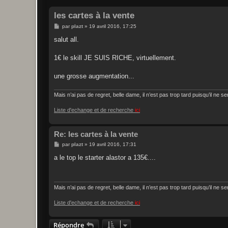
les cartes à la vente
M
par
plazt
»
19 avril 2016, 17:25
e
s
salut all.
s
a
g
1€ le skill JE SUIS RICHE, virtuellement.
e
une grosse augmentation...
Mais n’ai pas de regret, belle dame, il n’est pas trop tard puisqu’il ne s
Liste d'echange et de recherche
ici
Re: les cartes à la vente
M
par
plazt
»
19 avril 2016, 17:31
e
s
a le top le starter alastor a 135€....
s
a
g
e
Mais n’ai pas de regret, belle dame, il n’est pas trop tard puisqu’il ne s
Liste d'echange et de recherche
ici
Répondre