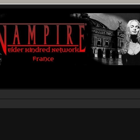
r
rche avancée