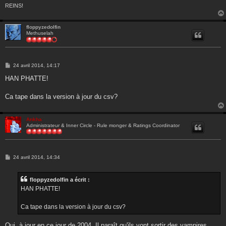
REINS!
floppyzedolfin
Methuselah
M
24 avril 2014, 14:17
e
s
HAN PHATTE!
s
a
g
Ca tape dans la version à jour du csv?
e
Ankha
Administrateur & Inner Circle - Rule monger & Ratings Coordinator
M
24 avril 2014, 14:34
e
s
s
floppyzedolfin a écrit :
a
g
HAN PHATTE!
e
Ca tape dans la version à jour du csv?
Oui, à jour en ce jour de 2004. Il paraît qu'ils vont sortir des vampires