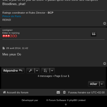
Bloodlines, phat!
Ratings coordinator et Rules Director -
BCP
Prince de Paris
REINS!
vonigner
Elder in training
M
28 avril 2014, 11:42
e
s
Mes yeux Oo
s
a
g
e
Répondre
4 messages • Page
1
sur
1
Aller
Accueil du forum
Fuseau horaire sur
UTC+02:00
Développé par
phpBB
® Forum Software © phpBB Limited
Traduction française officielle
©
Qiaeru