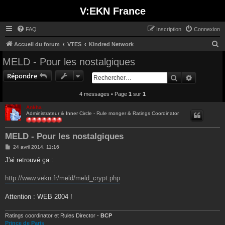
V:EKN France
FAQ
Inscription
Connexion
R
Accueil du forum
VTES
Kindred Network
e
MELD - Pour les nostalgiques
c
Répondre
Rechercher
Recherche
h
e
4 messages • Page
1
sur
1
r
Ankha
Administrateur & Inner Circle - Rule monger & Ratings Coordinator
c
h
MELD - Pour les nostalgiques
e
M
24 avril 2014, 11:16
r
e
s
J'ai retrouvé ça :
s
a
g
http://www.vekn.fr/meld/meld_crypt.php
e
Attention : WEB 2004 !
Ratings coordinator et Rules Director -
BCP
Prince de Paris