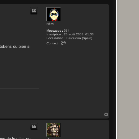
Rémi
Messages :
534
Inscription :
26 août 2003, 01:33
Localisation :
Barcelona (Spain)
C
Contact :
o
 tokens ou bien si
n
t
a
c
t
e
r
R
é
m
i
H
a
u
t
es de la ville, ou