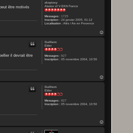
zkopiosy
Alastor of V:EKN France
 peut être motivés
Messages :
1725
Inscription :
24 janvier 2005, 01:12
Localisation :
Alès / Aix en Provence
H
a
u
Guilhem
t
Elder
lier il devrait être
Messages :
827
Inscription :
05 novembre 2004, 10:50
H
a
u
Guilhem
t
Elder
Messages :
827
Inscription :
05 novembre 2004, 10:50
H
a
u