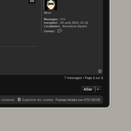
t
Rémi
Messages :
534
Inscription :
26 août 2003, 01:33
Localisation :
Barcelona (Spain)
C
Contact :
o
n
t
a
c
t
e
r
R
é
m
H
i
a
7 messages • Page
1
sur
1
u
t
Aller
 contacter
Supprimer les cookies
Fuseau horaire sur
UTC+02:00