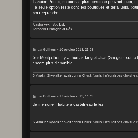
s
L'ancien Prince, ne connait plus personne pouvant jouer, e
s
Ta seule option reste donc les boutiques et terra ludis, pou
a
g
pour reprendre.
e
Alastor vekn Sud Est.
Toreador Primogen of Alés
M
par
Guilhem
»
16 octobre 2013, 21:28
e
s
Sur Montpellier il y a thomas langret alias (Snegiem sur le 
s
encore plus disponible.
a
g
e
Si Anakin Skywalker avait connu Chuck Norris il n'aurait pas choisi le c
M
par
Guilhem
»
17 octobre 2013, 14:43
e
s
de mémoire il habite a castelneau le lez.
s
a
g
e
Si Anakin Skywalker avait connu Chuck Norris il n'aurait pas choisi le c