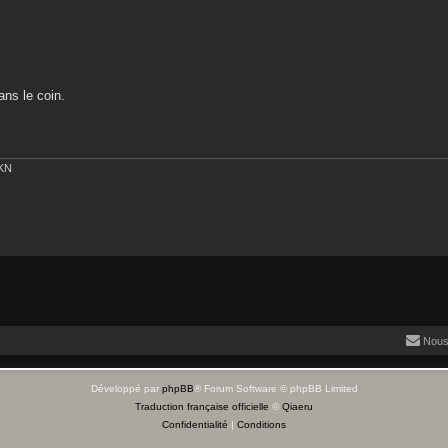
ans le coin.
EKN
Nous
Développé par
phpBB
® Forum Software © phpBB Limited
Traduction française officielle
©
Qiaeru
Confidentialité
|
Conditions