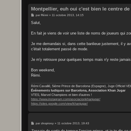
Montpellier, euh oui c'est bien le centre d
M
par
Rémi
»
11 octobre 2013, 14:15
e
s
Salut,
s
a
g
En fait je viens de voir une liste de noms de joueurs qui zo
e
Je me demandais si, dans cette banlieue justement, il y avai
c'était totalement passé de mode.
Je m'y retrouve pour quelques temps mais n'y reste jamais
Bon weekend,
Rémi.
Rémi Cavaillé, 5ième Prince de Barcelona (Espagne), Juge Officiel V
Événements ludiques sur Barcelona, Association Khan Jugar
VTES, Marvel Champions et bien d'autres !
https://www.instagram.com/asociacionkhanjugar/
https://sites.google.com/view/khanjugar/
M
par
zkopiosy
»
11 octobre 2013, 19:43
e
s
J'essaie de sortir de torpeur l'ancien prince, et je te dis 