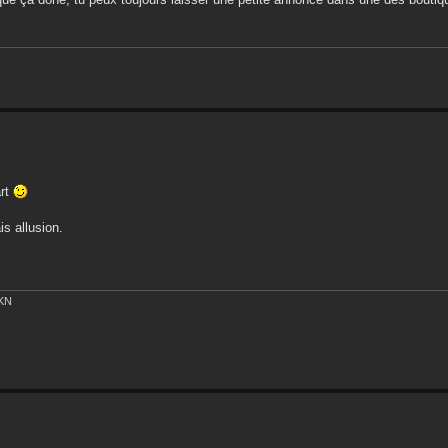
art
is allusion.
EKN