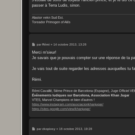
s
passer à Terra Ludis, sinon.
a
g
e
Alastor vekn Sud Est.
Toreador Primogen of Alés
M
par
Rémi
»
14 octobre 2013, 13:26
e
s
Merci m'sieur!
s
Je savais que je pouvais compter sur une réponse de ta p
a
g
e
Je vais tout de suite regarder les adresses auxquelles tu fa
Rémi.
Rémi Cavaillé, 5ième Prince de Barcelona (Espagne), Juge Officiel V
Événements ludiques sur Barcelona, Association Khan Jugar
VTES, Marvel Champions et bien d'autres !
https://www.instagram.com/asociacionkhanjugar/
https://sites.google.com/view/khanjugar/
M
par
zkopiosy
»
16 octobre 2013, 19:28
e