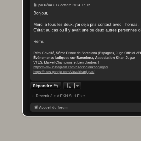
M
par
Rémi
»
17 octobre 2013, 16:15
e
s
Bonjour,
s
a
g
Merci a tous les deux, j'ai déja pris contact avec Thomas.
e
C'était au cas ou il y avait une ou deux autres personnes d
Rémi.
Rémi Cavaillé, 5ième Prince de Barcelona (Espagne), Juge Officiel V
Événements ludiques sur Barcelona, Association Khan Jugar
VTES, Marvel Champions et bien d'autres !
https://www.instagram.com/asociacionkhanjugar/
https://sites.google.com/view/khanjugar/
Répondre
Revenir à « V:EKN Sud-Est »
Accueil du forum