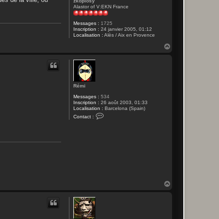
zkopiosy
Alastor of V:EKN France
Messages :
1725
Inscription :
24 janvier 2005, 01:12
Localisation :
Alès / Aix en Provence
H
a
u
t
Rémi
Messages :
534
Inscription :
26 août 2003, 01:33
Localisation :
Barcelona (Spain)
C
Contact :
o
n
t
a
c
t
e
r
R
é
m
H
i
a
u
t