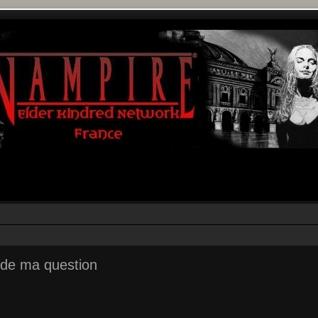
e de ma question
r
rche avancée