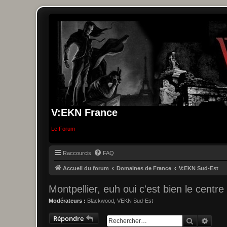
V:EKN France
Le Forum
Raccourcis
FAQ
Accueil du forum
Domaines de France
V:EKN Sud-Est
Montpellier, euh oui c'est bien le centr
Modérateurs :
Blackwood
,
VEKN Sud-Est
Répondre
Recherche
Reche