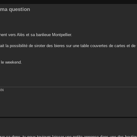
e ma question
nent vers Alès et sa banlieue Montpellier.
t la possibilité de siroter des bieres sur une table couvertes de cartes et de
 le weekend.
EKN
ce que ça done, tu peux toujours laisser une petite annonce dans une des boutiqu