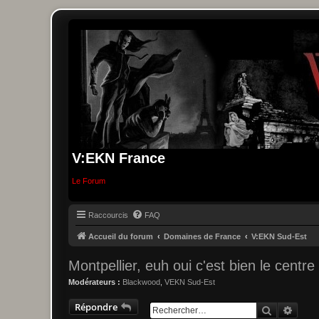
V:EKN France
Le Forum
Raccourcis
FAQ
Accueil du forum
Domaines de France
V:EKN Sud-Est
Montpellier, euh oui c'est bien le centr
Modérateurs :
Blackwood
,
VEKN Sud-Est
Répondre
Recherche
Reche