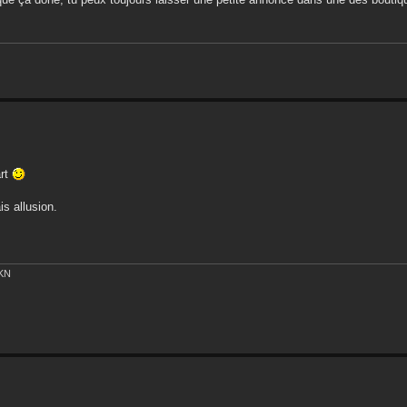
art
is allusion.
EKN