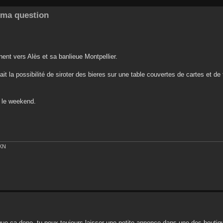
e ma question
nent vers Alès et sa banlieue Montpellier.
t la possibilité de siroter des bieres sur une table couvertes de cartes et de
 le weekend.
EKN
ce que ça done, tu peux toujours laisser une petite annonce dans une des boutiqu