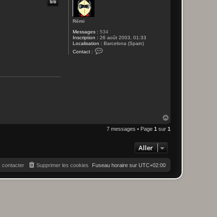
t
Rémi
Messages :
534
Inscription :
26 août 2003, 01:33
Localisation :
Barcelona (Spain)
C
Contact :
o
n
t
a
c
t
e
r
R
é
m
H
i
a
7 messages • Page
1
sur
1
u
t
Aller
 contacter
Supprimer les cookies
Fuseau horaire sur
UTC+02:00