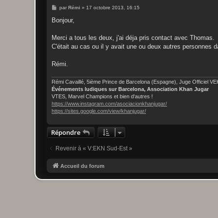
M
par
Rémi
»
17 octobre 2013, 16:15
e
s
Bonjour,
s
a
g
Merci a tous les deux, j'ai déja pris contact avec Thomas.
e
C'était au cas ou il y avait une ou deux autres personnes d
Rémi.
Rémi Cavaillé, 5ième Prince de Barcelona (Espagne), Juge Officiel V
Événements ludiques sur Barcelona, Association Khan Jugar
VTES, Marvel Champions et bien d'autres !
https://www.instagram.com/asociacionkhanjugar/
https://sites.google.com/view/khanjugar/
Répondre
Revenir à « V:EKN Sud-Est »
Accueil du forum