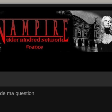
e de ma question
r
rche avancée