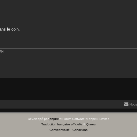
ans le coin.
EKN
Nous
Développé par
phpBB
® Forum Software © phpBB Limited
Traduction française officielle
©
Qiaeru
Confidentialité
|
Conditions