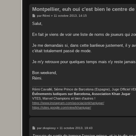
Montpellier, euh oui c'est bien le centre d
M
par
Rémi
»
11 octobre 2013, 14:15
e
s
Salut,
s
a
g
En fait je viens de voir une liste de noms de joueurs qui zo
e
Je me demandais si, dans cette banlieue justement, il y avai
c'était totalement passé de mode.
Je m'y retrouve pour quelques temps mais n'y reste jamais
Bon weekend,
Rémi.
Rémi Cavaillé, 5ième Prince de Barcelona (Espagne), Juge Officiel V
Événements ludiques sur Barcelona, Association Khan Jugar
VTES, Marvel Champions et bien d'autres !
https://www.instagram.com/asociacionkhanjugar/
https://sites.google.com/view/khanjugar/
M
par
zkopiosy
»
11 octobre 2013, 19:43
e
s
J'essaie de sortir de torpeur l'ancien prince, et je te dis 