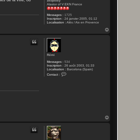
zkopiosy
Alastor of V:EKN France
Messages :
1725
Inscription :
24 janvier 2005, 01:12
Localisation :
Alès / Aix en Provence
H
a
u
t
Rémi
Messages :
534
Inscription :
26 août 2003, 01:33
Localisation :
Barcelona (Spain)
C
Contact :
o
n
t
a
c
t
e
r
R
é
m
H
i
a
u
t