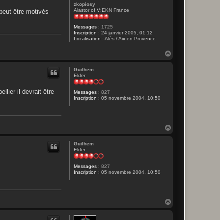
zkopiosy
Alastor of V:EKN France
 peut être motivés
Messages :
1725
Inscription :
24 janvier 2005, 01:12
Localisation :
Alès / Aix en Provence
H
a
u
Guilhem
t
Elder
lier il devrait être
Messages :
827
Inscription :
05 novembre 2004, 10:50
H
a
u
Guilhem
t
Elder
Messages :
827
Inscription :
05 novembre 2004, 10:50
H
a
u