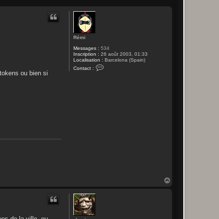
Rémi
Messages :
534
Inscription :
26 août 2003, 01:33
Localisation :
Barcelona (Spain)
C
Contact :
o
 tokens ou bien si
n
t
a
c
t
e
r
R
é
m
i
H
a
u
t
es de la ville, ou