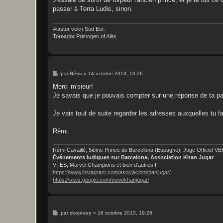
s
passer à Terra Ludis, sinon.
a
g
e
Alastor vekn Sud Est.
Toreador Primogen of Alés
M
par
Rémi
»
14 octobre 2013, 13:26
e
s
Merci m'sieur!
s
Je savais que je pouvais compter sur une réponse de ta p
a
g
e
Je vais tout de suite regarder les adresses auxquelles tu fa
Rémi.
Rémi Cavaillé, 5ième Prince de Barcelona (Espagne), Juge Officiel V
Événements ludiques sur Barcelona, Association Khan Jugar
VTES, Marvel Champions et bien d'autres !
https://www.instagram.com/asociacionkhanjugar/
https://sites.google.com/view/khanjugar/
M
par
zkopiosy
»
16 octobre 2013, 19:28
e