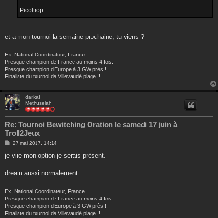
Picoltrop
et a mon tournoi la semaine prochaine, tu viens ?
Ex, National Coordinateur, France
Presque champion de France au moins 4 fois.
Presque champion d'Europe à 3 GW près !
Finaliste du tournoi de Villevaudé plage !!
darkal
Methuselah
Re: Tournoi Bewitching Oration le samedi 17 juin à
Troll2Jeux
M
27 mai 2017, 14:14
e
s
je vire mon option je serais présent.
s
a
g
dream aussi normalement
e
Ex, National Coordinateur, France
Presque champion de France au moins 4 fois.
Presque champion d'Europe à 3 GW près !
Finaliste du tournoi de Villevaudé plage !!