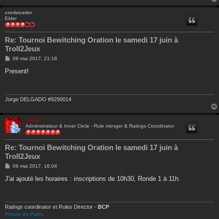
cordovader
Elder
Re: Tournoi Bewitching Oration le samedi 17 juin à
Troll2Jeux
M
08 mai 2017, 21:18
e
s
Present!
s
a
g
e
Jorge DELGADO #9290014
Ankha
Administrateur & Inner Circle - Rule monger & Ratings Coordinator
Re: Tournoi Bewitching Oration le samedi 17 juin à
Troll2Jeux
M
09 mai 2017, 16:04
e
s
J'ai ajouté les horaires : inscriptions de 10h30, Ronde 1 à 11h.
s
a
g
e
Ratings coordinator et Rules Director -
BCP
Prince de Paris