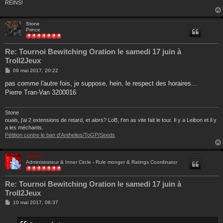
REINS!
Stone
Prince
Re: Tournoi Bewitching Oration le samedi 17 juin à
Troll2Jeux
M
09 mai 2017, 20:22
e
s
pas comme l'autre fois, je suppose, hein, le respect des horaires...
s
Pierre Tran-Van 3200016
a
g
e
Stone
ouais, j'ai 2 extensions de retard, et alors? LoB, t'en as vite fait le tour. Il y a Leibon et il y
a les méchants.
Pétition contre le ban d'Anthelios/ToGP/Seeds
Ankha
Administrateur & Inner Circle - Rule monger & Ratings Coordinator
Re: Tournoi Bewitching Oration le samedi 17 juin à
Troll2Jeux
M
10 mai 2017, 08:37
e
s
s