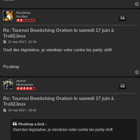
Picoltrop
Ancillae
Re: Tournoi Bewitching Oration le samedi 17 juin à
Troll2Jeux
M
21 mai 2017, 12:34
e
s
Osef des législative, je viendrais voter contre les parity shift
s
a
g
e
Picoltrop
darkal
Methuselah
Re: Tournoi Bewitching Oration le samedi 17 juin à
Troll2Jeux
M
26 mai 2017, 19:42
e
s
s
Picoltrop a écrit :
a
g
Osef des législative, je viendrais voter contre les parity shift
e