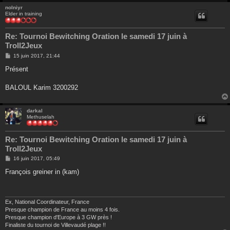
nolniyr
Elder in training
Re: Tournoi Bewitching Oration le samedi 17 juin à
Troll2Jeux
M
15 juin 2017, 21:44
e
s
Présent
s
a
g
BALOUL Karim 3200292
e
darkal
Methuselah
Re: Tournoi Bewitching Oration le samedi 17 juin à
Troll2Jeux
M
16 juin 2017, 05:49
e
s
François greiner in (kam)
s
a
g
e
Ex, National Coordinateur, France
Presque champion de France au moins 4 fois.
Presque champion d'Europe à 3 GW près !
Finaliste du tournoi de Villevaudé plage !!