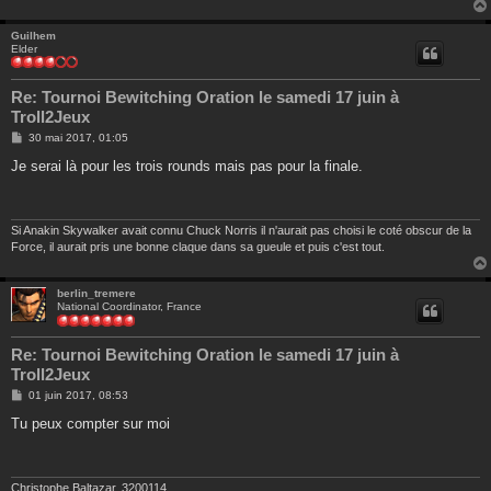
Guilhem
Elder
Re: Tournoi Bewitching Oration le samedi 17 juin à
Troll2Jeux
M
30 mai 2017, 01:05
e
s
Je serai là pour les trois rounds mais pas pour la finale.
s
a
g
e
Si Anakin Skywalker avait connu Chuck Norris il n'aurait pas choisi le coté obscur de la
Force, il aurait pris une bonne claque dans sa gueule et puis c'est tout.
berlin_tremere
National Coordinator, France
Re: Tournoi Bewitching Oration le samedi 17 juin à
Troll2Jeux
M
01 juin 2017, 08:53
e
s
Tu peux compter sur moi
s
a
g
e
Christophe Baltazar, 3200114