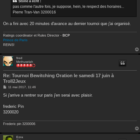
Stone a écrit :
a
g
pas comme l'autre fois, je suppose, hein, le respect des horaires...
e
Pierre Tran-Van 3200016
On a fini avec 20 minutes d'avance au dernier tournoi que j'ai organisé.
Ratings coordinator et Rules Director -
BCP
Prince de Paris
REINS!
fred
Methuselah
Re: Tournoi Bewitching Oration le samedi 17 juin à
Troll2Jeux
M
11 mai 2017, 11:46
e
s
Si j'arrive a rentrer sur paris j'en serai avec plaisir.
s
a
g
frederic Pin
e
3200020
Frederic pin 3200006
Ezra