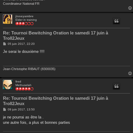
Coordinateur National FR
jisseyambre
Elder in training
Re: Tournoi Bewitching Oration le samedi 17 juin à
Troll2Jeux
M
05 juin 2017, 22:20
e
s
Je serai le douxième !!!!
s
a
g
e
Jean-Christophe RIBAUT (8300035)
fred
Methuselah
Re: Tournoi Bewitching Oration le samedi 17 juin à
Troll2Jeux
M
09 juin 2017, 13:50
e
s
je ne pourrai as être la .
s
une autre fois, a plus et bonnes parties
a
g
e