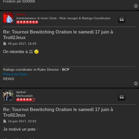
Frederic pin 3200006
Ankha
Administrateur & Inner Circle - Rule monger & Ratings Coordinator
Re: Tournoi Bewitching Oration le samedi 17 juin à
Troll2Jeux
M
09 juin 2017, 16:03
e
s
On retombe à 11
s
a
g
e
Ratings coordinator et Rules Director -
BCP
Prince de Paris
REINS!
darkal
Methuselah
Re: Tournoi Bewitching Oration le samedi 17 juin à
Troll2Jeux
M
14 juin 2017, 23:03
e
s
Je motivé un pote :
s
a