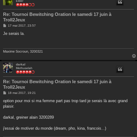
Elder
Re: Tournoi Bewitching Oration le samedi 17 juin à
Troll2Jeux
M
17 mai 2017, 23:57
e
s
Je serais la.
s
a
g
e
Maxime Socroun, 3200321
darkal
Methuselah
Re: Tournoi Bewitching Oration le samedi 17 juin à
Troll2Jeux
M
18 mai 2017, 19:21
e
s
option pour moi si ma femme part pas trop tard je serais là avec grand
s
plaisir.
a
g
e
darkal, greiner alain 3200289
j'essai de motiver du monde (dream, pho, kina, francois...)