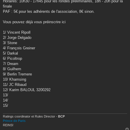
Horaires: 10h30 - 17h45 pour les rondes préliminaires, 18h - 20h pour la
finale
PAF : 5€ pour les adhérents de l'association, 8€ sinon.
Vous pouvez déjà vous préinscrire ici
1/ Vincent Ripoll
2/ Jorge Delgado
3/ Stone
4/ François Greiner
5/ Darkal
6/ Picoltrop
7/ Dream
8/ Guilhem
9/ Berlin Tremere
10/ Khamsing
11/ JC Ribaud
12/ Karim BALOUL 3200292
13/
14/
15/
Ratings coordinator et Rules Director -
BCP
Prince de Paris
REINS!