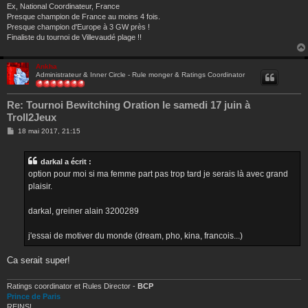
Ex, National Coordinateur, France
Presque champion de France au moins 4 fois.
Presque champion d'Europe à 3 GW près !
Finaliste du tournoi de Villevaudé plage !!
Ankha
Administrateur & Inner Circle - Rule monger & Ratings Coordinator
Re: Tournoi Bewitching Oration le samedi 17 juin à
Troll2Jeux
M
18 mai 2017, 21:15
e
s
s
darkal a écrit :
a
g
option pour moi si ma femme part pas trop tard je serais là avec grand
e
plaisir.
darkal, greiner alain 3200289
j'essai de motiver du monde (dream, pho, kina, francois...)
Ca serait super!
Ratings coordinator et Rules Director -
BCP
Prince de Paris
REINS!