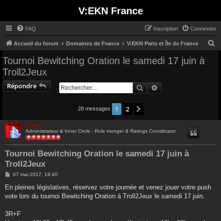
V:EKN France
FAQ
Inscription
Connexion
R
Accueil du forum
Domaines de France
V:EKN Paris et Île de France
e
Tournoi Bewitching Oration le samedi 17 juin à
c
Troll2Jeux
h
Répondre
Rechercher
Recherche avancée
e
r
1
2
Suivant
28 messages
c
Ankha
h
Administrateur & Inner Circle - Rule monger & Ratings Coordinator
e
r
Tournoi Bewitching Oration le samedi 17 juin à
Troll2Jeux
M
07 mai 2017, 19:40
e
s
En pleines législatives, réservez votre journée et venez jouer votre push
s
vote lors du tournoi Bewitching Oration à Troll2Jeux le samedi 17 juin.
a
g
e
3R+F