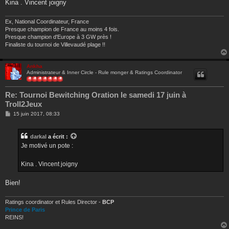
g
Kina . Vincent joigny
e
Ex, National Coordinateur, France
Presque champion de France au moins 4 fois.
Presque champion d'Europe à 3 GW près !
Finaliste du tournoi de Villevaudé plage !!
Ankha
Administrateur & Inner Circle - Rule monger & Ratings Coordinator
Re: Tournoi Bewitching Oration le samedi 17 juin à
Troll2Jeux
M
15 juin 2017, 08:33
e
s
s
darkal
a écrit :
a
g
Je motivé un pote :
e
Kina . Vincent joigny
Bien!
Ratings coordinator et Rules Director -
BCP
Prince de Paris
REINS!