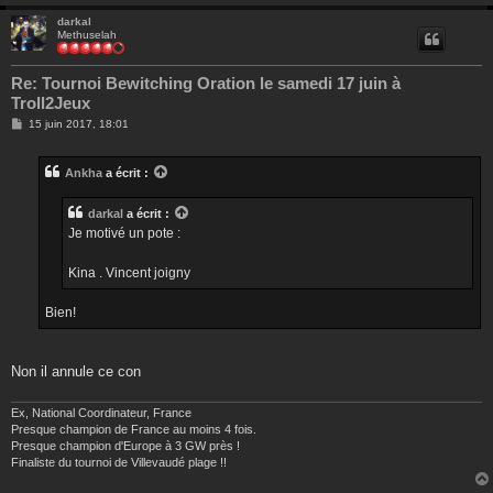
darkal
Methuselah
Re: Tournoi Bewitching Oration le samedi 17 juin à
Troll2Jeux
M
15 juin 2017, 18:01
e
s
s
Ankha
a écrit :
a
g
e
darkal
a écrit :
Je motivé un pote :
Kina . Vincent joigny
Bien!
Non il annule ce con
Ex, National Coordinateur, France
Presque champion de France au moins 4 fois.
Presque champion d'Europe à 3 GW près !
Finaliste du tournoi de Villevaudé plage !!