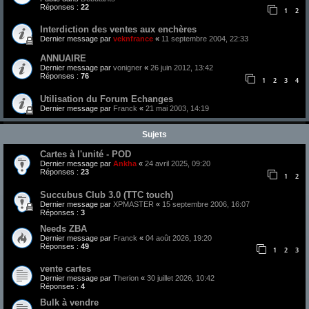
Réponses :
22
1
2
Interdiction des ventes aux enchères
Dernier message par
veknfrance
«
11 septembre 2004, 22:33
ANNUAIRE
Dernier message par
vonigner
«
26 juin 2012, 13:42
Réponses :
76
1
2
3
4
Utilisation du Forum Echanges
Dernier message par
Franck
«
21 mai 2003, 14:19
Sujets
Cartes à l'unité - POD
Dernier message par
Ankha
«
24 avril 2025, 09:20
Réponses :
23
1
2
Succubus Club 3.0 (TTC touch)
Dernier message par
XPMASTER
«
15 septembre 2006, 16:07
Réponses :
3
Needs ZBA
Dernier message par
Franck
«
04 août 2026, 19:20
Réponses :
49
1
2
3
vente cartes
Dernier message par
Therion
«
30 juillet 2026, 10:42
Réponses :
4
Bulk à vendre