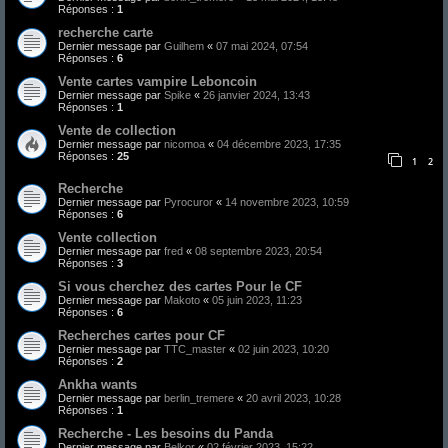
Réponses :
1
recherche carte
Dernier message par
Guilhem
«
07 mai 2024, 07:54
Réponses :
6
Vente cartes vampire Leboncoin
Dernier message par
Spike
«
26 janvier 2024, 13:43
Réponses :
1
Vente de collection
Dernier message par
nicomoa
«
04 décembre 2023, 17:35
Réponses :
25
1
2
Recherche
Dernier message par
Pyrocuror
«
14 novembre 2023, 10:59
Réponses :
6
Vente collection
Dernier message par
fred
«
08 septembre 2023, 20:54
Réponses :
3
Si vous cherchez des cartes Pour le CF
Dernier message par
Makoto
«
05 juin 2023, 11:23
Réponses :
6
Recherches cartes pour CF
Dernier message par
TTC_master
«
02 juin 2023, 10:20
Réponses :
2
Ankha wants
Dernier message par
berlin_tremere
«
20 avril 2023, 10:28
Réponses :
1
Recherche - Les besoins du Panda
Dernier message par
Belkor
«
02 février 2023, 15:22