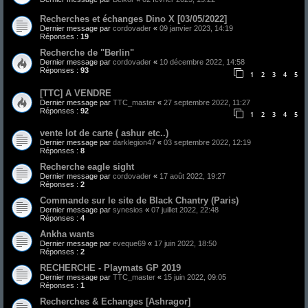
Recherches et échanges Dino X [03/05/2022]
Dernier message par
cordovader
«
09 janvier 2023, 14:19
Réponses :
19
Recherche de "Berlin"
Dernier message par
cordovader
«
10 décembre 2022, 14:58
Réponses :
93
1
2
3
4
5
[TTC] A VENDRE
Dernier message par
TTC_master
«
27 septembre 2022, 11:27
Réponses :
92
1
2
3
4
5
vente lot de carte ( ashur etc..)
Dernier message par
darklegion47
«
03 septembre 2022, 12:19
Réponses :
8
Recherche eagle sight
Dernier message par
cordovader
«
17 août 2022, 19:27
Réponses :
2
Commande sur le site de Black Chantry (Paris)
Dernier message par
synesios
«
07 juillet 2022, 22:48
Réponses :
4
Ankha wants
Dernier message par
eveque69
«
17 juin 2022, 18:50
Réponses :
2
RECHERCHE - Playmats GP 2019
Dernier message par
TTC_master
«
15 juin 2022, 09:05
Réponses :
1
Recherches & Echanges [Ashragor]