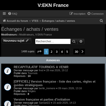
V:EKN France
FAQ
Inscription
Connexion
R
Accueil du forum
VTES
Échanges / achats / ventes
e
Échanges / achats / ventes
c
Modérateurs :
Modérateurs
,
V:EKN France
h
Nouveau sujet
Rechercher
Recherche avan
e
r
Page
1
sur
30
1
2
3
4
5
30
Suivant
1488 sujets
…
c
Annonces
h
e
RECAPITULATIF TOURNOIS A VENIR
Dernier message par
fred
«
28 mai 2026, 19:12
r
Publié dans
Tournois
Réponses :
14
[OFFICIEL] Version française - liste des cartes, règles et
guides stratégiques
Dernier message par
berlin_tremere
«
09 mars 2026, 13:16
Publié dans
Règles
Réponses :
8
Version française et parties d'initiation
Dernier message par
Samael22
«
15 août 2025, 14:13
Publié dans
Débutants