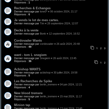
Réponses :
1
Recherches & Echanges
Dernier message par
lone0*
«
06 octobre 2024, 21:17
Réponses :
6
Je vends le lot de mes cartes.
Dernier message par
Tim
«
28 septembre 2024, 12:07
Decks à la vente
Dernier message par
Bonk
«
12 septembre 2024, 16:52
Cordovader Wants
Dernier message par
cordovader
«
26 août 2024, 20:48
Réponses :
49
1
2
3
want - tom L snegiem
Dernier message par
Snegiem
«
26 août 2024, 13:45
Réponses :
36
1
2
Acbishop WANTS
Dernier message par
acbishop
«
30 juillet 2024, 19:58
Réponses :
5
Les Recherches de Spike
Dernier message par
berlin_tremere
«
04 juin 2024, 12:21
Réponses :
4
New blood tremere
Dernier message par
berlin_tremere
«
15 mai 2024, 11:17
Réponses :
5
Minion tap
Dernier message par
berlin_tremere
«
13 mai 2024, 13:48