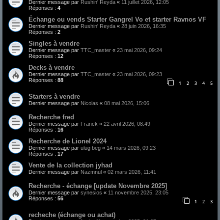
Dernier message par
Rushin' Reyda
«
11 juillet 2026, 12:05
Réponses :
4
Échange ou vends Starter Gangrel Vo et starter Ravnos VF
Dernier message par
Rushin' Reyda
«
28 juin 2026, 16:35
Réponses :
2
Singles à vendre
Dernier message par
TTC_master
«
23 mai 2026, 09:24
Réponses :
12
Decks à vendre
Dernier message par
TTC_master
«
23 mai 2026, 09:23
Réponses :
88
1
2
3
4
5
Starters à vendre
Dernier message par
Nicolas
«
08 mai 2026, 15:06
Recherche fred
Dernier message par
Franck
«
22 avril 2026, 08:49
Réponses :
16
Recherche de Lionel 2024
Dernier message par
ulug beg
«
14 mars 2026, 09:23
Réponses :
17
Vente de la collection jyhad
Dernier message par
Nazmnul
«
02 mars 2026, 11:41
Recherche - échange [update Novembre 2025]
Dernier message par
synesios
«
11 novembre 2025, 23:05
Réponses :
56
1
2
3
recheche (échange ou achat)