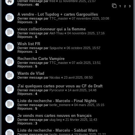
Dernier message par
fred
«
11 novembre 2025, 21:07
Réponses :
46
1
2
3
A vendre - Lot Tupdog + cartes Gargouilles
Dernier message par
TTC_master
«
07 novembre 2025, 10:08
Réponses :
3
vieux collectionneur qui a la flemme
Dernier message par
Alef-Thau
«
04 novembre 2025, 17:16
Réponses :
5
Wish list FR
Dernier message par
Spigushe
«
06 octobre 2025, 15:57
Réponses :
1
Recherche Carte Vampire
Dernier message par
TTC_master
«
07 août 2025, 13:51
Réponses :
5
Wants de Vlad
Dernier message par
Nicolas
«
23 avril 2025, 08:50
J'ai quelques cartes pour vous au CF de Draft
Dernier message par
Pyrocuror
«
14 avril 2025, 14:48
Réponses :
4
Liste de recherche - Marcelo - Final Nights
Dernier message par
berlin_tremere
«
04 mars 2025, 15:15
Réponses :
5
Je vends mes cartes neuves en français
Dernier message par
ulug beg
«
21 février 2025, 11:43
Réponses :
3
Liste de recherche - Marcelo - Sabbat Wars
Dernier message par
berlin_tremere
«
19 février 2025, 11:22