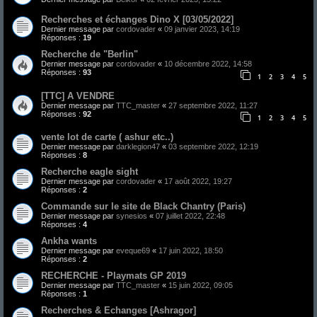
Recherches et échanges Dino X [03/05/2022]
Dernier message par
cordovader
«
09 janvier 2023, 14:19
Réponses :
19
Recherche de "Berlin"
Dernier message par
cordovader
«
10 décembre 2022, 14:58
Réponses :
93
1
2
3
4
5
[TTC] A VENDRE
Dernier message par
TTC_master
«
27 septembre 2022, 11:27
Réponses :
92
1
2
3
4
5
vente lot de carte ( ashur etc..)
Dernier message par
darklegion47
«
03 septembre 2022, 12:19
Réponses :
8
Recherche eagle sight
Dernier message par
cordovader
«
17 août 2022, 19:27
Réponses :
2
Commande sur le site de Black Chantry (Paris)
Dernier message par
synesios
«
07 juillet 2022, 22:48
Réponses :
4
Ankha wants
Dernier message par
eveque69
«
17 juin 2022, 18:50
Réponses :
2
RECHERCHE - Playmats GP 2019
Dernier message par
TTC_master
«
15 juin 2022, 09:05
Réponses :
1
Recherches & Echanges [Ashragor]