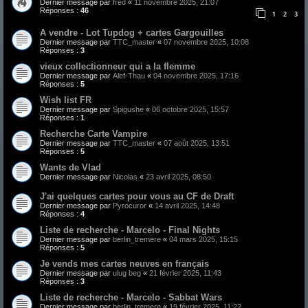
Dernier message par
fred
«
11 novembre 2025, 21:07
Réponses :
46
1
2
3
A vendre - Lot Tupdog + cartes Gargouilles
Dernier message par
TTC_master
«
07 novembre 2025, 10:08
Réponses :
3
vieux collectionneur qui a la flemme
Dernier message par
Alef-Thau
«
04 novembre 2025, 17:16
Réponses :
5
Wish list FR
Dernier message par
Spigushe
«
06 octobre 2025, 15:57
Réponses :
1
Recherche Carte Vampire
Dernier message par
TTC_master
«
07 août 2025, 13:51
Réponses :
5
Wants de Vlad
Dernier message par
Nicolas
«
23 avril 2025, 08:50
J'ai quelques cartes pour vous au CF de Draft
Dernier message par
Pyrocuror
«
14 avril 2025, 14:48
Réponses :
4
Liste de recherche - Marcelo - Final Nights
Dernier message par
berlin_tremere
«
04 mars 2025, 15:15
Réponses :
5
Je vends mes cartes neuves en français
Dernier message par
ulug beg
«
21 février 2025, 11:43
Réponses :
3
Liste de recherche - Marcelo - Sabbat Wars
Dernier message par
berlin_tremere
«
19 février 2025, 11:22