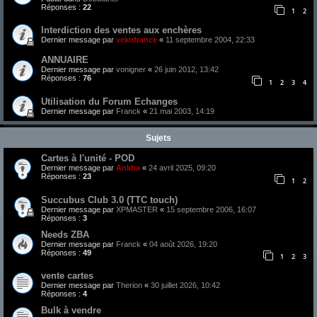
Réponses :
22
1
2
Interdiction des ventes aux enchères
Dernier message par
veknfrance
«
11 septembre 2004, 22:33
ANNUAIRE
Dernier message par
vonigner
«
26 juin 2012, 13:42
Réponses :
76
1
2
3
4
Utilisation du Forum Echanges
Dernier message par
Franck
«
21 mai 2003, 14:19
Sujets
Cartes à l'unité - POD
Dernier message par
Ankha
«
24 avril 2025, 09:20
Réponses :
23
1
2
Succubus Club 3.0 (TTC touch)
Dernier message par
XPMASTER
«
15 septembre 2006, 16:07
Réponses :
3
Needs ZBA
Dernier message par
Franck
«
04 août 2026, 19:20
Réponses :
49
1
2
3
vente cartes
Dernier message par
Therion
«
30 juillet 2026, 10:42
Réponses :
4
Bulk à vendre