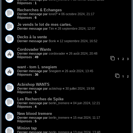
Réponses :
1
Recherches & Echanges
Dernier message par
lone0*
«
06 octobre 2024, 21:17
Réponses :
6
Je vends le lot de mes cartes.
Dernier message par
Tim
«
28 septembre 2024, 12:07
Decks à la vente
Dernier message par
Bonk
«
12 septembre 2024, 16:52
Cordovader Wants
Dernier message par
cordovader
«
26 août 2024, 20:48
Réponses :
49
1
2
3
want - tom L snegiem
Dernier message par
Snegiem
«
26 août 2024, 13:45
Réponses :
36
1
2
Acbishop WANTS
Dernier message par
acbishop
«
30 juillet 2024, 19:58
Réponses :
5
Les Recherches de Spike
Dernier message par
berlin_tremere
«
04 juin 2024, 12:21
Réponses :
4
New blood tremere
Dernier message par
berlin_tremere
«
15 mai 2024, 11:17
Réponses :
5
Minion tap
Dernier message par
berlin_tremere
«
13 mai 2024, 13:48