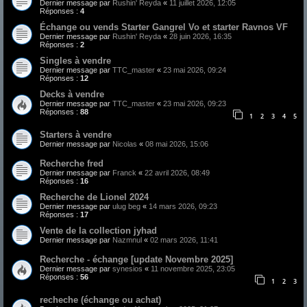
Dernier message par
Rushin' Reyda
«
11 juillet 2026, 12:05
Réponses :
4
Échange ou vends Starter Gangrel Vo et starter Ravnos VF
Dernier message par
Rushin' Reyda
«
28 juin 2026, 16:35
Réponses :
2
Singles à vendre
Dernier message par
TTC_master
«
23 mai 2026, 09:24
Réponses :
12
Decks à vendre
Dernier message par
TTC_master
«
23 mai 2026, 09:23
Réponses :
88
1
2
3
4
5
Starters à vendre
Dernier message par
Nicolas
«
08 mai 2026, 15:06
Recherche fred
Dernier message par
Franck
«
22 avril 2026, 08:49
Réponses :
16
Recherche de Lionel 2024
Dernier message par
ulug beg
«
14 mars 2026, 09:23
Réponses :
17
Vente de la collection jyhad
Dernier message par
Nazmnul
«
02 mars 2026, 11:41
Recherche - échange [update Novembre 2025]
Dernier message par
synesios
«
11 novembre 2025, 23:05
Réponses :
56
1
2
3
recheche (échange ou achat)