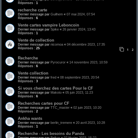
Réponses :
1
recherche carte
Dernier message par
Guilhem
«
07 mai 2024, 07:54
Réponses :
6
Vente cartes vampire Leboncoin
Dernier message par
Spike
«
26 janvier 2024, 13:43
Réponses :
1
Vente de collection
Dernier message par
nicomoa
«
04 décembre 2023, 17:35
Réponses :
25
1
2
Recherche
Dernier message par
Pyrocuror
«
14 novembre 2023, 10:59
Réponses :
6
Vente collection
Dernier message par
fred
«
08 septembre 2023, 20:54
Réponses :
3
Si vous cherchez des cartes Pour le CF
Dernier message par
Makoto
«
05 juin 2023, 11:23
Réponses :
6
Recherches cartes pour CF
Dernier message par
TTC_master
«
02 juin 2023, 10:20
Réponses :
2
Ankha wants
Dernier message par
berlin_tremere
«
20 avril 2023, 10:28
Réponses :
1
Recherche - Les besoins du Panda
Dernier message par
Belkor
«
02 février 2023, 15:22