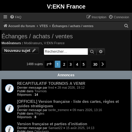
V:EKN France
FAQ
Inscription
Connexion
R
Accueil du forum
VTES
Échanges / achats / ventes
e
Échanges / achats / ventes
c
Modérateurs :
Modérateurs
,
V:EKN France
h
Nouveau sujet
Rechercher
Recherche avan
e
r
Page
1
sur
30
1
2
3
4
5
30
Suivant
1488 sujets
…
c
Annonces
h
e
RECAPITULATIF TOURNOIS A VENIR
Dernier message par
fred
«
28 mai 2026, 19:12
r
Publié dans
Tournois
Réponses :
14
[OFFICIEL] Version française - liste des cartes, règles et
guides stratégiques
Dernier message par
berlin_tremere
«
09 mars 2026, 13:16
Publié dans
Règles
Réponses :
8
Version française et parties d'initiation
Dernier message par
Samael22
«
15 août 2025, 14:13
Publié dans
Débutants