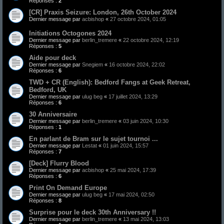
Réponses :
2
[CR] Praxis Seizure: London, 26th October 2024
Dernier message par
acbishop
«
27 octobre 2024, 01:05
Initiations Octogones 2024
Dernier message par
berlin_tremere
«
22 octobre 2024, 12:19
Réponses :
5
Aide pour deck
Dernier message par
Snegiem
«
16 octobre 2024, 22:02
Réponses :
6
TWD + CR (English): Bedford Fangs at Geek Retreat,
Bedford, UK
Dernier message par
ulug beg
«
17 juillet 2024, 13:29
Réponses :
6
30 Anniversaire
Dernier message par
berlin_tremere
«
03 juin 2024, 10:30
Réponses :
1
En parlant de Bram sur le sujet tournoi ...
Dernier message par
Lestat
«
01 juin 2024, 15:57
Réponses :
7
[Deck] Flurry Blood
Dernier message par
acbishop
«
25 mai 2024, 17:39
Réponses :
6
Print On Demand Europe
Dernier message par
ulug beg
«
17 mai 2024, 02:50
Réponses :
8
Surprise pour le deck 30th Anniversary !!
Dernier message par
berlin_tremere
«
13 mai 2024, 13:03