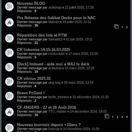
Nouveau BLOG
Dernier message par
acbishop
«
22 juillet 2025, 17:28
Réponses :
9
Pre Release des Sabbat Decks pour le NAC
Dernier message par
Makoto
«
19 juillet 2025, 21:51
Réponses :
35
1
2
Répartition des lots et PTW
Dernier message par
Samael22
«
02 juin 2025, 23:11
Réponses :
21
CR lisbonne 14-15-16.03.2025
Dernier message par
cordovader
«
17 mars 2025, 15:58
Réponses :
5
[Deck] Imbued - aide moi a MAJ le deck
Dernier message par
acbishop
«
15 mars 2025, 22:25
Réponses :
19
CR vilnius 2025.02
Dernier message par
ulug beg
«
05 mars 2025, 13:54
Réponses :
4
Bravo PcGeol !
Dernier message par
berlin_tremere
«
31 décembre 2024, 11:32
Réponses :
2
CF ANGERS - 27 et 28 Août 2016
Dernier message par
TTC_master
«
24 décembre 2024, 18:03
Réponses :
70
1
2
3
4
Nouveau tournois depuis +10ans ?
Dernier message par
Dracula
«
24 novembre 2024, 11:35