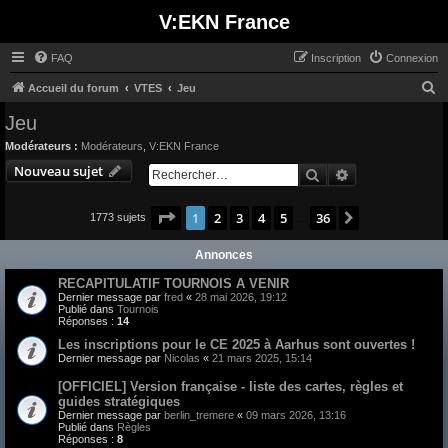
V:EKN France
FAQ
Inscription
Connexion
R
Accueil du forum
VTES
Jeu
e
Jeu
c
Modérateurs :
Modérateurs
,
V:EKN France
h
Nouveau sujet
Rechercher
Recherche avan
e
r
Page
1
sur
36
1
2
3
4
5
36
Suivant
1773 sujets
…
c
Annonces
h
e
RECAPITULATIF TOURNOIS A VENIR
Dernier message par
fred
«
28 mai 2026, 19:12
r
Publié dans
Tournois
Réponses :
14
Les inscriptions pour le CE 2025 à Aarhus sont ouvertes !
Dernier message par
Nicolas
«
21 mars 2025, 15:14
[OFFICIEL] Version française - liste des cartes, règles et
guides stratégiques
Dernier message par
berlin_tremere
«
09 mars 2026, 13:16
Publié dans
Règles
Réponses :
8