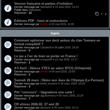
Version française et parties d'initiation
Dernier message par
Samael22
«
15 août 2025, 14:13
Publié dans
Débutants
Réponses :
22
1
2
Éditions PDF - liens et instructions
Dernier message par
Ankha
«
02 mai 2016, 11:05
Sujets
Comment optimiser son deck autour du clan Tremere en
format compétitif ?
Dernier message par
Claude00
«
09 juillet 2026, 14:29
Réponses :
5
Le jeu a l'air de bien se porter en France !
Dernier message par
eveque69
«
22 mai 2026, 12:17
Réponses :
2
4-5 Avril : Démos VTES au salon RTCG (Villepinte)
Dernier message par
Ankha
«
04 avril 2026, 23:59
Réponses :
2
Samedi 28 mars : Démo aux Jeux de l'Olympe (Le Perreux)
Dernier message par
berlin_tremere
«
30 mars 2026, 03:35
Réponses :
3
Ptit "concours" : Upgradons une carte !
Dernier message par
aiguisemoica
«
05 mars 2026, 22:20
Réponses :
7
CR vilnius 2026.02. 27 and 28
Dernier message par
alexisesr
«
05 mars 2026, 15:12