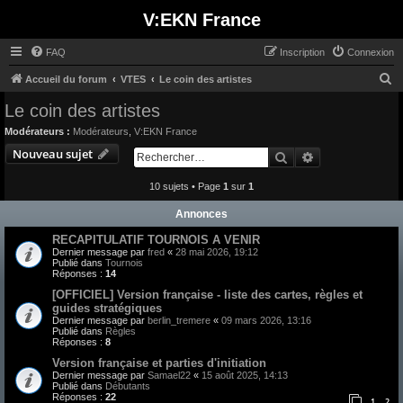
V:EKN France
FAQ
Inscription
Connexion
R
Accueil du forum
VTES
Le coin des artistes
e
Le coin des artistes
c
Modérateurs :
Modérateurs
,
V:EKN France
h
Nouveau sujet
Rechercher
Recherche avan
e
10 sujets • Page
1
sur
1
r
c
Annonces
h
RECAPITULATIF TOURNOIS A VENIR
e
Dernier message par
fred
«
28 mai 2026, 19:12
Publié dans
Tournois
r
Réponses :
14
[OFFICIEL] Version française - liste des cartes, règles et
guides stratégiques
Dernier message par
berlin_tremere
«
09 mars 2026, 13:16
Publié dans
Règles
Réponses :
8
Version française et parties d'initiation
Dernier message par
Samael22
«
15 août 2025, 14:13
Publié dans
Débutants
Réponses :
22
1
2