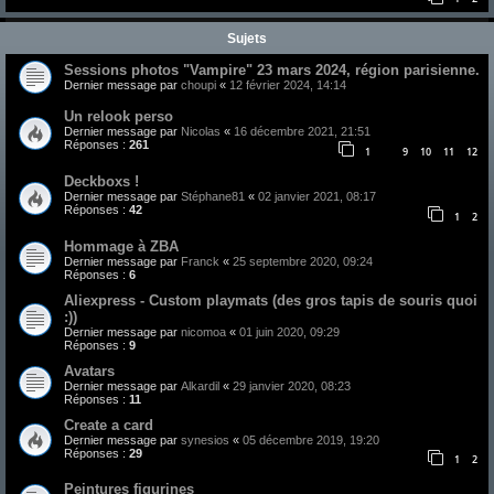
Sujets
Sessions photos "Vampire" 23 mars 2024, région parisienne.
Dernier message par
choupi
«
12 février 2024, 14:14
Un relook perso
Dernier message par
Nicolas
«
16 décembre 2021, 21:51
Réponses :
261
1
9
10
11
12
…
Deckboxs !
Dernier message par
Stéphane81
«
02 janvier 2021, 08:17
Réponses :
42
1
2
Hommage à ZBA
Dernier message par
Franck
«
25 septembre 2020, 09:24
Réponses :
6
Aliexpress - Custom playmats (des gros tapis de souris quoi
:))
Dernier message par
nicomoa
«
01 juin 2020, 09:29
Réponses :
9
Avatars
Dernier message par
Alkardil
«
29 janvier 2020, 08:23
Réponses :
11
Create a card
Dernier message par
synesios
«
05 décembre 2019, 19:20
Réponses :
29
1
2
Peintures figurines