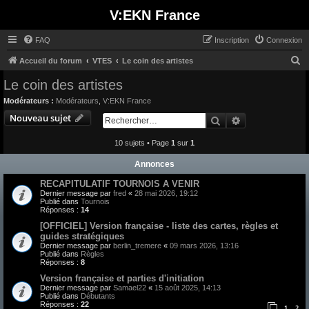
V:EKN France
FAQ
Inscription
Connexion
R
Accueil du forum
VTES
Le coin des artistes
e
Le coin des artistes
c
Modérateurs :
Modérateurs
,
V:EKN France
h
Nouveau sujet
Rechercher
Recherche avan
e
10 sujets • Page
1
sur
1
r
c
Annonces
h
RECAPITULATIF TOURNOIS A VENIR
e
Dernier message par
fred
«
28 mai 2026, 19:12
Publié dans
Tournois
r
Réponses :
14
[OFFICIEL] Version française - liste des cartes, règles et
guides stratégiques
Dernier message par
berlin_tremere
«
09 mars 2026, 13:16
Publié dans
Règles
Réponses :
8
Version française et parties d'initiation
Dernier message par
Samael22
«
15 août 2025, 14:13
Publié dans
Débutants
Réponses :
22
1
2