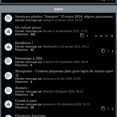
Sujets
Sessions photos "Vampire" 23 mars 2024, région parisienne.
Dernier message par
choupi
«
12 février 2024, 14:14
Un relook perso
Dernier message par
Nicolas
«
16 décembre 2021, 21:51
Réponses :
261
1
9
10
11
12
…
Deckboxs !
Dernier message par
Stéphane81
«
02 janvier 2021, 08:17
Réponses :
42
1
2
Hommage à ZBA
Dernier message par
Franck
«
25 septembre 2020, 09:24
Réponses :
6
Aliexpress - Custom playmats (des gros tapis de souris quoi
:))
Dernier message par
nicomoa
«
01 juin 2020, 09:29
Réponses :
9
Avatars
Dernier message par
Alkardil
«
29 janvier 2020, 08:23
Réponses :
11
Create a card
Dernier message par
synesios
«
05 décembre 2019, 19:20
Réponses :
29
1
2
Peintures figurines