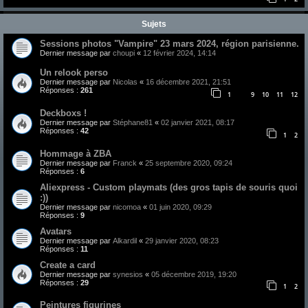
Sujets
Sessions photos "Vampire" 23 mars 2024, région parisienne.
Dernier message par
choupi
«
12 février 2024, 14:14
Un relook perso
Dernier message par
Nicolas
«
16 décembre 2021, 21:51
Réponses :
261
1
9
10
11
12
…
Deckboxs !
Dernier message par
Stéphane81
«
02 janvier 2021, 08:17
Réponses :
42
1
2
Hommage à ZBA
Dernier message par
Franck
«
25 septembre 2020, 09:24
Réponses :
6
Aliexpress - Custom playmats (des gros tapis de souris quoi
:))
Dernier message par
nicomoa
«
01 juin 2020, 09:29
Réponses :
9
Avatars
Dernier message par
Alkardil
«
29 janvier 2020, 08:23
Réponses :
11
Create a card
Dernier message par
synesios
«
05 décembre 2019, 19:20
Réponses :
29
1
2
Peintures figurines