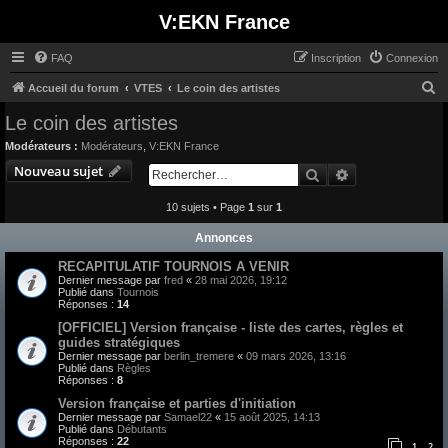
V:EKN France
FAQ
Inscription
Connexion
R
Accueil du forum
VTES
Le coin des artistes
e
Le coin des artistes
c
Modérateurs :
Modérateurs
,
V:EKN France
h
Nouveau sujet
Rechercher
Recherche avan
e
10 sujets • Page
1
sur
1
r
c
Annonces
h
RECAPITULATIF TOURNOIS A VENIR
e
Dernier message par
fred
«
28 mai 2026, 19:12
Publié dans
Tournois
r
Réponses :
14
[OFFICIEL] Version française - liste des cartes, règles et
guides stratégiques
Dernier message par
berlin_tremere
«
09 mars 2026, 13:16
Publié dans
Règles
Réponses :
8
Version française et parties d'initiation
Dernier message par
Samael22
«
15 août 2025, 14:13
Publié dans
Débutants
Réponses :
22
1
2