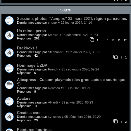
Sujets
Sessions photos "Vampire" 23 mars 2024, région parisienne.
Dernier message par
choupi
«
12 février 2024, 14:14
Un relook perso
Dernier message par
Nicolas
«
16 décembre 2021, 21:51
Réponses :
261
1
9
10
11
12
…
Deckboxs !
Dernier message par
Stéphane81
«
02 janvier 2021, 08:17
Réponses :
42
1
2
Hommage à ZBA
Dernier message par
Franck
«
25 septembre 2020, 09:24
Réponses :
6
Aliexpress - Custom playmats (des gros tapis de souris quoi
:))
Dernier message par
nicomoa
«
01 juin 2020, 09:29
Réponses :
9
Avatars
Dernier message par
Alkardil
«
29 janvier 2020, 08:23
Réponses :
11
Create a card
Dernier message par
synesios
«
05 décembre 2019, 19:20
Réponses :
29
1
2
Peintures figurines