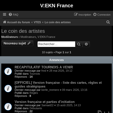
V:EKN France
FAQ
Inscription
Connexion
R
Accueil du forum
VTES
Le coin des artistes
e
Le coin des artistes
c
Modérateurs :
Modérateurs
,
V:EKN France
h
Nouveau sujet
Rechercher
Recherche avan
e
10 sujets • Page
1
sur
1
r
c
Annonces
h
RECAPITULATIF TOURNOIS A VENIR
e
Dernier message par
fred
«
28 mai 2026, 19:12
Publié dans
Tournois
r
Réponses :
14
[OFFICIEL] Version française - liste des cartes, règles et
guides stratégiques
Dernier message par
berlin_tremere
«
09 mars 2026, 13:16
Publié dans
Règles
Réponses :
8
Version française et parties d'initiation
Dernier message par
Samael22
«
15 août 2025, 14:13
Publié dans
Débutants
Réponses :
22
1
2