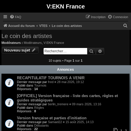
V:EKN France
FAQ
Inscription
Connexion
R
Accueil du forum
VTES
Le coin des artistes
e
Le coin des artistes
c
Modérateurs :
Modérateurs
,
V:EKN France
h
Nouveau sujet
Rechercher
Recherche avan
e
10 sujets • Page
1
sur
1
r
c
Annonces
h
RECAPITULATIF TOURNOIS A VENIR
e
Dernier message par
fred
«
28 mai 2026, 19:12
Publié dans
Tournois
r
Réponses :
14
[OFFICIEL] Version française - liste des cartes, règles et
guides stratégiques
Dernier message par
berlin_tremere
«
09 mars 2026, 13:16
Publié dans
Règles
Réponses :
8
Version française et parties d'initiation
Dernier message par
Samael22
«
15 août 2025, 14:13
Publié dans
Débutants
Réponses :
22
1
2