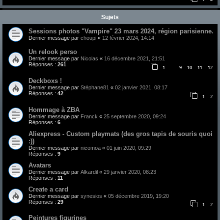
Sujets
Sessions photos "Vampire" 23 mars 2024, région parisienne.
Dernier message par
choupi
«
12 février 2024, 14:14
Un relook perso
Dernier message par
Nicolas
«
16 décembre 2021, 21:51
Réponses :
261
1
9
10
11
12
…
Deckboxs !
Dernier message par
Stéphane81
«
02 janvier 2021, 08:17
Réponses :
42
1
2
Hommage à ZBA
Dernier message par
Franck
«
25 septembre 2020, 09:24
Réponses :
6
Aliexpress - Custom playmats (des gros tapis de souris quoi
:))
Dernier message par
nicomoa
«
01 juin 2020, 09:29
Réponses :
9
Avatars
Dernier message par
Alkardil
«
29 janvier 2020, 08:23
Réponses :
11
Create a card
Dernier message par
synesios
«
05 décembre 2019, 19:20
Réponses :
29
1
2
Peintures figurines