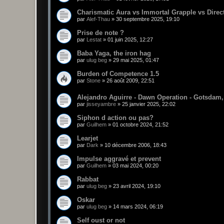
Charismatic Aura vs Immortal Grapple vs Direct
par
Alef-Thau
»
30 septembre 2025, 19:10
Prise de note ?
par
Lestat
»
01 juin 2025, 12:27
Baba Yaga, the iron hag
par
ulug beg
»
29 mai 2025, 01:47
Burden of Competence 1.5
par
Stone
»
26 août 2009, 22:51
Alejandro Aguirre - Dawn Operation - Gotsdam,
par
jisseyambre
»
25 janvier 2025, 22:02
Siphon d action ou pas?
par
Guilhem
»
01 octobre 2024, 21:52
Learjet
par
Dark
»
10 décembre 2006, 18:43
Impulse aggravé et prevent
par
Guilhem
»
03 mai 2024, 00:20
Rabbat
par
ulug beg
»
23 avril 2024, 19:10
Oskar
par
ulug beg
»
14 mars 2024, 06:19
Self oust or not