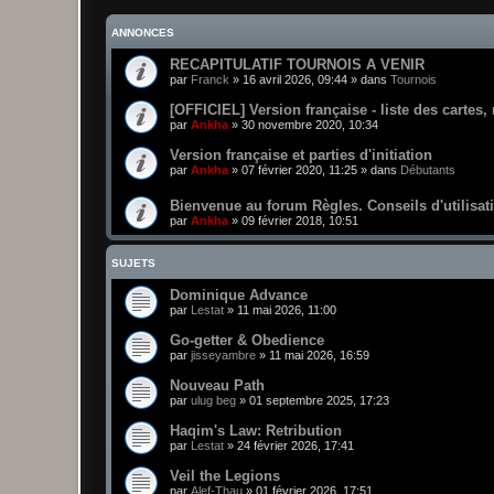
ANNONCES
RECAPITULATIF TOURNOIS A VENIR
par
Franck
»
16 avril 2026, 09:44
» dans
Tournois
[OFFICIEL] Version française - liste des cartes,
par
Ankha
»
30 novembre 2020, 10:34
Version française et parties d'initiation
par
Ankha
»
07 février 2020, 11:25
» dans
Débutants
Bienvenue au forum Règles. Conseils d'utilisat
par
Ankha
»
09 février 2018, 10:51
SUJETS
Dominique Advance
par
Lestat
»
11 mai 2026, 11:00
Go-getter & Obedience
par
jisseyambre
»
11 mai 2026, 16:59
Nouveau Path
par
ulug beg
»
01 septembre 2025, 17:23
Haqim's Law: Retribution
par
Lestat
»
24 février 2026, 17:41
Veil the Legions
par
Alef-Thau
»
01 février 2026, 17:51