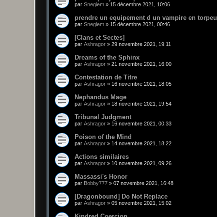
par
Snegiem
»
15 décembre 2021, 10:06
prendre un equipement d un vampire en torpeu
par
Snegiem
»
15 décembre 2021, 00:46
[Clans et Sectes]
par
Ashragor
»
29 novembre 2021, 19:11
Dreams of the Sphinx
par
Ashragor
»
21 novembre 2021, 16:00
Contestation de Titre
par
Ashragor
»
16 novembre 2021, 18:05
Nephandus Mage
par
Ashragor
»
18 novembre 2021, 19:54
Tribunal Judgment
par
Ashragor
»
16 novembre 2021, 00:33
Poison of the Mind
par
Ashragor
»
14 novembre 2021, 18:22
Actions similaires
par
Ashragor
»
10 novembre 2021, 09:26
Massassi's Honor
par
Bobby777
»
07 novembre 2021, 16:48
[Dragonbound] Do Not Replace
par
Ashragor
»
05 novembre 2021, 15:02
Kindred Coercion