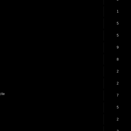
1
5
5
9
8
2
2
cte
7
5
2