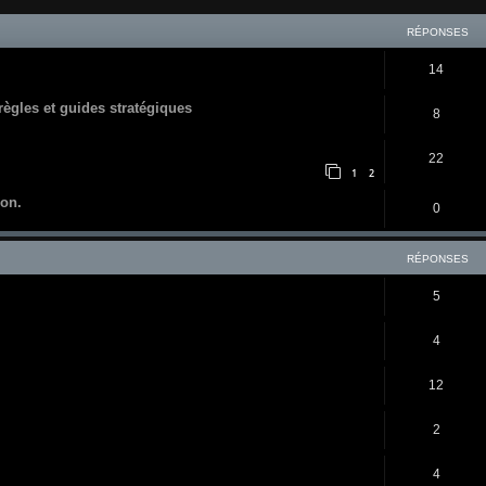
RÉPONSES
14
 règles et guides stratégiques
8
22
1
2
ion.
0
RÉPONSES
5
4
12
2
4