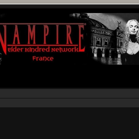
rcher
echerche avancée