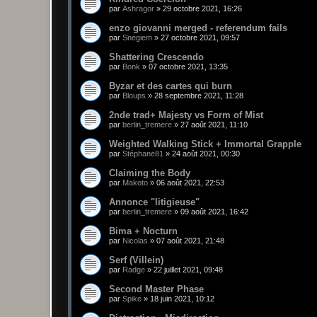
par
Ashragor
»
29 octobre 2021, 16:26
enzo giovanni merged - referendum fails
par
Snegiem
»
27 octobre 2021, 09:57
Shattering Crescendo
par
Bonk
»
07 octobre 2021, 13:35
Byzar et des cartes qui burn
par
Bloups
»
28 septembre 2021, 11:28
2nde trad+ Majesty vs Form of Mist
par
berlin_tremere
»
27 août 2021, 11:10
Weighted Walking Stick + Immortal Grapple
par
Stéphane81
»
24 août 2021, 00:30
Claiming the Body
par
Makoto
»
06 août 2021, 22:53
Annonce "litigieuse"
par
berlin_tremere
»
09 août 2021, 16:42
Bima + Nocturn
par
Nicolas
»
07 août 2021, 21:48
Serf (Villein)
par
Radge
»
22 juillet 2021, 09:48
Second Master Phase
par
Spike
»
18 juin 2021, 10:12