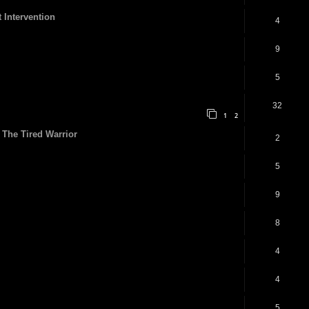
 Intervention
4
9
5
32
1
2
 The Tired Warrior
2
5
9
8
4
4
5