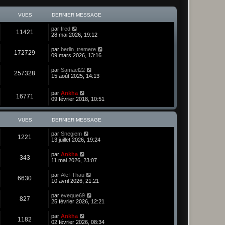
VUES
DERNIER MESSAGE
par
fred
11421
28 mai 2026, 19:12
par
berlin_tremere
172729
09 mars 2026, 13:16
par
Samael22
257328
15 août 2025, 14:13
par
Ankha
16771
09 février 2018, 10:51
VUES
DERNIER MESSAGE
par
Snegiem
1221
13 juillet 2026, 19:24
par
Ankha
343
11 mai 2026, 23:07
par
Alef-Thau
6630
10 avril 2026, 21:21
par
eveque69
827
25 février 2026, 12:21
par
Ankha
1182
02 février 2026, 08:34