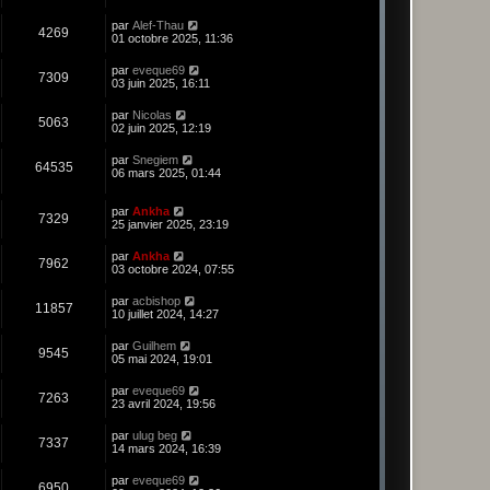
par
Alef-Thau
4269
01 octobre 2025, 11:36
par
eveque69
7309
03 juin 2025, 16:11
par
Nicolas
5063
02 juin 2025, 12:19
par
Snegiem
64535
06 mars 2025, 01:44
par
Ankha
7329
25 janvier 2025, 23:19
par
Ankha
7962
03 octobre 2024, 07:55
par
acbishop
11857
10 juillet 2024, 14:27
par
Guilhem
9545
05 mai 2024, 19:01
par
eveque69
7263
23 avril 2024, 19:56
par
ulug beg
7337
14 mars 2024, 16:39
par
eveque69
6950