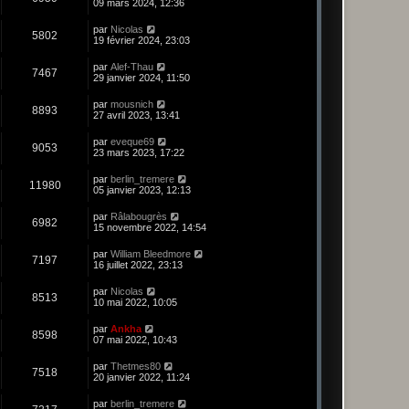
09 mars 2024, 12:36
par
Nicolas
5802
19 février 2024, 23:03
par
Alef-Thau
7467
29 janvier 2024, 11:50
par
mousnich
8893
27 avril 2023, 13:41
par
eveque69
9053
23 mars 2023, 17:22
par
berlin_tremere
11980
05 janvier 2023, 12:13
par
Râlabougrès
6982
15 novembre 2022, 14:54
par
William Bleedmore
7197
16 juillet 2022, 23:13
par
Nicolas
8513
10 mai 2022, 10:05
par
Ankha
8598
07 mai 2022, 10:43
par
Thetmes80
7518
20 janvier 2022, 11:24
par
berlin_tremere