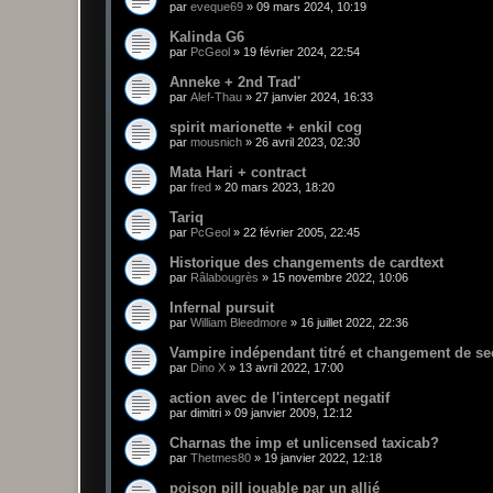
par
eveque69
»
09 mars 2024, 10:19
Kalinda G6
par
PcGeol
»
19 février 2024, 22:54
Anneke + 2nd Trad'
par
Alef-Thau
»
27 janvier 2024, 16:33
spirit marionette + enkil cog
par
mousnich
»
26 avril 2023, 02:30
Mata Hari + contract
par
fred
»
20 mars 2023, 18:20
Tariq
par
PcGeol
»
22 février 2005, 22:45
Historique des changements de cardtext
par
Râlabougrès
»
15 novembre 2022, 10:06
Infernal pursuit
par
William Bleedmore
»
16 juillet 2022, 22:36
Vampire indépendant titré et changement de se
par
Dino X
»
13 avril 2022, 17:00
action avec de l'intercept negatif
par
dimitri
»
09 janvier 2009, 12:12
Charnas the imp et unlicensed taxicab?
par
Thetmes80
»
19 janvier 2022, 12:18
poison pill jouable par un allié