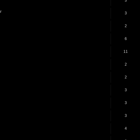
3
r
3
2
6
11
2
2
3
3
3
4