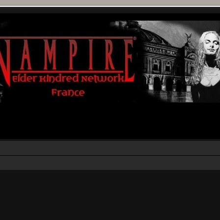
rcher
echerche avancée