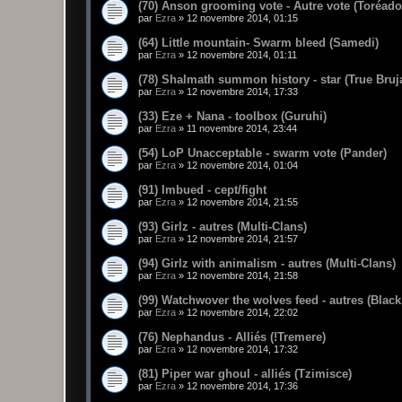
(70) Anson grooming vote - Autre vote (Toréado
par
Ezra
»
12 novembre 2014, 01:15
(64) Little mountain- Swarm bleed (Samedi)
par
Ezra
»
12 novembre 2014, 01:11
(78) Shalmath summon history - star (True Bruj
par
Ezra
»
12 novembre 2014, 17:33
(33) Eze + Nana - toolbox (Guruhi)
par
Ezra
»
11 novembre 2014, 23:44
(54) LoP Unacceptable - swarm vote (Pander)
par
Ezra
»
12 novembre 2014, 01:04
(91) Imbued - cept/fight
par
Ezra
»
12 novembre 2014, 21:55
(93) Girlz - autres (Multi-Clans)
par
Ezra
»
12 novembre 2014, 21:57
(94) Girlz with animalism - autres (Multi-Clans)
par
Ezra
»
12 novembre 2014, 21:58
(99) Watchwover the wolves feed - autres (Blac
par
Ezra
»
12 novembre 2014, 22:02
(76) Nephandus - Alliés (!Tremere)
par
Ezra
»
12 novembre 2014, 17:32
(81) Piper war ghoul - alliés (Tzimisce)
par
Ezra
»
12 novembre 2014, 17:36