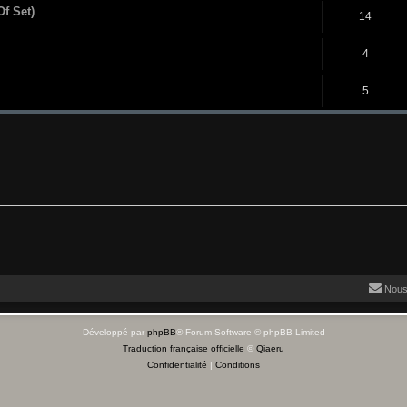
Of Set)
14
4
5
Nous
Développé par
phpBB
® Forum Software © phpBB Limited
Traduction française officielle
©
Qiaeru
Confidentialité
|
Conditions