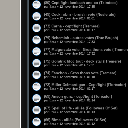
(80) Cept fight lambach and co (Tzimisce)
par
Ezra
»
12 novembre 2014, 17:35
(49) Cock robin - bruis'n vote (Nosferatu)
par
Ezra
»
12 novembre 2014, 01:01
(73) Carna - cept/fight (Tremere)
par
Ezra
»
12 novembre 2014, 01:17
(79) Nehemiah - autres votes (True Brujah)
par
Ezra
»
12 novembre 2014, 17:33
(77) Malgorzata vote - Gros thons vote (!Tremer
par
Ezra
»
12 novembre 2014, 17:32
(75) Goratrix bloc tout - deck star (!Tremere)
par
Ezra
»
12 novembre 2014, 17:31
(74) Fanchon - Gros thons vote (Tremere)
par
Ezra
»
12 novembre 2014, 01:18
(72) Miller Delmardigan - Cept/fight (!Toréador)
par
Ezra
»
12 novembre 2014, 01:17
(69) Anson gunz - cept/fight (Toréador)
par
Ezra
»
12 novembre 2014, 01:14
(67) Spell of life - alliés (Followers Of Set)
par
Ezra
»
12 novembre 2014, 01:13
(66) Bima - alliés (Followers Of Set)
par
Ezra
»
12 novembre 2014, 01:12