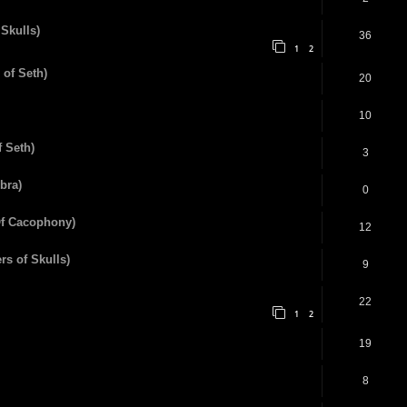
 Skulls)
36
1
2
 of Seth)
20
10
f Seth)
3
bra)
0
Of Cacophony)
12
rs of Skulls)
9
22
1
2
19
8