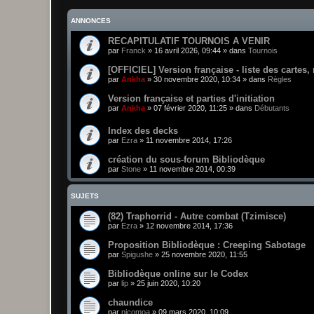
ANNONCES
RECAPITULATIF TOURNOIS A VENIR
par
Franck
»
16 avril 2026, 09:44
» dans
Tournois
[OFFICIEL] Version française - liste des cartes,
par
Ankha
»
30 novembre 2020, 10:34
» dans
Règles
Version française et parties d'initiation
par
Ankha
»
07 février 2020, 11:25
» dans
Débutants
Index des decks
par
Ezra
»
11 novembre 2014, 17:26
création du sous-forum Bibliodèque
par
Stone
»
11 novembre 2014, 00:39
SUJETS
(82) Traphorrid - Autre combat (Tzimisce)
par
Ezra
»
12 novembre 2014, 17:36
Proposition Bibliodèque : Creeping Sabotage
par
Spigushe
»
25 novembre 2020, 11:55
Bibliodèque online sur le Codex
par
lip
»
25 juin 2020, 10:20
chaundice
par
nicomoa
»
09 mars 2020, 10:09