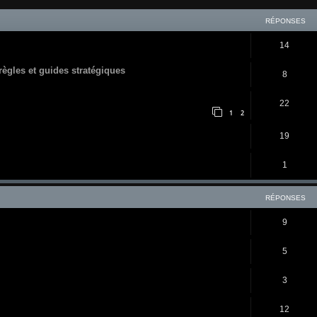
RÉPONSES
14
 règles et guides stratégiques
8
22
1
2
19
1
RÉPONSES
9
5
3
12