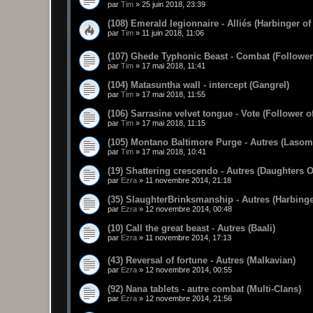
par
Tim
»
25 juin 2018, 23:39
(108) Emerald legionnaire - Alliés (Harbinger of
par
Tim
»
11 juin 2018, 11:06
(107) Ghede Typhonic Beast - Combat (Follower
par
Tim
»
17 mai 2018, 11:41
(104) Matasuntha wall - intercept (Gangrel)
par
Tim
»
17 mai 2018, 11:55
(106) Sarrasine velvet tongue - Vote (Follower o
par
Tim
»
17 mai 2018, 11:15
(105) Montano Baltimore Purge - Autres (Lasom
par
Tim
»
17 mai 2018, 10:41
(19) Shattering crescendo - Autres (Daughters 
par
Ezra
»
11 novembre 2014, 21:18
(35) SlaughterBrinksmanship - Autres (Harbinge
par
Ezra
»
12 novembre 2014, 00:48
(10) Call the great beast - Autres (Baali)
par
Ezra
»
11 novembre 2014, 17:13
(43) Reversal of fortune - Autres (Malkavian)
par
Ezra
»
12 novembre 2014, 00:55
(92) Nana tablets - autre combat (Multi-Clans)
par
Ezra
»
12 novembre 2014, 21:56