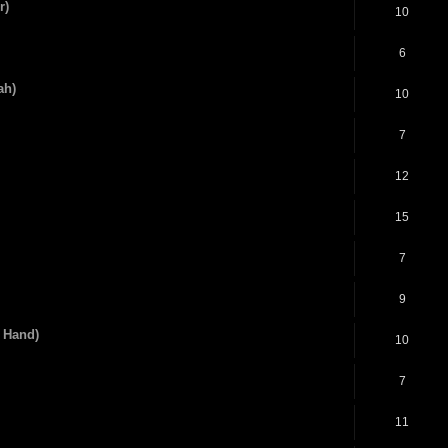
r)
10
6
ah)
10
7
12
15
7
9
k Hand)
10
7
11