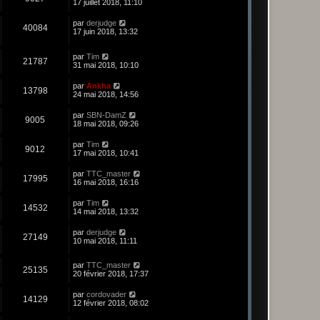
17 juillet 2018, 11:10
par
derjudge
40084
17 juin 2018, 13:32
par
Tim
21787
31 mai 2018, 10:10
par
Ankha
13798
24 mai 2018, 14:56
par
SBN-DamZ
9005
18 mai 2018, 09:26
par
Tim
9012
17 mai 2018, 10:41
par
TTC_master
17995
16 mai 2018, 16:16
par
Tim
14532
14 mai 2018, 13:32
par
derjudge
27149
10 mai 2018, 11:11
par
TTC_master
25135
20 février 2018, 17:37
par
cordovader
14129
12 février 2018, 08:02