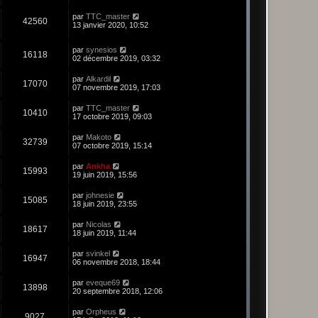
par
TTC_master
42560
13 janvier 2020, 10:52
par
synesios
16118
02 décembre 2019, 03:32
par
Alkardil
17070
07 novembre 2019, 17:03
par
TTC_master
10410
17 octobre 2019, 09:03
par
Makoto
32739
07 octobre 2019, 15:14
par
Ankha
15993
19 juin 2019, 15:56
par
johnesie
15085
18 juin 2019, 23:55
par
Nicolas
18617
18 juin 2019, 11:44
par
svinkel
16947
06 novembre 2018, 18:44
par
eveque69
13898
20 septembre 2018, 12:06
par
Orpheus
9027