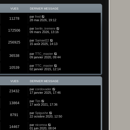
VUES
DERNIER MESSAGE
par
fred
11278
28 mai 2026, 19:12
par
berlin_tremere
172506
09 mars 2026, 13:16
par
Samael22
256925
15 août 2025, 14:13
par
TTC_master
36538
09 janvier 2020, 09:44
par
TTC_master
10539
02 janvier 2015, 12:14
VUES
DERNIER MESSAGE
par
cordovader
23432
17 janvier 2025, 17:46
par
Tim
13864
17 août 2021, 17:36
par
Spigushe
8791
22 octobre 2020, 12:50
par
nicomoa
14467
01 juin 2020, 08:04