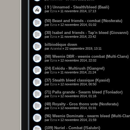
( 9 ) Unnamed - Stealth/bleed (Baali)
par
Ezra
»
11 novembre 2014, 17:13
(50) Beast and friends - combat (!Nosferatu)
par
Ezra
»
12 novembre 2014, 01:02
(30) Isabel and friends - Tap'n bleed (Giovanni)
par
Ezra
»
11 novembre 2014, 23:42
bilbiodèque down
par
Azanéal
»
22 septembre 2019, 13:11
(98) Weenie DBR - weenie combat (Multi-Clans)
par
Ezra
»
12 novembre 2014, 22:02
(24) Enkidu - Multirush (!Gangrel)
par
Ezra
»
11 novembre 2014, 21:24
(37) Stealth bleed classique (Kyasid)
par
Ezra
»
12 novembre 2014, 00:50
(71) Palla grande - Swarm bleed (!Toréador)
par
Ezra
»
12 novembre 2014, 01:16
(48) Royalty - Gros thons vote (Nosferatu)
par
Ezra
»
12 novembre 2014, 01:01
(96) Weenie Dominate - swarm bleed (Multi-Cla
par
Ezra
»
12 novembre 2014, 21:59
(109) Nuriel - Combat (!Salubri)