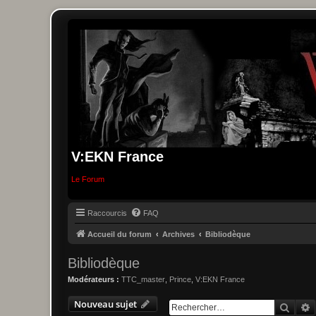
V:EKN France
Le Forum
Raccourcis
FAQ
Accueil du forum
Archives
Bibliodèque
Bibliodèque
Modérateurs :
TTC_master
,
Prince
,
V:EKN France
Nouveau sujet
Reche
R