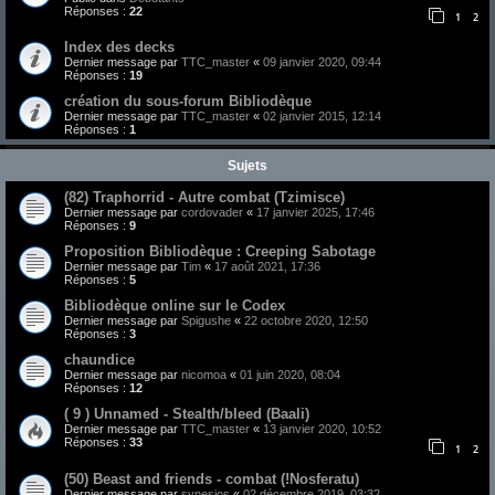
Réponses :
22
1
2
Index des decks
Dernier message par
TTC_master
«
09 janvier 2020, 09:44
Réponses :
19
création du sous-forum Bibliodèque
Dernier message par
TTC_master
«
02 janvier 2015, 12:14
Réponses :
1
Sujets
(82) Traphorrid - Autre combat (Tzimisce)
Dernier message par
cordovader
«
17 janvier 2025, 17:46
Réponses :
9
Proposition Bibliodèque : Creeping Sabotage
Dernier message par
Tim
«
17 août 2021, 17:36
Réponses :
5
Bibliodèque online sur le Codex
Dernier message par
Spigushe
«
22 octobre 2020, 12:50
Réponses :
3
chaundice
Dernier message par
nicomoa
«
01 juin 2020, 08:04
Réponses :
12
( 9 ) Unnamed - Stealth/bleed (Baali)
Dernier message par
TTC_master
«
13 janvier 2020, 10:52
Réponses :
33
1
2
(50) Beast and friends - combat (!Nosferatu)
Dernier message par
synesios
«
02 décembre 2019, 03:32