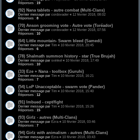
Réponses :
19
(92) Nana tablets - autre combat (Multi-Clans)
Dernier message par
cordovader
«
12 février 2018, 08:02
Réponses :
8
(70) Anson grooming vote - Autre vote (Toréador)
Dernier message par
cordovader
«
12 février 2018, 07:56
Réponses :
10
(64) Little mountain- Swarm bleed (Samedi)
Dernier message par
Tim
«
10 février 2018, 20:45
Réponses :
6
(78) Shalmath summon history - star (True Brujah)
Dernier message par
svinkel
«
10 février 2018, 17:49
Réponses :
10
(33) Eze + Nana - toolbox (Guruhi)
Dernier message par
Tim
«
10 février 2018, 16:21
Réponses :
7
(54) LoP Unacceptable - swarm vote (Pander)
Dernier message par
Tim
«
10 février 2018, 15:40
Réponses :
12
(91) Imbued - cept/fight
Dernier message par
Tim
«
10 février 2018, 15:26
Réponses :
15
(93) Girlz - autres (Multi-Clans)
Dernier message par
Ezra
«
10 février 2018, 03:46
Réponses :
7
(94) Girlz with animalism - autres (Multi-Clans)
Dernier message par
Ezra
«
10 février 2018, 03:43