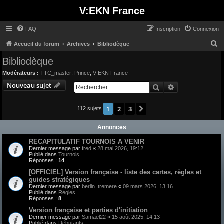
V:EKN France
FAQ
Inscription
Connexion
R
Accueil du forum
Archives
Bibliodèque
e
Bibliodèque
c
Modérateurs :
TTC_master
,
Prince
,
V:EKN France
h
Nouveau sujet
Rechercher
Recherche avan
e
r
1
2
3
Suivant
112 sujets
c
Annonces
h
e
RECAPITULATIF TOURNOIS A VENIR
Dernier message par
fred
«
28 mai 2026, 19:12
r
Publié dans
Tournois
Réponses :
14
[OFFICIEL] Version française - liste des cartes, règles et
guides stratégiques
Dernier message par
berlin_tremere
«
09 mars 2026, 13:16
Publié dans
Règles
Réponses :
8
Version française et parties d'initiation
Dernier message par
Samael22
«
15 août 2025, 14:13
Publié dans
Débutants