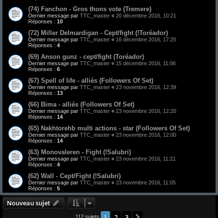
(74) Fanchon - Gros thons vote (Tremere)
Dernier message par
TTC_master
«
20 décembre 2016, 10:21
Réponses :
10
(72) Miller Delmardigan - Cept/fight (!Toréador)
Dernier message par
TTC_master
«
16 décembre 2016, 17:25
Réponses :
4
(69) Anson gunz - cept/fight (Toréador)
Dernier message par
TTC_master
«
15 décembre 2016, 11:06
Réponses :
6
(67) Spell of life - alliés (Followers Of Set)
Dernier message par
TTC_master
«
23 novembre 2016, 12:39
Réponses :
13
(66) Bima - alliés (Followers Of Set)
Dernier message par
TTC_master
«
23 novembre 2016, 12:20
Réponses :
14
(65) Nakhtorehb multi actions - star (Followers Of Set)
Dernier message par
TTC_master
«
23 novembre 2016, 12:00
Réponses :
14
(63) Monovaleren - Fight (!Salubri)
Dernier message par
TTC_master
«
23 novembre 2016, 11:21
Réponses :
4
(62) Wall - Cept/Fight (!Salubri)
Dernier message par
TTC_master
«
23 novembre 2016, 11:05
Réponses :
5
Nouveau sujet
1
2
3
Suivant
112 sujets