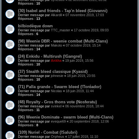
Réponses :
10
(30) Isabel and friends - Tap'n bleed (Giovanni)
Dernier message par
Alkardil
«
07 novembre 2019, 17:03
Réponses :
13
bilbiodèque down
Dernier message par
TTC_master
«
17 octobre 2019, 09:03
Réponses :
6
(98) Weenie DBR - weenie combat (Multi-Clans)
Dernier message par
Makoto
«
07 octobre 2019, 15:14
Réponses :
14
(24) Enkidu - Multirush (!Gangrel)
Dernier message par
Ankha
«
19 juin 2019, 15:56
Réponses :
10
(37) Stealth bleed classique (Kyasid)
Dernier message par
johnesie
«
18 juin 2019, 23:55
Réponses :
10
(71) Palla grande - Swarm bleed (!Toréador)
Dernier message par
Nicolas
«
18 juin 2019, 11:44
Réponses :
14
(48) Royalty - Gros thons vote (Nosferatu)
Dernier message par
svinkel
«
06 novembre 2018, 18:44
Réponses :
11
(96) Weenie Dominate - swarm bleed (Multi-Clans)
Dernier message par
eveque69
«
20 septembre 2018, 12:06
Réponses :
8
(109) Nuriel - Combat (!Salubri)
Dernier message par
Orpheus
«
17 juillet 2018, 11:10