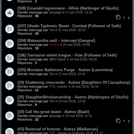
Réponses :
2
(108) Emerald legionnaire - Alliés (Harbinger of Skulls)
Dernier message par
derjudge
«
17 juin 2018, 13:32
Réponses :
36
1
2
(107) Ghede Typhonic Beast - Combat (Follower of Seth)
Dernier message par
Tim
«
31 mai 2018, 10:10
Réponses :
20
(104) Matasuntha wall - intercept (Gangrel)
Dernier message par
Ankha
«
24 mai 2018, 14:56
Réponses :
10
(106) Sarrasine velvet tongue - Vote (Follower of Seth)
Dernier message par
SBN-DamZ
«
18 mai 2018, 09:26
Réponses :
3
(105) Montano Baltimore Purge - Autres (Lasombra)
Dernier message par
Tim
«
17 mai 2018, 10:41
(19) Shattering crescendo - Autres (Daughters Of Cacophony)
Dernier message par
TTC_master
«
16 mai 2018, 16:16
Réponses :
12
(35) SlaughterBrinksmanship - Autres (Harbingers of Skulls)
Dernier message par
Tim
«
14 mai 2018, 13:32
Réponses :
9
(10) Call the great beast - Autres (Baali)
Dernier message par
derjudge
«
10 mai 2018, 11:11
Réponses :
22
1
2
(43) Reversal of fortune - Autres (Malkavian)
Dernier message par
TTC_master
«
20 février 2018, 17:37