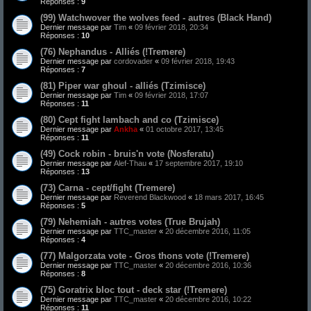
Réponses :
9
(99) Watchwover the wolves feed - autres (Black Hand)
Dernier message par
Tim
«
09 février 2018, 20:34
Réponses :
10
(76) Nephandus - Alliés (!Tremere)
Dernier message par
cordovader
«
09 février 2018, 19:43
Réponses :
7
(81) Piper war ghoul - alliés (Tzimisce)
Dernier message par
Tim
«
09 février 2018, 17:07
Réponses :
11
(80) Cept fight lambach and co (Tzimisce)
Dernier message par
Ankha
«
01 octobre 2017, 13:45
Réponses :
11
(49) Cock robin - bruis'n vote (Nosferatu)
Dernier message par
Alef-Thau
«
17 septembre 2017, 19:10
Réponses :
13
(73) Carna - cept/fight (Tremere)
Dernier message par
Reverend Blackwood
«
18 mars 2017, 16:45
Réponses :
5
(79) Nehemiah - autres votes (True Brujah)
Dernier message par
TTC_master
«
20 décembre 2016, 11:05
Réponses :
4
(77) Malgorzata vote - Gros thons vote (!Tremere)
Dernier message par
TTC_master
«
20 décembre 2016, 10:36
Réponses :
8
(75) Goratrix bloc tout - deck star (!Tremere)
Dernier message par
TTC_master
«
20 décembre 2016, 10:22
Réponses :
11