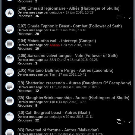
Réponses :
2
(108) Emerald legionnaire - Alliés (Harbinger of Skulls)
Dernier message par
derjudge
«
17 juin 2018, 13:32
Réponses :
36
1
2
(107) Ghede Typhonic Beast - Combat (Follower of Seth)
Dernier message par
Tim
«
31 mai 2018, 10:10
Réponses :
20
(104) Matasuntha wall - intercept (Gangrel)
Dernier message par
Ankha
«
24 mai 2018, 14:56
Réponses :
10
(106) Sarrasine velvet tongue - Vote (Follower of Seth)
Dernier message par
SBN-DamZ
«
18 mai 2018, 09:26
Réponses :
3
(105) Montano Baltimore Purge - Autres (Lasombra)
Dernier message par
Tim
«
17 mai 2018, 10:41
(19) Shattering crescendo - Autres (Daughters Of Cacophony)
Dernier message par
TTC_master
«
16 mai 2018, 16:16
Réponses :
12
(35) SlaughterBrinksmanship - Autres (Harbingers of Skulls)
Dernier message par
Tim
«
14 mai 2018, 13:32
Réponses :
9
(10) Call the great beast - Autres (Baali)
Dernier message par
derjudge
«
10 mai 2018, 11:11
Réponses :
22
1
2
(43) Reversal of fortune - Autres (Malkavian)
Dernier message par
TTC_master
«
20 février 2018, 17:37