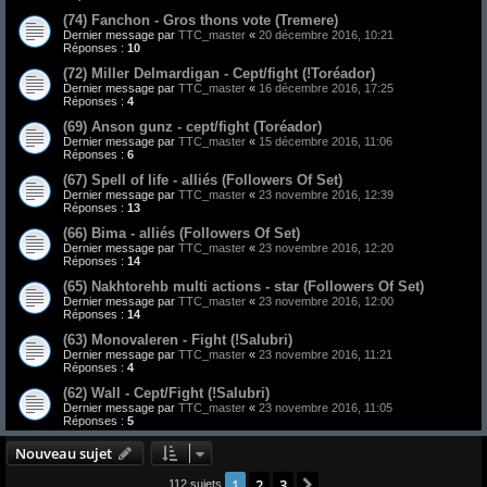
(74) Fanchon - Gros thons vote (Tremere)
Dernier message par
TTC_master
«
20 décembre 2016, 10:21
Réponses :
10
(72) Miller Delmardigan - Cept/fight (!Toréador)
Dernier message par
TTC_master
«
16 décembre 2016, 17:25
Réponses :
4
(69) Anson gunz - cept/fight (Toréador)
Dernier message par
TTC_master
«
15 décembre 2016, 11:06
Réponses :
6
(67) Spell of life - alliés (Followers Of Set)
Dernier message par
TTC_master
«
23 novembre 2016, 12:39
Réponses :
13
(66) Bima - alliés (Followers Of Set)
Dernier message par
TTC_master
«
23 novembre 2016, 12:20
Réponses :
14
(65) Nakhtorehb multi actions - star (Followers Of Set)
Dernier message par
TTC_master
«
23 novembre 2016, 12:00
Réponses :
14
(63) Monovaleren - Fight (!Salubri)
Dernier message par
TTC_master
«
23 novembre 2016, 11:21
Réponses :
4
(62) Wall - Cept/Fight (!Salubri)
Dernier message par
TTC_master
«
23 novembre 2016, 11:05
Réponses :
5
Nouveau sujet
1
2
3
Suivant
112 sujets