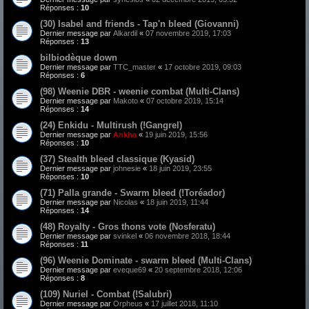
Réponses :
10
(30) Isabel and friends - Tap'n bleed (Giovanni)
Dernier message par
Alkardil
«
07 novembre 2019, 17:03
Réponses :
13
bilbiodèque down
Dernier message par
TTC_master
«
17 octobre 2019, 09:03
Réponses :
6
(98) Weenie DBR - weenie combat (Multi-Clans)
Dernier message par
Makoto
«
07 octobre 2019, 15:14
Réponses :
14
(24) Enkidu - Multirush (!Gangrel)
Dernier message par
Ankha
«
19 juin 2019, 15:56
Réponses :
10
(37) Stealth bleed classique (Kyasid)
Dernier message par
johnesie
«
18 juin 2019, 23:55
Réponses :
10
(71) Palla grande - Swarm bleed (!Toréador)
Dernier message par
Nicolas
«
18 juin 2019, 11:44
Réponses :
14
(48) Royalty - Gros thons vote (Nosferatu)
Dernier message par
svinkel
«
06 novembre 2018, 18:44
Réponses :
11
(96) Weenie Dominate - swarm bleed (Multi-Clans)
Dernier message par
eveque69
«
20 septembre 2018, 12:06
Réponses :
8
(109) Nuriel - Combat (!Salubri)
Dernier message par
Orpheus
«
17 juillet 2018, 11:10