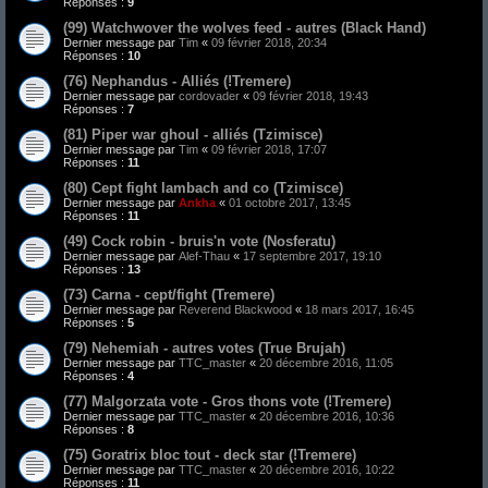
Réponses :
9
(99) Watchwover the wolves feed - autres (Black Hand)
Dernier message par
Tim
«
09 février 2018, 20:34
Réponses :
10
(76) Nephandus - Alliés (!Tremere)
Dernier message par
cordovader
«
09 février 2018, 19:43
Réponses :
7
(81) Piper war ghoul - alliés (Tzimisce)
Dernier message par
Tim
«
09 février 2018, 17:07
Réponses :
11
(80) Cept fight lambach and co (Tzimisce)
Dernier message par
Ankha
«
01 octobre 2017, 13:45
Réponses :
11
(49) Cock robin - bruis'n vote (Nosferatu)
Dernier message par
Alef-Thau
«
17 septembre 2017, 19:10
Réponses :
13
(73) Carna - cept/fight (Tremere)
Dernier message par
Reverend Blackwood
«
18 mars 2017, 16:45
Réponses :
5
(79) Nehemiah - autres votes (True Brujah)
Dernier message par
TTC_master
«
20 décembre 2016, 11:05
Réponses :
4
(77) Malgorzata vote - Gros thons vote (!Tremere)
Dernier message par
TTC_master
«
20 décembre 2016, 10:36
Réponses :
8
(75) Goratrix bloc tout - deck star (!Tremere)
Dernier message par
TTC_master
«
20 décembre 2016, 10:22
Réponses :
11