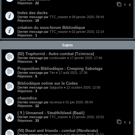
Réponses :
22
1
2
Index des decks
Dernier message par
TTC_master
«
09 janvier 2020, 09:44
Réponses :
19
création du sous-forum Bibliodèque
Dernier message par
TTC_master
«
02 janvier 2015, 12:14
Réponses :
1
Sujets
(82) Traphorrid - Autre combat (Tzimisce)
Dernier message par
cordovader
«
17 janvier 2025, 17:46
Réponses :
9
Proposition Bibliodèque : Creeping Sabotage
Dernier message par
Tim
«
17 août 2021, 17:36
Réponses :
5
Bibliodèque online sur le Codex
Dernier message par
Spigushe
«
22 octobre 2020, 12:50
Réponses :
3
chaundice
Dernier message par
nicomoa
«
01 juin 2020, 08:04
Réponses :
12
( 9 ) Unnamed - Stealth/bleed (Baali)
Dernier message par
TTC_master
«
13 janvier 2020, 10:52
Réponses :
33
1
2
(50) Beast and friends - combat (!Nosferatu)
Dernier message par
synesios
«
02 décembre 2019, 03:32