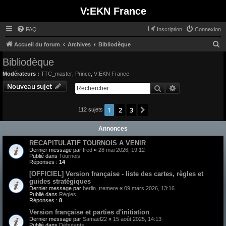
V:EKN France
FAQ
Inscription
Connexion
R
Accueil du forum
Archives
Bibliodèque
e
Bibliodèque
c
Modérateurs :
TTC_master
,
Prince
,
V:EKN France
h
Nouveau sujet
Rechercher
Recherche avan
e
r
1
2
3
Suivant
112 sujets
c
Annonces
h
e
RECAPITULATIF TOURNOIS A VENIR
Dernier message par
fred
«
28 mai 2026, 19:12
r
Publié dans
Tournois
Réponses :
14
[OFFICIEL] Version française - liste des cartes, règles et
guides stratégiques
Dernier message par
berlin_tremere
«
09 mars 2026, 13:16
Publié dans
Règles
Réponses :
8
Version française et parties d'initiation
Dernier message par
Samael22
«
15 août 2025, 14:13
Publié dans
Débutants