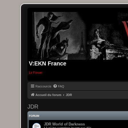
V:EKN France
Le Forum
Raccourcis
FAQ
Accueil du forum
JDR
JDR
FORUM
JDR World of Darkness
Là où les vampires jouent aux dés.