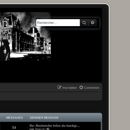
Rechercher
Recherche avancée
Inscription
Connexion
MESSAGES
DERNIER MESSAGE
Re: Recherche infos du backgr…
54
C
par
Makoto