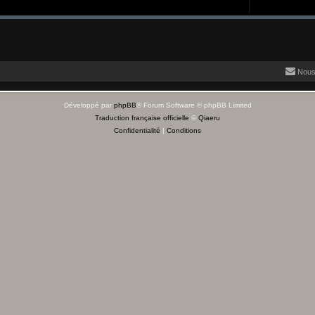
Nous
Développé par
phpBB
® Forum Software © phpBB Limited
Traduction française officielle
©
Qiaeru
Confidentialité
|
Conditions