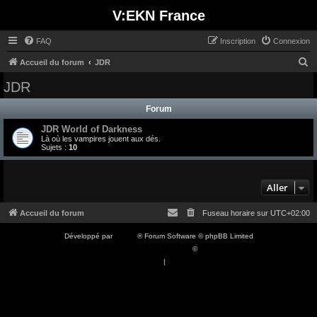
V:EKN France
FAQ
Inscription
Connexion
R
Accueil du forum
JDR
e
JDR
c
Forum
h
JDR World of Darkness
e
Là où les vampires jouent aux dés.
r
Sujets :
10
c
h
Aller
e
Accueil du forum
Fuseau horaire sur
UTC+02:00
r
Développé par
phpBB
® Forum Software © phpBB Limited
Traduction française officielle
©
Qiaeru
Confidentialité
|
Conditions