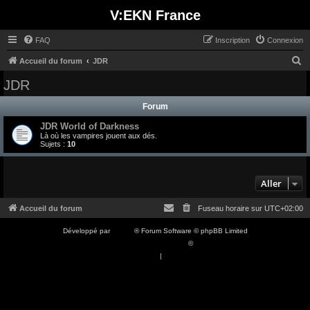
V:EKN France
FAQ
Inscription
Connexion
R
Accueil du forum
JDR
e
JDR
c
Forum
h
JDR World of Darkness
e
Là où les vampires jouent aux dés.
r
Sujets :
10
c
h
Aller
e
Accueil du forum
Fuseau horaire sur
UTC+02:00
r
Développé par
phpBB
® Forum Software © phpBB Limited
Traduction française officielle
©
Qiaeru
Confidentialité
|
Conditions