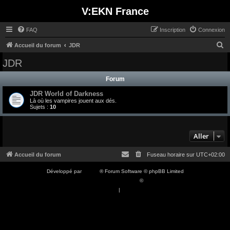
V:EKN France
FAQ
Inscription
Connexion
R
Accueil du forum
JDR
e
JDR
c
Forum
h
JDR World of Darkness
e
Là où les vampires jouent aux dés.
r
Sujets :
10
c
h
Aller
e
Accueil du forum
Fuseau horaire sur
UTC+02:00
r
Développé par
phpBB
® Forum Software © phpBB Limited
Traduction française officielle
©
Qiaeru
Confidentialité
|
Conditions