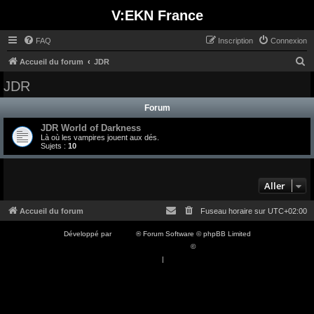
V:EKN France
FAQ
Inscription
Connexion
R
Accueil du forum
JDR
e
JDR
c
Forum
h
JDR World of Darkness
e
Là où les vampires jouent aux dés.
r
Sujets :
10
c
h
Aller
e
Accueil du forum
Fuseau horaire sur
UTC+02:00
r
Développé par
phpBB
® Forum Software © phpBB Limited
Traduction française officielle
©
Qiaeru
Confidentialité
|
Conditions