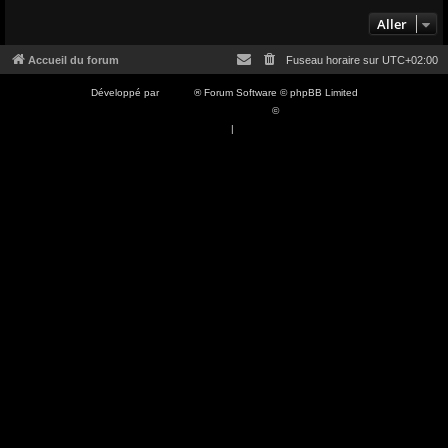
Aller
Accueil du forum
Fuseau horaire sur
UTC+02:00
Développé par
phpBB
® Forum Software © phpBB Limited
Traduction française officielle
©
Qiaeru
Confidentialité
|
Conditions