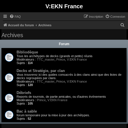
V:EKN France
FAQ
Inscription
Connexion
R
Accueil du forum
Archives
e
Archives
c
Forum
h
Bibliodèque
e
Tous les archétypes de decks (grands et petits) réunis
r
Modérateurs :
TTC_master
,
Prince
,
V:EKN France
Sujets :
114
c
Decks et Stratégie, par clan
h
Vous trouverez ici des guides consacrés à des clans ainsi que des listes de
decks regroupées par clans.
e
Modérateurs :
TTC_master
,
Prince
,
V:EKN France
Sujets :
120
r
Débriefs
Reports de tournois, de partie amicales, ou d'autres événements
Modérateurs :
Prince
,
V:EKN France
Sujets :
105
Bac à sable
forum temporaire pour la mise à jour des archétypes.
Sujets :
52