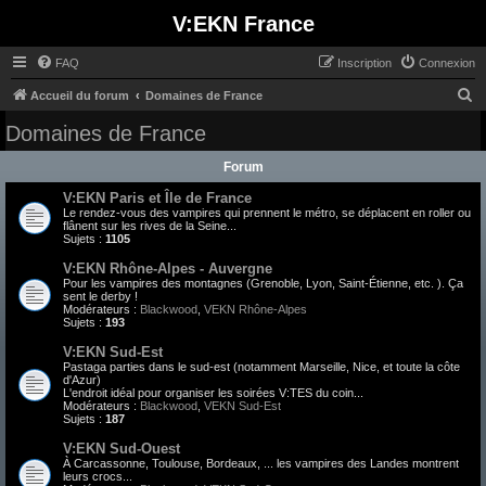
V:EKN France
FAQ
Inscription
Connexion
R
Accueil du forum
Domaines de France
e
Domaines de France
c
Forum
h
V:EKN Paris et Île de France
e
Le rendez-vous des vampires qui prennent le métro, se déplacent en roller ou
r
flânent sur les rives de la Seine...
Sujets :
1105
c
V:EKN Rhône-Alpes - Auvergne
h
Pour les vampires des montagnes (Grenoble, Lyon, Saint-Étienne, etc. ). Ça
sent le derby !
e
Modérateurs :
Blackwood
,
VEKN Rhône-Alpes
Sujets :
193
r
V:EKN Sud-Est
Pastaga parties dans le sud-est (notamment Marseille, Nice, et toute la côte
d'Azur)
L'endroit idéal pour organiser les soirées V:TES du coin...
Modérateurs :
Blackwood
,
VEKN Sud-Est
Sujets :
187
V:EKN Sud-Ouest
À Carcassonne, Toulouse, Bordeaux, ... les vampires des Landes montrent
leurs crocs...