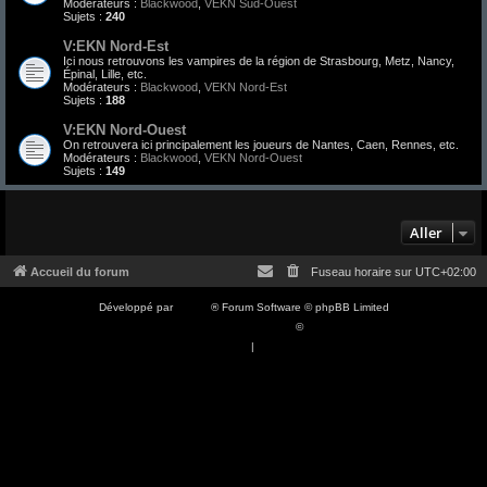
Modérateurs :
Blackwood
,
VEKN Sud-Ouest
Sujets :
240
V:EKN Nord-Est
Ici nous retrouvons les vampires de la région de Strasbourg, Metz, Nancy,
Épinal, Lille, etc.
Modérateurs :
Blackwood
,
VEKN Nord-Est
Sujets :
188
V:EKN Nord-Ouest
On retrouvera ici principalement les joueurs de Nantes, Caen, Rennes, etc.
Modérateurs :
Blackwood
,
VEKN Nord-Ouest
Sujets :
149
Aller
Accueil du forum
Fuseau horaire sur
UTC+02:00
Développé par
phpBB
® Forum Software © phpBB Limited
Traduction française officielle
©
Qiaeru
Confidentialité
|
Conditions