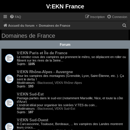
V:EKN France
FAQ
Inscription
Connexion
R
Accueil du forum
Domaines de France
e
Domaines de France
c
Forum
h
V:EKN Paris et Île de France
e
Le rendez-vous des vampires qui prennent le métro, se déplacent en roller ou
r
flânent sur les rives de la Seine...
Sujets :
1105
c
V:EKN Rhône-Alpes - Auvergne
h
Pour les vampires des montagnes (Grenoble, Lyon, Saint-Étienne, etc. ). Ça
sent le derby !
e
Modérateurs :
Blackwood
,
VEKN Rhône-Alpes
Sujets :
193
r
V:EKN Sud-Est
Pastaga parties dans le sud-est (notamment Marseille, Nice, et toute la côte
d'Azur)
L'endroit idéal pour organiser les soirées V:TES du coin...
Modérateurs :
Blackwood
,
VEKN Sud-Est
Sujets :
187
V:EKN Sud-Ouest
À Carcassonne, Toulouse, Bordeaux, ... les vampires des Landes montrent
leurs crocs...