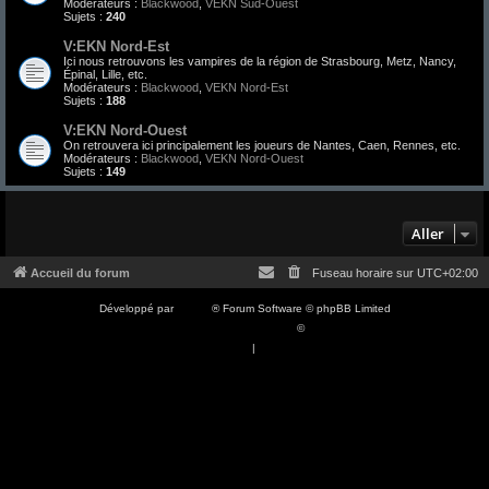
Modérateurs :
Blackwood
,
VEKN Sud-Ouest
Sujets :
240
V:EKN Nord-Est
Ici nous retrouvons les vampires de la région de Strasbourg, Metz, Nancy,
Épinal, Lille, etc.
Modérateurs :
Blackwood
,
VEKN Nord-Est
Sujets :
188
V:EKN Nord-Ouest
On retrouvera ici principalement les joueurs de Nantes, Caen, Rennes, etc.
Modérateurs :
Blackwood
,
VEKN Nord-Ouest
Sujets :
149
Aller
Accueil du forum
Fuseau horaire sur
UTC+02:00
Développé par
phpBB
® Forum Software © phpBB Limited
Traduction française officielle
©
Qiaeru
Confidentialité
|
Conditions