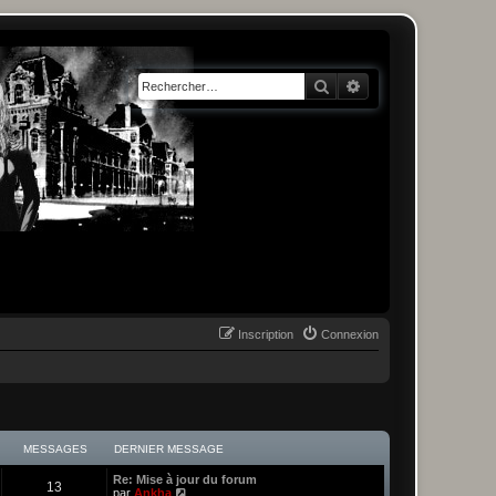
Rechercher
Recherche avancée
Inscription
Connexion
MESSAGES
DERNIER MESSAGE
Re: Mise à jour du forum
13
C
par
Ankha