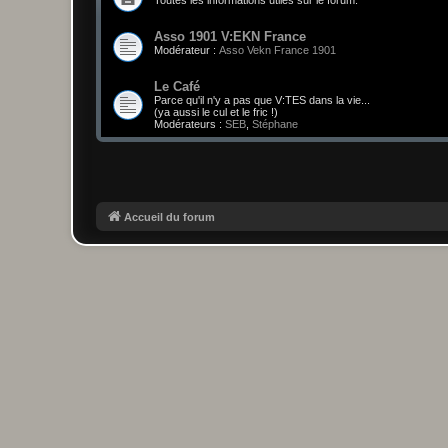
Asso 1901 V:EKN France
Modérateur :
Asso Vekn France 1901
Le Café
Parce qu'il n'y a pas que V:TES dans la vie...
(ya aussi le cul et le fric !)
Modérateurs :
SEB
,
Stéphane
Accueil du forum