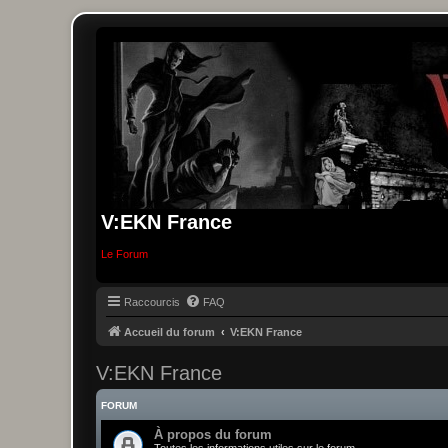
V:EKN France
Le Forum
Raccourcis
FAQ
Accueil du forum
V:EKN France
V:EKN France
FORUM
À propos du forum
Toutes les informations utiles sur le forum.