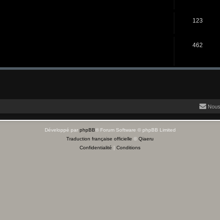
123
462
Nous
Développé par
phpBB
® Forum Software © phpBB Limited
Traduction française officielle
©
Qiaeru
Confidentialité
|
Conditions