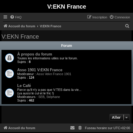
V:EKN France
FAQ
Inscription
Connexion
R
Accueil du forum
V:EKN France
e
V:EKN France
c
Forum
h
À propos du forum
e
Toutes les informations utiles sur le forum.
r
Sujets :
8
c
Asso 1901 V:EKN France
Modérateur :
Asso Vekn France 1901
h
Sujets :
124
e
Le Café
Parce qu'il n'y a pas que V:TES dans la vie...
r
(ya aussi le cul et le fric !)
Modérateurs :
SEB
,
Stéphane
Sujets :
462
Aller
Accueil du forum
Fuseau horaire sur
UTC+02:00