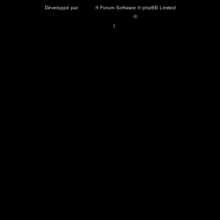
Développé par
phpBB
® Forum Software © phpBB Limited
Traduction française officielle
©
Qiaeru
Confidentialité
|
Conditions