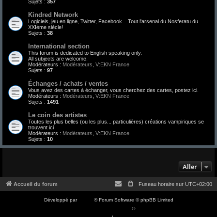
Sujets :
357
Kindred Network
Logiciels, jeu en ligne, Twitter, Facebook... Tout l'arsenal du Nosferatu du
XXIème siècle!
Sujets :
38
International section
This forum is dedicated to English speaking only.
All subjects are welcome.
Modérateurs :
Modérateurs
,
V:EKN France
Sujets :
97
Échanges / achats / ventes
Vous avez des cartes à échanger, vous cherchez des cartes, postez ici.
Modérateurs :
Modérateurs
,
V:EKN France
Sujets :
1491
Le coin des artistes
Toutes les plus belles (ou les plus... particulières) créations vampiriques se
trouvent ici
Modérateurs :
Modérateurs
,
V:EKN France
Sujets :
10
Aller
Accueil du forum
Fuseau horaire sur
UTC+02:00
Développé par
phpBB
® Forum Software © phpBB Limited
Traduction française officielle
©
Qiaeru