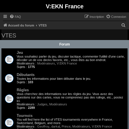
V:EKN France
FAQ
Inscription
Connexion
R
Accueil du forum
VTES
e
VTES
c
Forum
h
Jeu
e
Vous souhaitez parler du jeu, discuter tactique, commenter l'utilité d'une carte,
r
dévoiler un de vos decks favoris, etc., vous êtes au bon endroit.
Modérateurs :
Modérateurs
,
V:EKN France
c
Sujets :
1775
h
Débutants
Toutes les informations pour bien débuter dans le jeu.
e
Sujets :
103
r
Règles
Vous cherchez des informations sur les règles du jeu. Vous avez des
questions sur des cartes, vous ne comprennez pas des rulings, etc., postez
ici.
Modérateurs :
Judges
,
Modérateurs
Sujets :
2289
Tournois
You will find here the list of VTES tournaments everywhere in France,
Switzerland, Belgium, and more.
Modérateurs :
Geoffroy
,
darkal
,
Prince
,
Modérateurs
,
V:EKN France