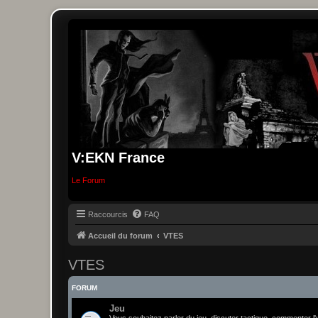
V:EKN France
Le Forum
Raccourcis
FAQ
Accueil du forum
VTES
VTES
FORUM
Jeu
Vous souhaitez parler du jeu, discuter tactique, commenter l'u