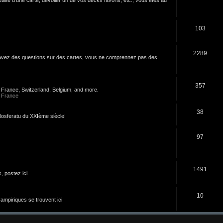
103
2289
s avez des questions sur des cartes, vous ne comprennez pas des
357
n France, Switzerland, Belgium, and more.
 France
38
u Nosferatu du XXIème siècle!
97
1491
 postez ici.
10
 vampiriques se trouvent ici