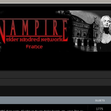
SUJETS
1775
tilité d'une carte, dévoiler un de vos decks favoris, etc., vous êtes au