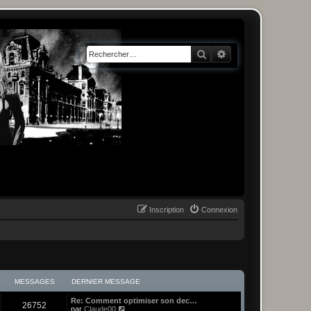
Rechercher
Recherche avancée
Inscription
Connexion
MESSAGES
DERNIER MESSAGE
Re: Comment optimiser son dec…
26752
C
par
Claude00