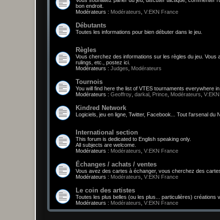
bon endroit.
Modérateurs :
Modérateurs
,
V:EKN France
Débutants
Toutes les informations pour bien débuter dans le jeu.
Règles
Vous cherchez des informations sur les règles du jeu. Vou
rulings, etc., postez ici.
Modérateurs :
Judges
,
Modérateurs
Tournois
You will find here the list of VTES tournaments everywhere i
Modérateurs :
Geoffroy
,
darkal
,
Prince
,
Modérateurs
,
V:EKN
Kindred Network
Logiciels, jeu en ligne, Twitter, Facebook... Tout l'arsenal d
International section
This forum is dedicated to English speaking only.
All subjects are welcome.
Modérateurs :
Modérateurs
,
V:EKN France
Échanges / achats / ventes
Vous avez des cartes à échanger, vous cherchez des cartes,
Modérateurs :
Modérateurs
,
V:EKN France
Le coin des artistes
Toutes les plus belles (ou les plus... particulières) créations
Modérateurs :
Modérateurs
,
V:EKN France