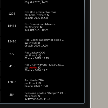
o
09 juillet 2026, 14:29
n
s
u
Re: Mon premier tournoi
1294
l
C
par
berlin_tremere
t
o
06 août 2026, 02:08
e
n
r
s
Re: Dominique Advance
l
15484
u
C
par
Snegiem
e
l
o
13 juillet 2026, 19:24
d
t
n
e
e
s
r
r
u
n
Re: [Caen] Tapestry of blood …
l
12416
l
C
i
par
Anson
e
t
o
e
06 août 2026, 17:26
d
e
n
r
e
r
s
m
r
Re: Lackey CCG
l
277
u
e
C
n
par
Franck
e
l
s
o
i
02 mars 2025, 14:25
d
t
s
n
e
e
e
a
s
r
r
Re: Charity Event - Liga Cata…
r
g
415
u
m
C
n
par
Ankha
l
e
l
e
o
i
30 mars 2026, 21:31
e
t
s
n
e
d
e
s
s
r
e
r
a
u
m
r
Re: Needs ZBA
l
g
12832
l
e
n
C
par
Franck
e
e
t
s
i
o
04 août 2026, 19:20
d
e
s
e
n
e
r
a
r
s
r
Sessions photos "Vampire" 23 …
l
g
384
m
u
C
n
par
choupi
e
e
e
l
o
i
12 février 2024, 14:14
d
s
t
n
e
e
s
e
s
r
r
a
r
u
m
n