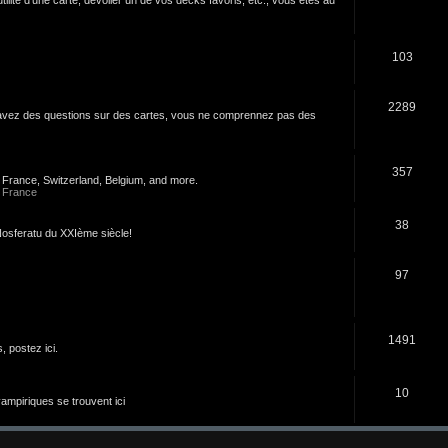
103
2289
s avez des questions sur des cartes, vous ne comprennez pas des
357
n France, Switzerland, Belgium, and more.
 France
38
u Nosferatu du XXIème siècle!
97
1491
 postez ici.
10
 vampiriques se trouvent ici