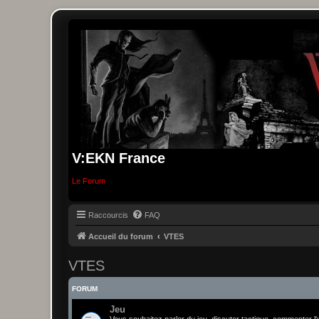
V:EKN France
Le Forum
Raccourcis
FAQ
Accueil du forum
VTES
VTES
FORUM
Jeu
Vous souhaitez parler du jeu, discuter tactique, commenter l'u