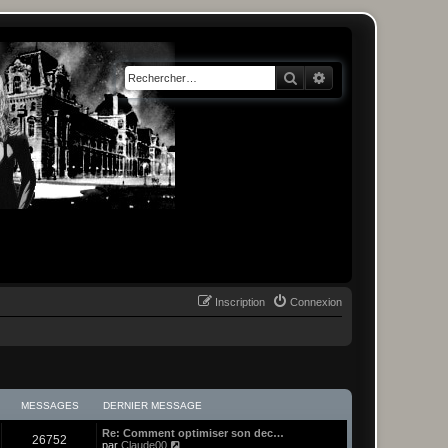
Rechercher
Recherche avancée
Inscription
Connexion
MESSAGES
DERNIER MESSAGE
Re: Comment optimiser son dec…
26752
C
par
Claude00