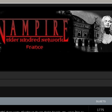
SUJETS
1775
tilité d'une carte, dévoiler un de vos decks favoris, etc., vous êtes au