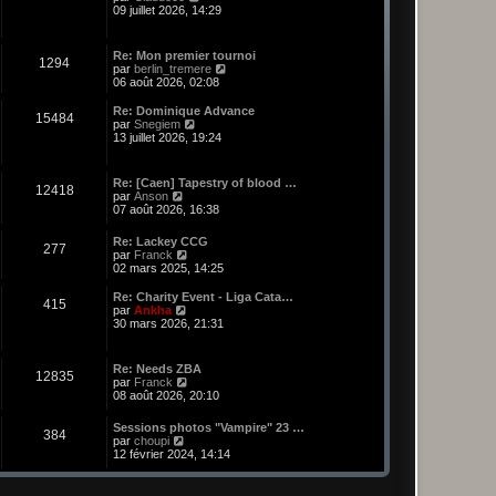
o
09 juillet 2026, 14:29
n
s
u
Re: Mon premier tournoi
1294
l
C
par
berlin_tremere
t
o
06 août 2026, 02:08
e
n
r
s
Re: Dominique Advance
l
15484
u
C
par
Snegiem
e
l
o
13 juillet 2026, 19:24
d
t
n
e
e
s
r
r
u
n
Re: [Caen] Tapestry of blood …
l
12418
l
C
i
par
Anson
e
t
o
e
07 août 2026, 16:38
d
e
n
r
e
r
s
m
r
Re: Lackey CCG
l
277
u
e
C
n
par
Franck
e
l
s
o
i
02 mars 2025, 14:25
d
t
s
n
e
e
e
a
s
r
r
Re: Charity Event - Liga Cata…
r
g
415
u
m
C
n
par
Ankha
l
e
l
e
o
i
30 mars 2026, 21:31
e
t
s
n
e
d
e
s
s
r
e
r
a
u
m
r
Re: Needs ZBA
l
g
12835
l
e
n
C
par
Franck
e
e
t
s
i
o
08 août 2026, 20:10
d
e
s
e
n
e
r
a
r
s
r
Sessions photos "Vampire" 23 …
l
g
384
m
u
C
n
par
choupi
e
e
e
l
o
i
12 février 2024, 14:14
d
s
t
n
e
e
s
e
s
r
r
a
r
u
m
n