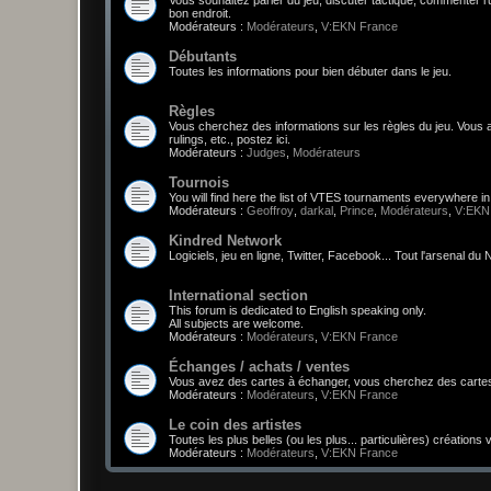
bon endroit.
Modérateurs :
Modérateurs
,
V:EKN France
Débutants
Toutes les informations pour bien débuter dans le jeu.
Règles
Vous cherchez des informations sur les règles du jeu. Vou
rulings, etc., postez ici.
Modérateurs :
Judges
,
Modérateurs
Tournois
You will find here the list of VTES tournaments everywhere i
Modérateurs :
Geoffroy
,
darkal
,
Prince
,
Modérateurs
,
V:EKN
Kindred Network
Logiciels, jeu en ligne, Twitter, Facebook... Tout l'arsenal d
International section
This forum is dedicated to English speaking only.
All subjects are welcome.
Modérateurs :
Modérateurs
,
V:EKN France
Échanges / achats / ventes
Vous avez des cartes à échanger, vous cherchez des cartes,
Modérateurs :
Modérateurs
,
V:EKN France
Le coin des artistes
Toutes les plus belles (ou les plus... particulières) créations
Modérateurs :
Modérateurs
,
V:EKN France