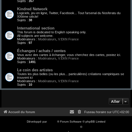
Sujets :
357
Kindred Network
Logiciels, jeu en ligne, Twitter, Facebook... Tout l'arsenal du Nosferatu du
XXIème siècle!
Sujets :
38
International section
This forum is dedicated to English speaking only.
All subjects are welcome.
Modérateurs :
Modérateurs
,
V:EKN France
Sujets :
97
Échanges / achats / ventes
Vous avez des cartes à échanger, vous cherchez des cartes, postez ici.
Modérateurs :
Modérateurs
,
V:EKN France
Sujets :
1491
Le coin des artistes
Toutes les plus belles (ou les plus... particulières) créations vampiriques se
trouvent ici
Modérateurs :
Modérateurs
,
V:EKN France
Sujets :
10
Aller
Accueil du forum
Fuseau horaire sur
UTC+02:00
Développé par
phpBB
® Forum Software © phpBB Limited
Traduction française officielle
©
Qiaeru