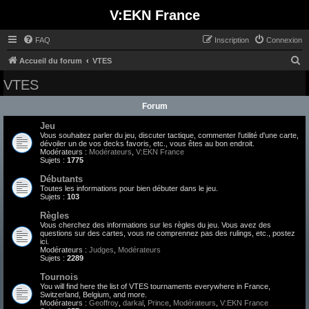
V:EKN France
FAQ
Inscription
Connexion
R
Accueil du forum
VTES
e
VTES
c
Forum
h
Jeu
e
Vous souhaitez parler du jeu, discuter tactique, commenter l'utilité d'une carte,
r
dévoiler un de vos decks favoris, etc., vous êtes au bon endroit.
Modérateurs :
Modérateurs
,
V:EKN France
c
Sujets :
1775
h
Débutants
Toutes les informations pour bien débuter dans le jeu.
e
Sujets :
103
r
Règles
Vous cherchez des informations sur les règles du jeu. Vous avez des
questions sur des cartes, vous ne comprennez pas des rulings, etc., postez
ici.
Modérateurs :
Judges
,
Modérateurs
Sujets :
2289
Tournois
You will find here the list of VTES tournaments everywhere in France,
Switzerland, Belgium, and more.
Modérateurs :
Geoffroy
,
darkal
,
Prince
,
Modérateurs
,
V:EKN France