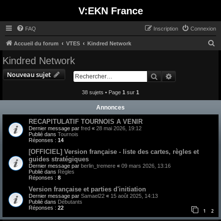
V:EKN France
FAQ
Inscription
Connexion
R
Accueil du forum
VTES
Kindred Network
e
Kindred Network
c
Nouveau sujet
Rechercher
Recherche avan
h
e
38 sujets • Page
1
sur
1
r
Annonces
c
RECAPITULATIF TOURNOIS A VENIR
h
Dernier message par
fred
«
28 mai 2026, 19:12
Publié dans
Tournois
e
Réponses :
14
r
[OFFICIEL] Version française - liste des cartes, règles et
guides stratégiques
Dernier message par
berlin_tremere
«
09 mars 2026, 13:16
Publié dans
Règles
Réponses :
8
Version française et parties d'initiation
Dernier message par
Samael22
«
15 août 2025, 14:13
Publié dans
Débutants
Réponses :
22
1
2