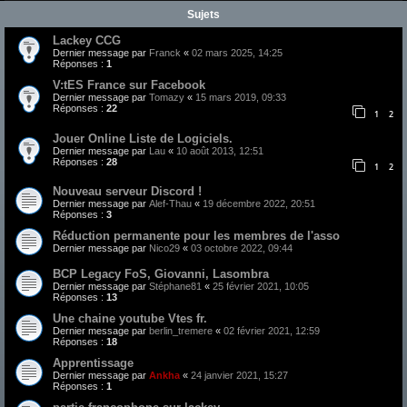
Sujets
Lackey CCG
Dernier message par
Franck
«
02 mars 2025, 14:25
Réponses :
1
V:tES France sur Facebook
Dernier message par
Tomazy
«
15 mars 2019, 09:33
Réponses :
22
1
2
Jouer Online Liste de Logiciels.
Dernier message par
Lau
«
10 août 2013, 12:51
Réponses :
28
1
2
Nouveau serveur Discord !
Dernier message par
Alef-Thau
«
19 décembre 2022, 20:51
Réponses :
3
Réduction permanente pour les membres de l'asso
Dernier message par
Nico29
«
03 octobre 2022, 09:44
BCP Legacy FoS, Giovanni, Lasombra
Dernier message par
Stéphane81
«
25 février 2021, 10:05
Réponses :
13
Une chaine youtube Vtes fr.
Dernier message par
berlin_tremere
«
02 février 2021, 12:59
Réponses :
18
Apprentissage
Dernier message par
Ankha
«
24 janvier 2021, 15:27
Réponses :
1