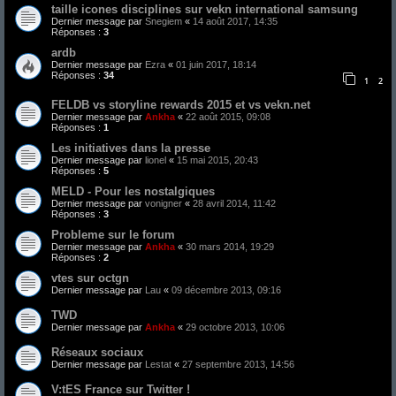
taille icones disciplines sur vekn international samsung
Dernier message par
Snegiem
«
14 août 2017, 14:35
Réponses :
3
ardb
Dernier message par
Ezra
«
01 juin 2017, 18:14
Réponses :
34
1
2
FELDB vs storyline rewards 2015 et vs vekn.net
Dernier message par
Ankha
«
22 août 2015, 09:08
Réponses :
1
Les initiatives dans la presse
Dernier message par
lionel
«
15 mai 2015, 20:43
Réponses :
5
MELD - Pour les nostalgiques
Dernier message par
vonigner
«
28 avril 2014, 11:42
Réponses :
3
Probleme sur le forum
Dernier message par
Ankha
«
30 mars 2014, 19:29
Réponses :
2
vtes sur octgn
Dernier message par
Lau
«
09 décembre 2013, 09:16
TWD
Dernier message par
Ankha
«
29 octobre 2013, 10:06
Réseaux sociaux
Dernier message par
Lestat
«
27 septembre 2013, 14:56
V:tES France sur Twitter !