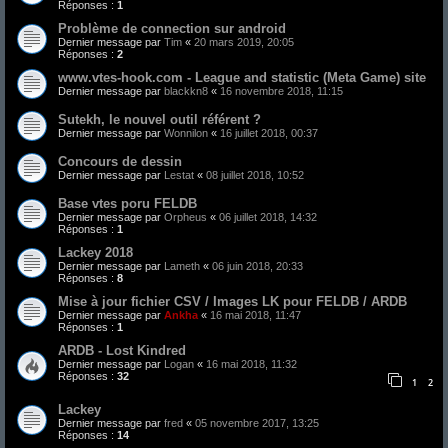
Réponses :
1
Problème de connection sur android
Dernier message par
Tim
«
20 mars 2019, 20:05
Réponses :
2
www.vtes-hook.com - League and statistic (Meta Game) site
Dernier message par
blackkn8
«
16 novembre 2018, 11:15
Sutekh, le nouvel outil référent ?
Dernier message par
Wonnilon
«
16 juillet 2018, 00:37
Concours de dessin
Dernier message par
Lestat
«
08 juillet 2018, 10:52
Base vtes poru FELDB
Dernier message par
Orpheus
«
06 juillet 2018, 14:32
Réponses :
1
Lackey 2018
Dernier message par
Lameth
«
06 juin 2018, 20:33
Réponses :
8
Mise à jour fichier CSV / Images LK pour FELDB / ARDB
Dernier message par
Ankha
«
16 mai 2018, 11:47
Réponses :
1
ARDB - Lost Kindred
Dernier message par
Logan
«
16 mai 2018, 11:32
Réponses :
32
1
2
Lackey
Dernier message par
fred
«
05 novembre 2017, 13:25
Réponses :
14