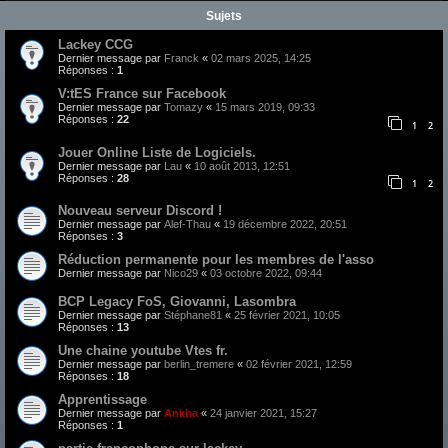
Sujets
Lackey CCG
Dernier message par
Franck
«
02 mars 2025, 14:25
Réponses :
1
V:tES France sur Facebook
Dernier message par
Tomazy
«
15 mars 2019, 09:33
Réponses :
22
1
2
Jouer Online Liste de Logiciels.
Dernier message par
Lau
«
10 août 2013, 12:51
Réponses :
28
1
2
Nouveau serveur Discord !
Dernier message par
Alef-Thau
«
19 décembre 2022, 20:51
Réponses :
3
Réduction permanente pour les membres de l'asso
Dernier message par
Nico29
«
03 octobre 2022, 09:44
BCP Legacy FoS, Giovanni, Lasombra
Dernier message par
Stéphane81
«
25 février 2021, 10:05
Réponses :
13
Une chaine youtube Vtes fr.
Dernier message par
berlin_tremere
«
02 février 2021, 12:59
Réponses :
18
Apprentissage
Dernier message par
Ankha
«
24 janvier 2021, 15:27
Réponses :
1