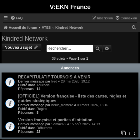
V:EKN France
FAQ
Inscription
Connexion
R
Accueil du forum
VTES
Kindred Network
e
Kindred Network
c
Nouveau sujet
Rechercher
Recherche avan
h
e
38 sujets • Page
1
sur
1
r
Annonces
c
RECAPITULATIF TOURNOIS A VENIR
h
Dernier message par
fred
«
28 mai 2026, 19:12
Publié dans
Tournois
e
Réponses :
14
r
[OFFICIEL] Version française - liste des cartes, règles et
guides stratégiques
Dernier message par
berlin_tremere
«
09 mars 2026, 13:16
Publié dans
Règles
Réponses :
8
Version française et parties d'initiation
Dernier message par
Samael22
«
15 août 2025, 14:13
Publié dans
Débutants
Réponses :
22
1
2