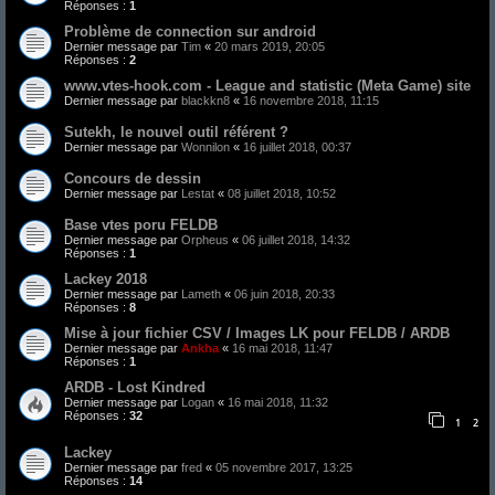
Réponses :
1
Problème de connection sur android
Dernier message par
Tim
«
20 mars 2019, 20:05
Réponses :
2
www.vtes-hook.com - League and statistic (Meta Game) site
Dernier message par
blackkn8
«
16 novembre 2018, 11:15
Sutekh, le nouvel outil référent ?
Dernier message par
Wonnilon
«
16 juillet 2018, 00:37
Concours de dessin
Dernier message par
Lestat
«
08 juillet 2018, 10:52
Base vtes poru FELDB
Dernier message par
Orpheus
«
06 juillet 2018, 14:32
Réponses :
1
Lackey 2018
Dernier message par
Lameth
«
06 juin 2018, 20:33
Réponses :
8
Mise à jour fichier CSV / Images LK pour FELDB / ARDB
Dernier message par
Ankha
«
16 mai 2018, 11:47
Réponses :
1
ARDB - Lost Kindred
Dernier message par
Logan
«
16 mai 2018, 11:32
Réponses :
32
1
2
Lackey
Dernier message par
fred
«
05 novembre 2017, 13:25
Réponses :
14