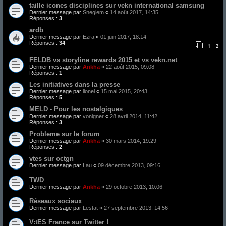
taille icones disciplines sur vekn international samsung
Dernier message par
Snegiem
«
14 août 2017, 14:35
Réponses :
3
ardb
Dernier message par
Ezra
«
01 juin 2017, 18:14
Réponses :
34
1
2
FELDB vs storyline rewards 2015 et vs vekn.net
Dernier message par
Ankha
«
22 août 2015, 09:08
Réponses :
1
Les initiatives dans la presse
Dernier message par
lionel
«
15 mai 2015, 20:43
Réponses :
5
MELD - Pour les nostalgiques
Dernier message par
vonigner
«
28 avril 2014, 11:42
Réponses :
3
Probleme sur le forum
Dernier message par
Ankha
«
30 mars 2014, 19:29
Réponses :
2
vtes sur octgn
Dernier message par
Lau
«
09 décembre 2013, 09:16
TWD
Dernier message par
Ankha
«
29 octobre 2013, 10:06
Réseaux sociaux
Dernier message par
Lestat
«
27 septembre 2013, 14:56
V:tES France sur Twitter !