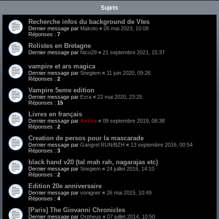
Sujets
Recherche infos du background de Vtes
Dernier message par
Makoto
«
05 mai 2023, 10:08
Réponses :
7
Rolistes en Bretagne
Dernier message par
Nico29
«
21 septembre 2021, 15:37
vampire et ars magica
Dernier message par
Snegiem
«
11 juin 2020, 09:26
Réponses :
2
Vampire 5eme edition
Dernier message par
Ezra
«
22 mai 2020, 23:25
Réponses :
15
Livres en français
Dernier message par
Ankha
«
09 septembre 2019, 08:38
Réponses :
2
Creation de persos pour la mascarade
Dernier message par
Gangrel RUN/BZH
«
13 septembre 2016, 00:54
Réponses :
3
black hand v20 (tal mah rah, nagarajas etc)
Dernier message par
Snegiem
«
24 juillet 2016, 14:10
Réponses :
2
Edition 20e anniversaire
Dernier message par
vonigner
«
26 mai 2015, 10:49
Réponses :
4
[Paris] The Giovanni Chronicles
Dernier message par
Orpheus
«
07 juillet 2014, 10:50