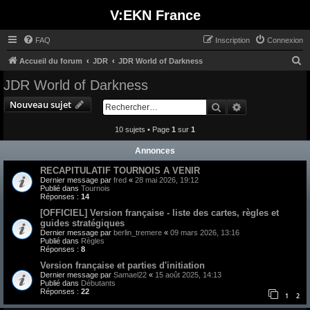
V:EKN France
FAQ
Inscription
Connexion
R
Accueil du forum
JDR
JDR World of Darkness
e
JDR World of Darkness
c
Nouveau sujet
Rechercher
Recherche avan
h
e
10 sujets • Page
1
sur
1
r
Annonces
c
RECAPITULATIF TOURNOIS A VENIR
h
Dernier message par
fred
«
28 mai 2026, 19:12
Publié dans
Tournois
e
Réponses :
14
r
[OFFICIEL] Version française - liste des cartes, règles et
guides stratégiques
Dernier message par
berlin_tremere
«
09 mars 2026, 13:16
Publié dans
Règles
Réponses :
8
Version française et parties d'initiation
Dernier message par
Samael22
«
15 août 2025, 14:13
Publié dans
Débutants
Réponses :
22
1
2