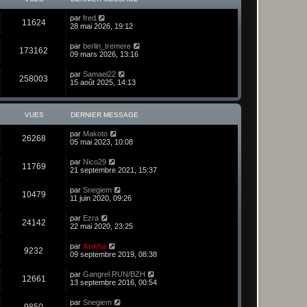
par
fred
11624
28 mai 2026, 19:12
par
berlin_tremere
173162
09 mars 2026, 13:16
par
Samael22
258003
15 août 2025, 14:13
VUES
DERNIER MESSAGE
par
Makoto
26268
05 mai 2023, 10:08
par
Nico29
11769
21 septembre 2021, 15:37
par
Snegiem
10479
11 juin 2020, 09:26
par
Ezra
24142
22 mai 2020, 23:25
par
Ankha
9232
09 septembre 2019, 08:38
par
Gangrel RUN/BZH
12661
13 septembre 2016, 00:54
par
Snegiem
9850