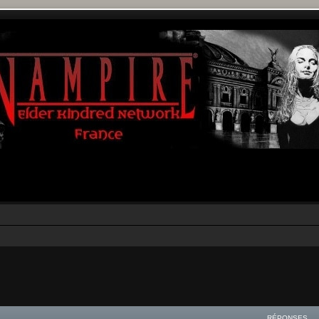
rcher
echerche avancée
RÉPONSES