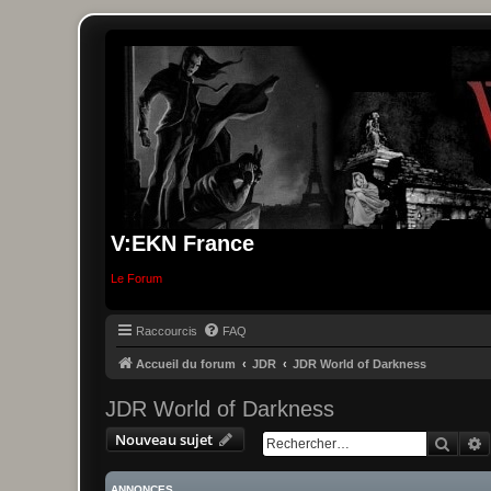
V:EKN France
Le Forum
Raccourcis
FAQ
Accueil du forum
JDR
JDR World of Darkness
JDR World of Darkness
Nouveau sujet
Reche
R
ANNONCES