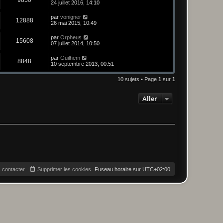
24 juillet 2016, 14:10
par
vonigner
12888
26 mai 2015, 10:49
par
Orpheus
15608
07 juillet 2014, 10:50
par
Guilhem
8848
10 septembre 2013, 00:51
10 sujets • Page
1
sur
1
Aller
 contacter
Supprimer les cookies
Fuseau horaire sur
UTC+02:00