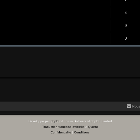
4
9
0
Nous
Développé par
phpBB
® Forum Software © phpBB Limited
Traduction française officielle
©
Qiaeru
Confidentialité
|
Conditions