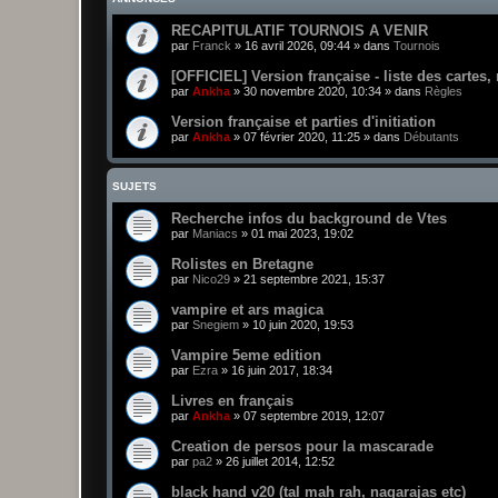
RECAPITULATIF TOURNOIS A VENIR
par
Franck
»
16 avril 2026, 09:44
» dans
Tournois
[OFFICIEL] Version française - liste des cartes,
par
Ankha
»
30 novembre 2020, 10:34
» dans
Règles
Version française et parties d'initiation
par
Ankha
»
07 février 2020, 11:25
» dans
Débutants
SUJETS
Recherche infos du background de Vtes
par
Maniacs
»
01 mai 2023, 19:02
Rolistes en Bretagne
par
Nico29
»
21 septembre 2021, 15:37
vampire et ars magica
par
Snegiem
»
10 juin 2020, 19:53
Vampire 5eme edition
par
Ezra
»
16 juin 2017, 18:34
Livres en français
par
Ankha
»
07 septembre 2019, 12:07
Creation de persos pour la mascarade
par
pa2
»
26 juillet 2014, 12:52
black hand v20 (tal mah rah, nagarajas etc)