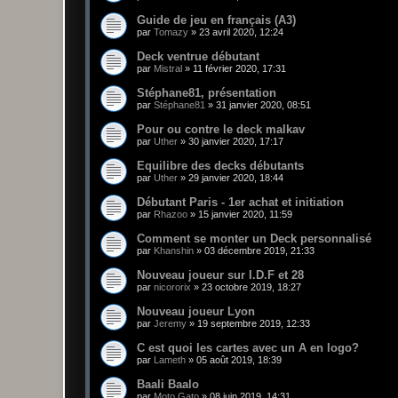
Guide de jeu en français (A3)
par
Tomazy
»
23 avril 2020, 12:24
Deck ventrue débutant
par
Mistral
»
11 février 2020, 17:31
Stéphane81, présentation
par
Stéphane81
»
31 janvier 2020, 08:51
Pour ou contre le deck malkav
par
Uther
»
30 janvier 2020, 17:17
Equilibre des decks débutants
par
Uther
»
29 janvier 2020, 18:44
Débutant Paris - 1er achat et initiation
par
Rhazoo
»
15 janvier 2020, 11:59
Comment se monter un Deck personnalisé
par
Khanshin
»
03 décembre 2019, 21:33
Nouveau joueur sur I.D.F et 28
par
nicororix
»
23 octobre 2019, 18:27
Nouveau joueur Lyon
par
Jeremy
»
19 septembre 2019, 12:33
C est quoi les cartes avec un A en logo?
par
Lameth
»
05 août 2019, 18:39
Baali Baalo
par
Moto Gato
»
08 juin 2019, 14:31