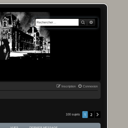
Rechercher
Recherche avancée
Inscription
Connexion
1
2
Suivant
100 sujets
VUES
DERNIER MESSAGE