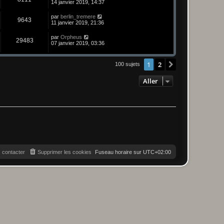
14 janvier 2019, 14:37
par
berlin_tremere
9643
11 janvier 2019, 21:36
par
Orpheus
29483
07 janvier 2019, 03:36
1
2
Suivant
100 sujets
Aller
 contacter
Supprimer les cookies
Fuseau horaire sur
UTC+02:00