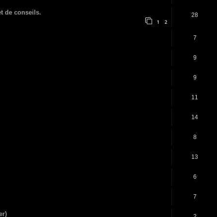
t de conseils.
28
1
2
7
9
9
11
14
8
13
6
7
er)
2