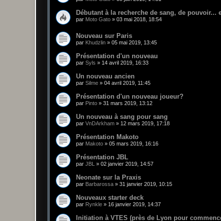
Débutant à la recherche de sang, de pouvoir... e
par
Moto Gato
»
03 mai 2018, 18:54
Nouveau sur Paris
par
Khudzlin
»
05 mai 2019, 13:45
Présentation d'un nouveau
par
Syls
»
14 avril 2019, 16:33
Un nouveau ancien
par
Silme
»
04 avril 2019, 11:45
Présentation d'un nouveau joueur?
par
Pinto
»
31 mars 2019, 13:12
Un nouveau à sang pour sang
par
VnDArkham
»
12 mars 2019, 17:18
Présentation Makoto
par
Makoto
»
05 mars 2019, 16:16
Présentation JBL
par
JBL
»
02 janvier 2019, 14:57
Neonate sur la Praxis
par
Barbarossa
»
31 janvier 2019, 10:15
Nouveaux starter deck
par
Rynkle
»
16 janvier 2019, 14:37
Initiation à VTES (près de Lyon pour commenc