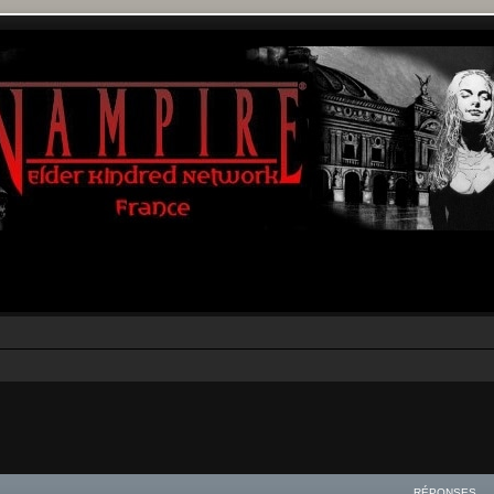
rcher
echerche avancée
RÉPONSES