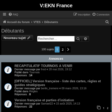
V:EKN France
FAQ
Inscription
Connexion
R
Accueil du forum
VTES
Débutants
e
Débutants
c
Nouveau sujet
Rechercher
Recherche avan
h
e
1
2
Suivant
100 sujets
r
c
Annonces
h
RECAPITULATIF TOURNOIS A VENIR
Dernier message par
fred
«
28 mai 2026, 19:12
e
Publié dans
Tournois
Réponses :
14
r
[OFFICIEL] Version française - liste des cartes, règles et
guides stratégiques
Dernier message par
berlin_tremere
«
09 mars 2026, 13:16
Publié dans
Règles
Réponses :
8
Version française et parties d'initiation
Dernier message par
Samael22
«
15 août 2025, 14:13
Réponses :
22
1
2