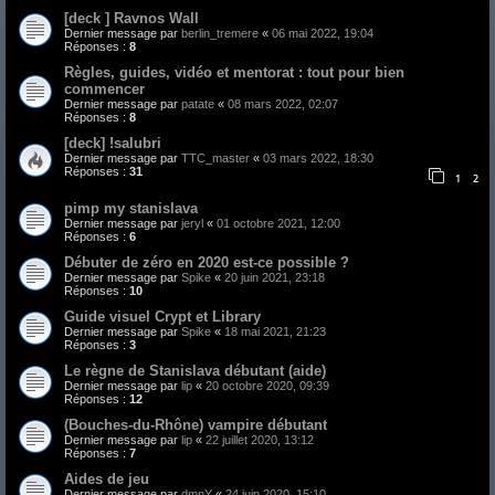
[deck ] Ravnos Wall
Dernier message par
berlin_tremere
«
06 mai 2022, 19:04
Réponses :
8
Règles, guides, vidéo et mentorat : tout pour bien
commencer
Dernier message par
patate
«
08 mars 2022, 02:07
Réponses :
8
[deck] !salubri
Dernier message par
TTC_master
«
03 mars 2022, 18:30
Réponses :
31
1
2
pimp my stanislava
Dernier message par
jeryl
«
01 octobre 2021, 12:00
Réponses :
6
Débuter de zéro en 2020 est-ce possible ?
Dernier message par
Spike
«
20 juin 2021, 23:18
Réponses :
10
Guide visuel Crypt et Library
Dernier message par
Spike
«
18 mai 2021, 21:23
Réponses :
3
Le règne de Stanislava débutant (aide)
Dernier message par
lip
«
20 octobre 2020, 09:39
Réponses :
12
(Bouches-du-Rhône) vampire débutant
Dernier message par
lip
«
22 juillet 2020, 13:12
Réponses :
7
Aides de jeu
Dernier message par
dmnY
«
24 juin 2020, 15:10