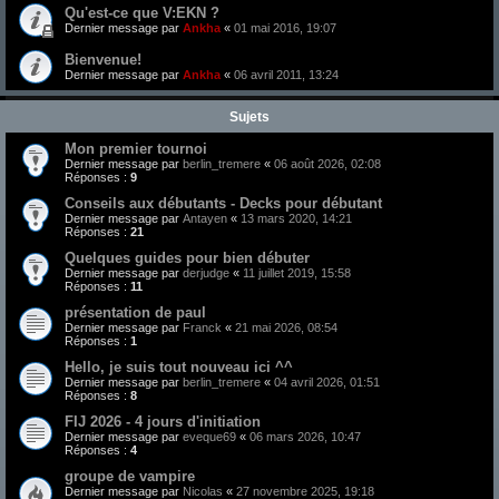
Qu'est-ce que V:EKN ?
Dernier message par
Ankha
«
01 mai 2016, 19:07
Bienvenue!
Dernier message par
Ankha
«
06 avril 2011, 13:24
Sujets
Mon premier tournoi
Dernier message par
berlin_tremere
«
06 août 2026, 02:08
Réponses :
9
Conseils aux débutants - Decks pour débutant
Dernier message par
Antayen
«
13 mars 2020, 14:21
Réponses :
21
Quelques guides pour bien débuter
Dernier message par
derjudge
«
11 juillet 2019, 15:58
Réponses :
11
présentation de paul
Dernier message par
Franck
«
21 mai 2026, 08:54
Réponses :
1
Hello, je suis tout nouveau ici ^^
Dernier message par
berlin_tremere
«
04 avril 2026, 01:51
Réponses :
8
FIJ 2026 - 4 jours d'initiation
Dernier message par
eveque69
«
06 mars 2026, 10:47
Réponses :
4
groupe de vampire
Dernier message par
Nicolas
«
27 novembre 2025, 19:18