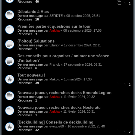
Réponses :
40
1
2
Débutante à Vtes
Dernier message par
SERDTE
«
08 octobre 2025, 23:51
Réponses :
16
Première partie et questions sur le tour
Dernier message par
Ankha
«
08 septembre 2025, 17:06
Réponses :
3
(Poitou) Salutations
Dernier message par
Eltarion
«
17 décembre 2024, 22:11
Réponses :
7
Des conseils pour organiser / animer une séance
d'initiation?
Dernier message par
Franck
«
17 septembre 2024, 09:31
Réponses :
6
Tout nouveau !
Dernier message par
Makoto
«
15 mai 2024, 17:30
Réponses :
39
1
2
Nouveau joueur, recherches decks EmeraldLegion
Dernier message par
Ankha
«
11 février 2024, 20:32
Réponses :
1
Nouveau joueur, recherches decks Nosferatu
Dernier message par
Ankha
«
11 février 2024, 20:31
Réponses :
1
[Deckbuilding] Conseils de deckbuilding
Dernier message par
eveque69
«
10 novembre 2022, 23:40
Réponses :
32
1
2