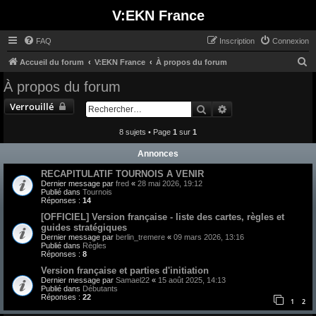
V:EKN France
FAQ
Inscription
Connexion
R
Accueil du forum
V:EKN France
À propos du forum
e
À propos du forum
c
Verrouillé
Rechercher
Recherche avancée
h
e
8 sujets • Page
1
sur
1
r
Annonces
c
RECAPITULATIF TOURNOIS A VENIR
h
Dernier message par
fred
«
28 mai 2026, 19:12
Publié dans
Tournois
e
Réponses :
14
r
[OFFICIEL] Version française - liste des cartes, règles et
guides stratégiques
Dernier message par
berlin_tremere
«
09 mars 2026, 13:16
Publié dans
Règles
Réponses :
8
Version française et parties d'initiation
Dernier message par
Samael22
«
15 août 2025, 14:13
Publié dans
Débutants
Réponses :
22
1
2