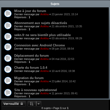
Sujets
Mise à jour du forum
Dernier message par
Ankha
«
23 janvier 2023, 15:14
Réponses :
1
Abonnement aux sujets désactivés
Dernier message par
Ankha
«
21 décembre 2021, 13:35
Réponses :
1
vekn.fr ne sera bientôt plus utilisable
Dernier message par
Ankha
«
03 décembre 2019, 08:29
Connexion avec Android Chrome
Dernier message par
Ankha
«
08 juin 2018, 08:54
Déplacement du forum
Dernier message par
Ankha
«
04 mai 2016, 22:53
Réponses :
1
Charte du forum 1.0.4
Dernier message par
Ankha
«
10 avril 2016, 19:38
Migration du forum
Dernier message par
Ankha
«
23 juillet 2014, 10:42
Réponses :
1
Site à nouveau opérationnel
Dernier message par
Ankha
«
11 janvier 2013, 09:41
Réponses :
1
Verrouillé
8 sujets • Page
1
sur
1