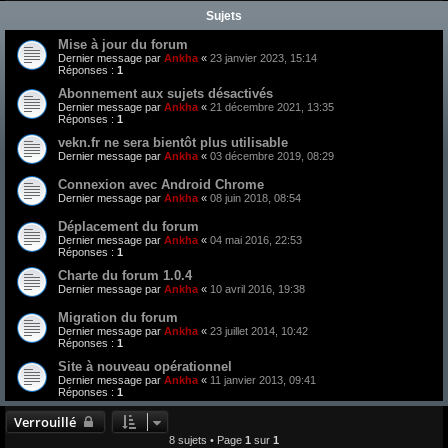
Sujets
Mise à jour du forum
Dernier message par
Ankha
«
23 janvier 2023, 15:14
Réponses :
1
Abonnement aux sujets désactivés
Dernier message par
Ankha
«
21 décembre 2021, 13:35
Réponses :
1
vekn.fr ne sera bientôt plus utilisable
Dernier message par
Ankha
«
03 décembre 2019, 08:29
Connexion avec Android Chrome
Dernier message par
Ankha
«
08 juin 2018, 08:54
Déplacement du forum
Dernier message par
Ankha
«
04 mai 2016, 22:53
Réponses :
1
Charte du forum 1.0.4
Dernier message par
Ankha
«
10 avril 2016, 19:38
Migration du forum
Dernier message par
Ankha
«
23 juillet 2014, 10:42
Réponses :
1
Site à nouveau opérationnel
Dernier message par
Ankha
«
11 janvier 2013, 09:41
Réponses :
1
Verrouillé
8 sujets • Page
1
sur
1