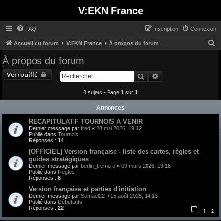
V:EKN France
FAQ
Inscription
Connexion
R
Accueil du forum
V:EKN France
À propos du forum
e
À propos du forum
c
Verrouillé
Rechercher
Recherche avancée
h
e
8 sujets • Page
1
sur
1
r
Annonces
c
RECAPITULATIF TOURNOIS A VENIR
h
Dernier message par
fred
«
28 mai 2026, 19:12
Publié dans
Tournois
e
Réponses :
14
r
[OFFICIEL] Version française - liste des cartes, règles et
guides stratégiques
Dernier message par
berlin_tremere
«
09 mars 2026, 13:16
Publié dans
Règles
Réponses :
8
Version française et parties d'initiation
Dernier message par
Samael22
«
15 août 2025, 14:13
Publié dans
Débutants
Réponses :
22
1
2