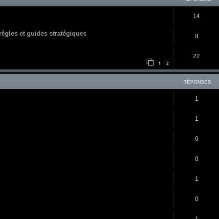
14
 règles et guides stratégiques
8
22
1
2
RÉPONSES
1
1
0
0
1
0
1