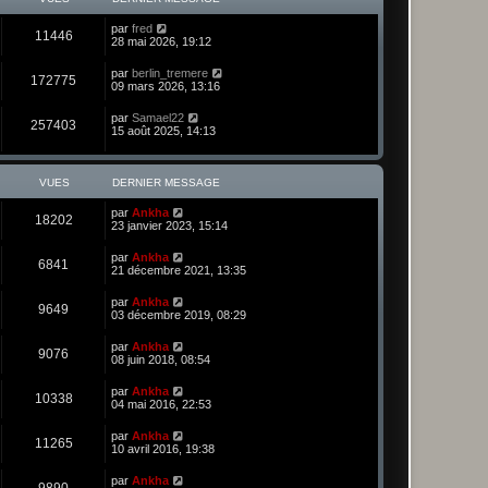
par
fred
11446
28 mai 2026, 19:12
par
berlin_tremere
172775
09 mars 2026, 13:16
par
Samael22
257403
15 août 2025, 14:13
VUES
DERNIER MESSAGE
par
Ankha
18202
23 janvier 2023, 15:14
par
Ankha
6841
21 décembre 2021, 13:35
par
Ankha
9649
03 décembre 2019, 08:29
par
Ankha
9076
08 juin 2018, 08:54
par
Ankha
10338
04 mai 2016, 22:53
par
Ankha
11265
10 avril 2016, 19:38
par
Ankha
9890