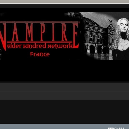
r
rche avancée
RÉPONSES