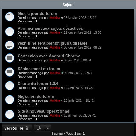
Sujets
Mise à jour du forum
Dernier message par
Ankha
«
23 janvier 2023, 15:14
Réponses :
1
Abonnement aux sujets désactivés
Dernier message par
Ankha
«
21 décembre 2021, 13:35
Réponses :
1
vekn.fr ne sera bientôt plus utilisable
Dernier message par
Ankha
«
03 décembre 2019, 08:29
Connexion avec Android Chrome
Dernier message par
Ankha
«
08 juin 2018, 08:54
Déplacement du forum
Dernier message par
Ankha
«
04 mai 2016, 22:53
Réponses :
1
Charte du forum 1.0.4
Dernier message par
Ankha
«
10 avril 2016, 19:38
Migration du forum
Dernier message par
Ankha
«
23 juillet 2014, 10:42
Réponses :
1
Site à nouveau opérationnel
Dernier message par
Ankha
«
11 janvier 2013, 09:41
Réponses :
1
Verrouillé
8 sujets • Page
1
sur
1