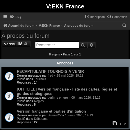
V:EKN France
FAQ
Inscription
Connexion
R
Accueil du forum
V:EKN France
À propos du forum
e
À propos du forum
c
Verrouillé
Rechercher
Recherche avancée
h
e
8 sujets • Page
1
sur
1
r
Annonces
c
RECAPITULATIF TOURNOIS A VENIR
h
Dernier message par
fred
«
28 mai 2026, 19:12
Publié dans
Tournois
e
Réponses :
14
r
[OFFICIEL] Version française - liste des cartes, règles et
guides stratégiques
Dernier message par
berlin_tremere
«
09 mars 2026, 13:16
Publié dans
Règles
Réponses :
8
Version française et parties d'initiation
Dernier message par
Samael22
«
15 août 2025, 14:13
Publié dans
Débutants
Réponses :
22
1
2