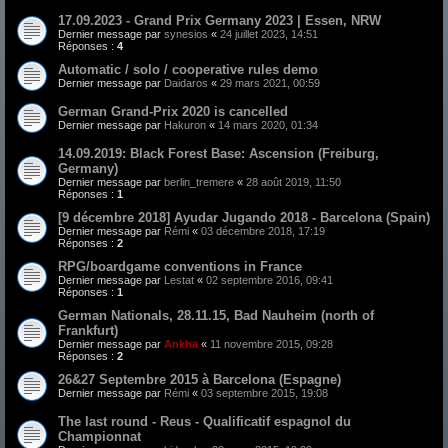
17.09.2023 - Grand Prix Germany 2023 | Essen, NRW
Dernier message par
synesios
«
24 juillet 2023, 14:51
Réponses :
4
Automatic / solo / cooperative rules demo
Dernier message par
Daidaros
«
29 mars 2021, 00:59
German Grand-Prix 2020 is cancelled
Dernier message par
Hakuron
«
14 mars 2020, 01:34
14.09.2019: Black Forest Base: Ascension (Freiburg,
Germany)
Dernier message par
berlin_tremere
«
28 août 2019, 11:50
Réponses :
1
[9 décembre 2018] Ayudar Jugando 2018 - Barcelona (Spain)
Dernier message par
Rémi
«
03 décembre 2018, 17:19
Réponses :
2
RPG/boardgame conventions in France
Dernier message par
Lestat
«
02 septembre 2016, 09:41
Réponses :
1
German Nationals, 28.11.15, Bad Nauheim (north of
Frankfurt)
Dernier message par
Ankha
«
11 novembre 2015, 09:28
Réponses :
2
26&27 Septembre 2015 à Barcelona (Espagne)
Dernier message par
Rémi
«
03 septembre 2015, 19:08
The last round - Reus - Qualificatif espagnol du
Championnat