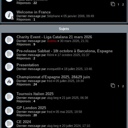
Réponses :
22
1
2
Welcome in France
Dernier message par
Stéphane
«
05 janvier 2006, 09:49
Réponses :
1
Sujets
Charity Event - Liga Catalana 21 mars 2026
Dernier message par
Ankha
«
30 mars 2026, 21:31
Réponses :
9
Pre-release Sabbat - 18t octobre à Barcelona, Espagne
Dernier message par
Rémi
«
17 octobre 2025, 01:37
Réponses :
2
Presentation
Dernier message par
eveque69
«
18 juillet 2025, 13:46
Championnat d'Espagne 2025, 28&29 juin
Dernier message par
fred
«
05 juillet 2025, 19:34
Réponses :
24
1
2
Tournois Italien 2025
Dernier message par
ulug beg
«
21 juin 2025, 06:38
Réponses :
4
GP London 2025
Dernier message par
fred
«
05 mai 2025, 19:58
Réponses :
20
CE 2024
Dernier message par
ulug beg
«
20 juillet 2024, 17:10