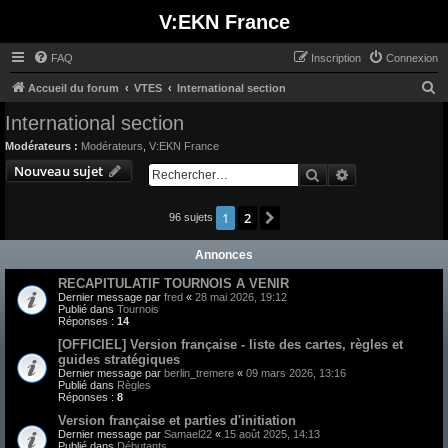
V:EKN France
FAQ
Inscription
Connexion
R
Accueil du forum
VTES
International section
e
International section
c
Modérateurs :
Modérateurs
,
V:EKN France
h
Nouveau sujet
Rechercher
Recherche avan
e
r
1
2
Suivant
96 sujets
c
Annonces
h
e
RECAPITULATIF TOURNOIS A VENIR
Dernier message par
fred
«
28 mai 2026, 19:12
r
Publié dans
Tournois
Réponses :
14
[OFFICIEL] Version française - liste des cartes, règles et
guides stratégiques
Dernier message par
berlin_tremere
«
09 mars 2026, 13:16
Publié dans
Règles
Réponses :
8
Version française et parties d'initiation
Dernier message par
Samael22
«
15 août 2025, 14:13
Publié dans
Débutants