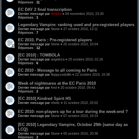
Réponses :
11
EC DAY 2 final transcription
Dernier message par
Ankha
«
04 novembre 2010, 23:30
Réponses :
1
Legendary Vampire: ranking used and pre-registered players
Dernier message par
Stone
«
27 octobre 2010, 13:11
Réponses :
7
EC 2010, Paris : Pre-registered players
Dernier message par
Stone
«
25 octobre 2010, 10:04
Réponses :
12
[EC 2010] : TOMBOLA
Dernier message par
angelnza
«
25 octobre 2010, 01:26
Réponses :
6
EC 2010 - Message to all coming to Paris
Dernier message par
floppyzedolfin
«
22 octobre 2010, 15:38
Week of nightmares at the EC Paris 2010
Dernier message par
fred
«
20 octobre 2010, 09:41
Réponses :
2
[EC 2010] Kindred Spirit HS
Dernier message par
nhetic
«
11 octobre 2010, 20:02
EC 2010: non-players up for a tour during the week-end ?
Dernier message par
Stone
«
07 octobre 2010, 19:14
[EC 2010] Legendary Vampire, October 29th (same day as
LCQ)
Dernier message par
Stone
«
05 octobre 2010, 20:36
Réponses :
2