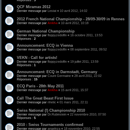
Réponses :
3
QCF Miramas 2012
Dernier message par
Lestat
«
10 avril 2012, 14:02
2012 French National Championship - 28/09-30/09 in Rennes
Dernier message par
Ankha
«
10 avril 2012, 10:18
German National Championship
Dernier message par
floppyzedolfin
«
16 octobre 2011, 13:53
Réponses :
2
Announcement: ECQ in Vienna
Dernier message par
floppyzedolfin
«
08 septembre 2011, 09:52
VEKN - Call for artists!
Dernier message par
floppyzedolfin
«
19 juillet 2011, 13:59
Réponses :
1
Announcement: ECQ in Darmstadt, Germany
Dernier message par
Count Germaine
«
28 avril 2011, 22:02
Réponses :
15
ECQ Paris - 28th May 2011
Dernier message par
Ankha
«
15 avril 2011, 15:37
Call The Great Beast First Issue
Dernier message par
nhetic
«
01 mars 2011, 22:11
Swiss National (!) Championship 2010
Dernier message par
Dr.Rubinstein
«
22 novembre 2010, 07:50
Réponses :
5
2010 : Swiss Tournaments confirmed
Dernier message par
angelnza
«
18 novembre 2010, 22:55