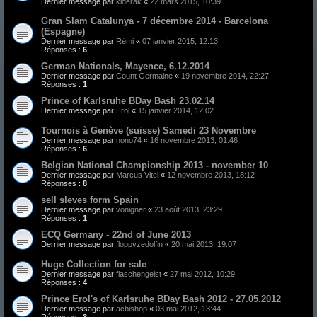
Dernier message par
kiderak
«
22 mars 2015, 10:39
Gran Slam Catalunya - 7 décembre 2014 - Barcelona
(Espagne)
Dernier message par
Rémi
«
07 janvier 2015, 12:13
Réponses :
6
German Nationals, Mayence, 6.12.2014
Dernier message par
Count Germaine
«
19 novembre 2014, 22:27
Réponses :
1
Prince of Karlsruhe BDay Bash 23.02.14
Dernier message par
Erol
«
15 janvier 2014, 12:02
Tournois à Genève (suisse) Samedi 23 Novembre
Dernier message par
nono74
«
16 novembre 2013, 01:46
Réponses :
6
Belgian National Championship 2013 - november 10
Dernier message par
Marcus Vitel
«
12 novembre 2013, 18:12
Réponses :
8
sell sleves form Spain
Dernier message par
vonigner
«
23 août 2013, 23:29
Réponses :
1
ECQ Germany - 22nd of June 2013
Dernier message par
floppyzedolfin
«
20 mai 2013, 19:07
Huge Collection for sale
Dernier message par
flaschengeist
«
27 mai 2012, 10:29
Réponses :
4
Prince Erol's of Karlsruhe BDay Bash 2012 - 27.05.2012
Dernier message par
acbishop
«
03 mai 2012, 13:44