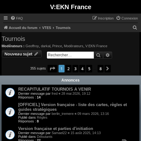
V:EKN France
FAQ
Inscription
Connexion
R
Accueil du forum
VTES
Tournois
e
Tournois
c
Modérateurs :
Geoffroy
,
darkal
,
Prince
,
Modérateurs
,
V:EKN France
h
Nouveau sujet
Rechercher
Recherche avan
e
r
Page
1
sur
8
1
2
3
4
5
8
Suivant
355 sujets
…
c
Annonces
h
e
RECAPITULATIF TOURNOIS A VENIR
Dernier message par
fred
«
28 mai 2026, 19:12
r
Réponses :
14
[OFFICIEL] Version française - liste des cartes, règles et
guides stratégiques
Dernier message par
berlin_tremere
«
09 mars 2026, 13:16
Publié dans
Règles
Réponses :
8
Version française et parties d'initiation
Dernier message par
Samael22
«
15 août 2025, 14:13
Publié dans
Débutants
Réponses :
22