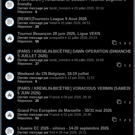
friendly
Dernier message par
berlin_tremere
«
20 juillet 2026, 20:16
Réponses :
6
[REIMS]Tournois League 9 Aout 2026
Dernier message par
Niniel
«
20 juillet 2026, 08:51
Réponses :
20
Tournoi Besançon 28 juin 2026, Ligue VEKN
Dernier message par
eveque69
«
12 juillet 2026, 23:23
Réponses :
56
1
2
3
[PARIS / KREMLIN-BICÊTRE] DAWN OPERATION (DIMANCHE
5 JUILLET 2026)
Dernier message par
berlin_tremere
«
08 juillet 2026, 16:00
Réponses :
27
1
2
Weekend du CN Belgique, 18-19 juillet
Dernier message par
eveque69
«
13 juin 2026, 11:57
Réponses :
6
[PARIS / KREMLIN-BICÊTRE] VORACIOUS VERMIN (SAMEDI
6 JUIN 2026)
Dernier message par
Franck
«
09 juin 2026, 09:18
Réponses :
25
1
2
Grand Prix Européen de Marseille - 30/31 mai 2026
Dernier message par
Franck
«
02 juin 2026, 20:48
Réponses :
52
1
2
3
Lituanie EC 2026 - vilnius - 14-20 septembre 2026
Dernier message par
fred
«
28 mai 2026, 19:21