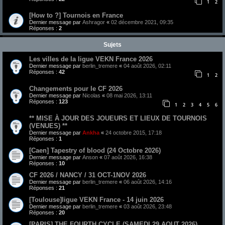
1
2
[How to ?] Tournois en France
Dernier message par
Ashragor
«
02 décembre 2021, 09:35
Réponses :
2
Sujets
Les villes de la ligue VEKN France 2026
Dernier message par
berlin_tremere
«
04 août 2026, 02:11
Réponses :
42
1
2
Changements pour le CF 2026
Dernier message par
Nicolas
«
08 mai 2026, 13:11
Réponses :
123
1
2
3
4
5
6
** MISE À JOUR DES JOUEURS ET LIEUX DE TOURNOIS
(VENUES) **
Dernier message par
Ankha
«
24 octobre 2015, 17:18
Réponses :
1
[Caen] Tapestry of blood (24 Octobre 2026)
Dernier message par
Anson
«
07 août 2026, 16:38
Réponses :
10
CF 2026 / NANCY / 31 OCT-1NOV 2026
Dernier message par
berlin_tremere
«
06 août 2026, 14:16
Réponses :
21
[Toulouse]ligue VEKN France - 14 juin 2026
Dernier message par
berlin_tremere
«
03 août 2026, 23:48
Réponses :
20
[PARIS] THE FOURTH CYCLE (SAMEDI 29 AOUT 2026)