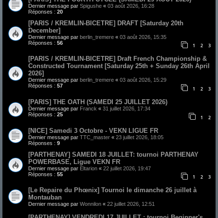
Dernier message par
Spigushe
«
03 août 2026, 16:28
Réponses :
20
[PARIS / KREMLIN-BICETRE] DRAFT [Saturday 20th
December]
Dernier message par
berlin_tremere
«
03 août 2026, 15:35
Réponses :
56
1
2
3
[PARIS / KREMLIN-BICETRE] Draft French Championship &
Constructed Tournament [Saturday 25th + Sunday 26th April
2026]
Dernier message par
berlin_tremere
«
03 août 2026, 15:29
Réponses :
57
1
2
3
[PARIS] THE OATH (SAMEDI 25 JUILLET 2026)
Dernier message par
Franck
«
31 juillet 2026, 17:34
Réponses :
25
1
2
[NICE] Samedi 3 Octobre - VEKN LIGUE FR
Dernier message par
TTC_master
«
23 juillet 2026, 18:05
Réponses :
9
[PARTHENAY] SAMEDI 18 JUILLET: tournoi PARTHENAY
POWERBASE, Ligue VEKN FR
Dernier message par
Eltarion
«
22 juillet 2026, 19:47
Réponses :
55
1
2
3
[Le Repaire du Phœnix] Tournoi le dimanche 26 juillet à
Montauban
Dernier message par
Wonnilon
«
22 juillet 2026, 12:51
[PARTHENAY] VENDREDI 17 JUILLET : tournoi Beginner's