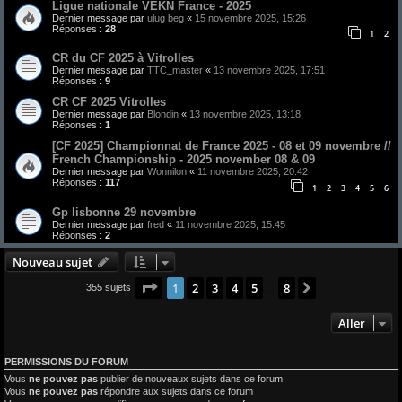
Ligue nationale VEKN France - 2025
Dernier message par
ulug beg
«
15 novembre 2025, 15:26
Réponses :
28
1
2
CR du CF 2025 à Vitrolles
Dernier message par
TTC_master
«
13 novembre 2025, 17:51
Réponses :
9
CR CF 2025 Vitrolles
Dernier message par
Blondin
«
13 novembre 2025, 13:18
Réponses :
1
[CF 2025] Championnat de France 2025 - 08 et 09 novembre //
French Championship - 2025 november 08 & 09
Dernier message par
Wonnilon
«
11 novembre 2025, 20:42
Réponses :
117
1
2
3
4
5
6
Gp lisbonne 29 novembre
Dernier message par
fred
«
11 novembre 2025, 15:45
Réponses :
2
Nouveau sujet
Page
1
sur
8
1
2
3
4
5
8
Suivant
355 sujets
…
Aller
PERMISSIONS DU FORUM
Vous
ne pouvez pas
publier de nouveaux sujets dans ce forum
Vous
ne pouvez pas
répondre aux sujets dans ce forum