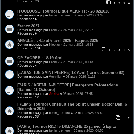
Réponses :
73
1
2
3
4
[TOULOUSE] Tournoi Ligue VEKN FR - 28/02/2026
Dernier message par
berlin_tremere
«
30 mars 2026, 03:37
Réponses :
5
France 2027
Dernier message par
Franck
«
26 mars 2026, 22:22
Réponses :
6
ANNULÉ ... 4/5 et 6 avril 2026 - Pâques 2026
Dernier message par
Nicolas
«
21 mars 2026, 16:33
Réponses :
104
1
2
3
4
5
GP ZAGREB : 18-19 April
Dernier message par
Franck
«
21 mars 2026, 09:18
Réponses :
4
[LABASTIDE-SAINT-PIERRE] 12 Avril (Tarn et Garonne-82)
Dernier message par
Wonnilon
«
05 mars 2026, 11:16
[PARIS / KREMLIN-BICETRE] Emergency Préparations
[Samedi 11 Octobre]
Dernier message par
Ankha
«
03 mars 2026, 07:45
Réponses :
17
[REIMS] Tournoi Construit The Spirit Chaser, Doctor Dan, 6
Décembre 2025
Dernier message par
berlin_tremere
«
03 mars 2026, 00:50
Réponses :
38
1
2
[PARIS] Tournoi R&D le DIMANCHE 25 janvier à Epita
Dernier message par
berlin_tremere
«
03 mars 2026, 00:50