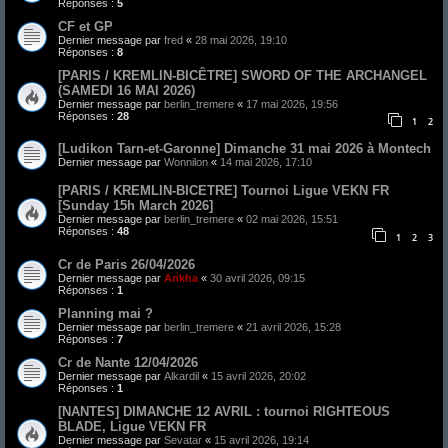
Réponses :
5
CF et GP
Dernier message par
fred
«
28 mai 2026, 19:10
Réponses :
8
[PARIS / KREMLIN-BICÊTRE] SWORD OF THE ARCHANGEL
(SAMEDI 16 MAI 2026)
Dernier message par
berlin_tremere
«
17 mai 2026, 19:56
Réponses :
28
1
2
[Ludikon Tarn-et-Garonne] Dimanche 31 mai 2026 à Montech
Dernier message par
Wonnilon
«
14 mai 2026, 17:10
[PARIS / KREMLIN-BICETRE] Tournoi Ligue VEKN FR
[Sunday 15h March 2026]
Dernier message par
berlin_tremere
«
02 mai 2026, 15:51
Réponses :
48
1
2
3
Cr de Paris 26/04/2026
Dernier message par
Ankha
«
30 avril 2026, 09:15
Réponses :
1
Planning mai ?
Dernier message par
berlin_tremere
«
21 avril 2026, 15:28
Réponses :
7
Cr de Nante 12/04/2026
Dernier message par
Alkardil
«
15 avril 2026, 20:02
Réponses :
1
[NANTES] DIMANCHE 12 AVRIL : tournoi RIGHTEOUS
BLADE, Ligue VEKN FR
Dernier message par
Sevatar
«
15 avril 2026, 19:14