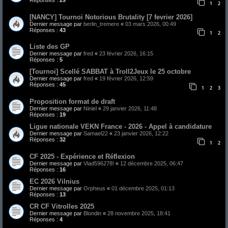
Réponses :
29
1
2
[NANCY] Tournoi Notorious Brutality [7 fevrier 2026]
Dernier message par
berlin_tremere
«
03 mars 2026, 00:49
Réponses :
43
1
2
Liste des GP
Dernier message par
fred
«
23 février 2026, 16:15
Réponses :
5
[Tournoi] Scellé SABBAT à Troll2Jeux le 25 octobre
Dernier message par
fred
«
19 février 2026, 12:59
Réponses :
45
1
2
3
Proposition format de draft
Dernier message par
Niniel
«
29 janvier 2026, 11:48
Réponses :
19
Ligue nationale VEKN France - 2026 - Appel à candidature
Dernier message par
Samael22
«
23 janvier 2026, 12:22
Réponses :
32
1
2
CF 2025 - Expérience et Réflexion
Dernier message par
Vlad596278!
«
12 décembre 2025, 06:47
Réponses :
16
EC 2026 Vilnius
Dernier message par
Orpheus
«
01 décembre 2025, 01:13
Réponses :
13
CR CF Vitrolles 2025
Dernier message par
Blondin
«
28 novembre 2025, 18:41
Réponses :
4