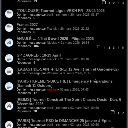
Réponses :
73
1
2
3
4
[TOULOUSE] Tournoi Ligue VEKN FR - 28/02/2026
Dernier message par
berlin_tremere
«
30 mars 2026, 03:37
Réponses :
5
France 2027
Dernier message par
Franck
«
26 mars 2026, 22:22
Réponses :
6
ANNULÉ ... 4/5 et 6 avril 2026 - Pâques 2026
Dernier message par
Nicolas
«
21 mars 2026, 16:33
Réponses :
104
1
2
3
4
5
GP ZAGREB : 18-19 April
Dernier message par
Franck
«
21 mars 2026, 09:18
Réponses :
4
[LABASTIDE-SAINT-PIERRE] 12 Avril (Tarn et Garonne-82)
Dernier message par
Wonnilon
«
05 mars 2026, 11:16
[PARIS / KREMLIN-BICETRE] Emergency Préparations
[Samedi 11 Octobre]
Dernier message par
Ankha
«
03 mars 2026, 07:45
Réponses :
17
[REIMS] Tournoi Construit The Spirit Chaser, Doctor Dan, 6
Décembre 2025
Dernier message par
berlin_tremere
«
03 mars 2026, 00:50
Réponses :
38
1
2
[PARIS] Tournoi R&D le DIMANCHE 25 janvier à Epita
Dernier message par
berlin_tremere
«
03 mars 2026, 00:50