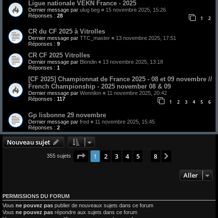
Ligue nationale VEKN France - 2025
Dernier message par
ulug beg
«
15 novembre 2025, 15:26
Réponses :
28
1
2
CR du CF 2025 à Vitrolles
Dernier message par
TTC_master
«
13 novembre 2025, 17:51
Réponses :
9
CR CF 2025 Vitrolles
Dernier message par
Blondin
«
13 novembre 2025, 13:18
Réponses :
1
[CF 2025] Championnat de France 2025 - 08 et 09 novembre //
French Championship - 2025 november 08 & 09
Dernier message par
Wonnilon
«
11 novembre 2025, 20:42
Réponses :
117
1
2
3
4
5
6
Gp lisbonne 29 novembre
Dernier message par
fred
«
11 novembre 2025, 15:45
Réponses :
2
Nouveau sujet
Page
1
sur
8
1
2
3
4
5
8
Suivant
355 sujets
…
Aller
PERMISSIONS DU FORUM
Vous
ne pouvez pas
publier de nouveaux sujets dans ce forum
Vous
ne pouvez pas
répondre aux sujets dans ce forum