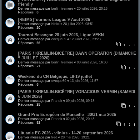
friendly
Dernier message par
berlin_tremere
«
20 juillet 2026, 20:16
Réponses :
6
[REIMS]Tournois League 9 Aout 2026
Dernier message par
Niniel
«
20 juillet 2026, 08:51
Réponses :
20
Tournoi Besançon 28 juin 2026, Ligue VEKN
Dernier message par
eveque69
«
12 juillet 2026, 23:23
Réponses :
56
1
2
3
[PARIS / KREMLIN-BICÊTRE] DAWN OPERATION (DIMANCHE
5 JUILLET 2026)
Dernier message par
berlin_tremere
«
08 juillet 2026, 16:00
Réponses :
27
1
2
Weekend du CN Belgique, 18-19 juillet
Dernier message par
eveque69
«
13 juin 2026, 11:57
Réponses :
6
[PARIS / KREMLIN-BICÊTRE] VORACIOUS VERMIN (SAMEDI
6 JUIN 2026)
Dernier message par
Franck
«
09 juin 2026, 09:18
Réponses :
25
1
2
Grand Prix Européen de Marseille - 30/31 mai 2026
Dernier message par
Franck
«
02 juin 2026, 20:48
Réponses :
52
1
2
3
Lituanie EC 2026 - vilnius - 14-20 septembre 2026
Dernier message par
fred
«
28 mai 2026, 19:21