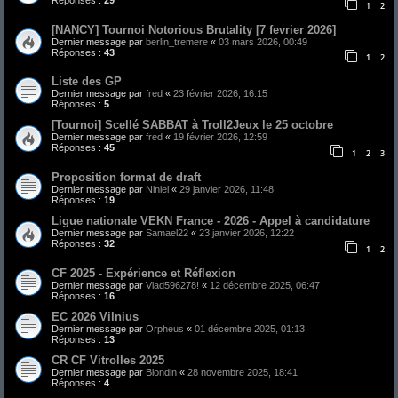
Réponses :
29
1
2
[NANCY] Tournoi Notorious Brutality [7 fevrier 2026]
Dernier message par
berlin_tremere
«
03 mars 2026, 00:49
Réponses :
43
1
2
Liste des GP
Dernier message par
fred
«
23 février 2026, 16:15
Réponses :
5
[Tournoi] Scellé SABBAT à Troll2Jeux le 25 octobre
Dernier message par
fred
«
19 février 2026, 12:59
Réponses :
45
1
2
3
Proposition format de draft
Dernier message par
Niniel
«
29 janvier 2026, 11:48
Réponses :
19
Ligue nationale VEKN France - 2026 - Appel à candidature
Dernier message par
Samael22
«
23 janvier 2026, 12:22
Réponses :
32
1
2
CF 2025 - Expérience et Réflexion
Dernier message par
Vlad596278!
«
12 décembre 2025, 06:47
Réponses :
16
EC 2026 Vilnius
Dernier message par
Orpheus
«
01 décembre 2025, 01:13
Réponses :
13
CR CF Vitrolles 2025
Dernier message par
Blondin
«
28 novembre 2025, 18:41
Réponses :
4