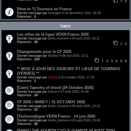
1
2
[How to ?] Tournois en France
Dernier message par
Ashragor
«
02 décembre 2021, 09:35
Réponses :
2
Sujets
Les villes de la ligue VEKN France 2026
Dernier message par
berlin_tremere
«
04 août 2026, 02:11
Réponses :
42
1
2
Changements pour le CF 2026
Dernier message par
Nicolas
«
08 mai 2026, 13:11
Réponses :
123
1
2
3
4
5
6
** MISE À JOUR DES JOUEURS ET LIEUX DE TOURNOIS
(VENUES) **
Dernier message par
Ankha
«
24 octobre 2015, 17:18
Réponses :
1
[Caen] Tapestry of blood (24 Octobre 2026)
Dernier message par
Anson
«
07 août 2026, 16:38
Réponses :
10
CF 2026 / NANCY / 31 OCT-1NOV 2026
Dernier message par
berlin_tremere
«
06 août 2026, 14:16
Réponses :
21
[Toulouse]ligue VEKN France - 14 juin 2026
Dernier message par
berlin_tremere
«
03 août 2026, 23:48
Réponses :
20
[PARIS] THE FOURTH CYCLE (SAMEDI 29 AOUT 2026)