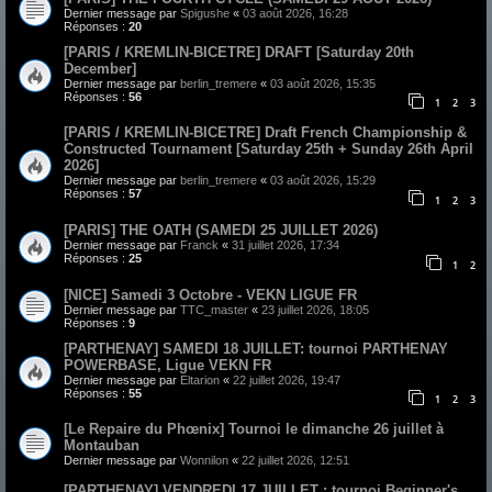
Dernier message par
Spigushe
«
03 août 2026, 16:28
Réponses :
20
[PARIS / KREMLIN-BICETRE] DRAFT [Saturday 20th
December]
Dernier message par
berlin_tremere
«
03 août 2026, 15:35
Réponses :
56
1
2
3
[PARIS / KREMLIN-BICETRE] Draft French Championship &
Constructed Tournament [Saturday 25th + Sunday 26th April
2026]
Dernier message par
berlin_tremere
«
03 août 2026, 15:29
Réponses :
57
1
2
3
[PARIS] THE OATH (SAMEDI 25 JUILLET 2026)
Dernier message par
Franck
«
31 juillet 2026, 17:34
Réponses :
25
1
2
[NICE] Samedi 3 Octobre - VEKN LIGUE FR
Dernier message par
TTC_master
«
23 juillet 2026, 18:05
Réponses :
9
[PARTHENAY] SAMEDI 18 JUILLET: tournoi PARTHENAY
POWERBASE, Ligue VEKN FR
Dernier message par
Eltarion
«
22 juillet 2026, 19:47
Réponses :
55
1
2
3
[Le Repaire du Phœnix] Tournoi le dimanche 26 juillet à
Montauban
Dernier message par
Wonnilon
«
22 juillet 2026, 12:51
[PARTHENAY] VENDREDI 17 JUILLET : tournoi Beginner's