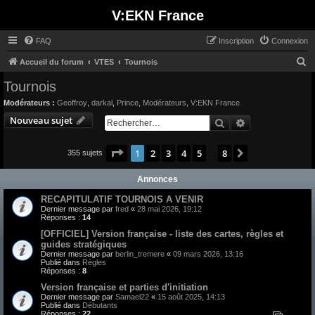
V:EKN France
FAQ
Inscription
Connexion
R
Accueil du forum
VTES
Tournois
e
Tournois
c
Modérateurs :
Geoffroy
,
darkal
,
Prince
,
Modérateurs
,
V:EKN France
h
Nouveau sujet
Rechercher
Recherche avan
e
r
Page
1
sur
8
1
2
3
4
5
8
Suivant
355 sujets
…
c
Annonces
h
e
RECAPITULATIF TOURNOIS A VENIR
Dernier message par
fred
«
28 mai 2026, 19:12
r
Réponses :
14
[OFFICIEL] Version française - liste des cartes, règles et
guides stratégiques
Dernier message par
berlin_tremere
«
09 mars 2026, 13:16
Publié dans
Règles
Réponses :
8
Version française et parties d'initiation
Dernier message par
Samael22
«
15 août 2025, 14:13
Publié dans
Débutants
Réponses :
22