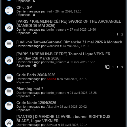
Réponses :
5
CF et GP
Dernier message par
fred
«
28 mai 2026, 19:10
Réponses :
8
[PARIS / KREMLIN-BICÊTRE] SWORD OF THE ARCHANGEL
(SAMEDI 16 MAI 2026)
Dernier message par
berlin_tremere
«
17 mai 2026, 19:56
Réponses :
28
1
2
[Ludikon Tarn-et-Garonne] Dimanche 31 mai 2026 à Montech
Dernier message par
Wonnilon
«
14 mai 2026, 17:10
[PARIS / KREMLIN-BICETRE] Tournoi Ligue VEKN FR
[Sunday 15h March 2026]
Dernier message par
berlin_tremere
«
02 mai 2026, 15:51
Réponses :
48
1
2
3
Cr de Paris 26/04/2026
Dernier message par
Ankha
«
30 avril 2026, 09:15
Réponses :
1
Planning mai ?
Dernier message par
berlin_tremere
«
21 avril 2026, 15:28
Réponses :
7
Cr de Nante 12/04/2026
Dernier message par
Alkardil
«
15 avril 2026, 20:02
Réponses :
1
[NANTES] DIMANCHE 12 AVRIL : tournoi RIGHTEOUS
BLADE, Ligue VEKN FR
Dernier message par
Sevatar
«
15 avril 2026, 19:14