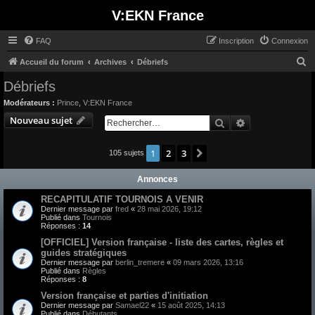
V:EKN France
FAQ
Inscription
Connexion
R
Accueil du forum
Archives
Débriefs
e
Débriefs
c
Modérateurs :
Prince
,
V:EKN France
h
Nouveau sujet
Rechercher
Recherche avan
e
r
1
2
3
Suivant
105 sujets
c
Annonces
h
e
RECAPITULATIF TOURNOIS A VENIR
Dernier message par
fred
«
28 mai 2026, 19:12
r
Publié dans
Tournois
Réponses :
14
[OFFICIEL] Version française - liste des cartes, règles et
guides stratégiques
Dernier message par
berlin_tremere
«
09 mars 2026, 13:16
Publié dans
Règles
Réponses :
8
Version française et parties d'initiation
Dernier message par
Samael22
«
15 août 2025, 14:13
Publié dans
Débutants