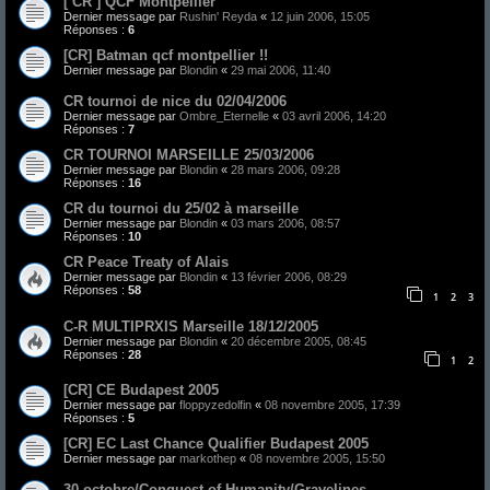
[ CR ] QCF Montpellier
Dernier message par
Rushin' Reyda
«
12 juin 2006, 15:05
Réponses :
6
[CR] Batman qcf montpellier !!
Dernier message par
Blondin
«
29 mai 2006, 11:40
CR tournoi de nice du 02/04/2006
Dernier message par
Ombre_Eternelle
«
03 avril 2006, 14:20
Réponses :
7
CR TOURNOI MARSEILLE 25/03/2006
Dernier message par
Blondin
«
28 mars 2006, 09:28
Réponses :
16
CR du tournoi du 25/02 à marseille
Dernier message par
Blondin
«
03 mars 2006, 08:57
Réponses :
10
CR Peace Treaty of Alais
Dernier message par
Blondin
«
13 février 2006, 08:29
Réponses :
58
1
2
3
C-R MULTIPRXIS Marseille 18/12/2005
Dernier message par
Blondin
«
20 décembre 2005, 08:45
Réponses :
28
1
2
[CR] CE Budapest 2005
Dernier message par
floppyzedolfin
«
08 novembre 2005, 17:39
Réponses :
5
[CR] EC Last Chance Qualifier Budapest 2005
Dernier message par
markothep
«
08 novembre 2005, 15:50
30 octobre/Conquest of Humanity/Gravelines