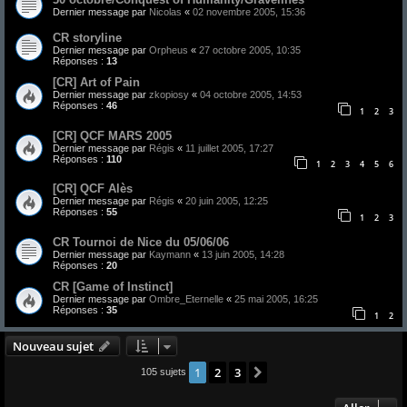
Dernier message par
Nicolas
«
02 novembre 2005, 15:36
CR storyline
Dernier message par
Orpheus
«
27 octobre 2005, 10:35
Réponses :
13
[CR] Art of Pain
Dernier message par
zkopiosy
«
04 octobre 2005, 14:53
Réponses :
46
1
2
3
[CR] QCF MARS 2005
Dernier message par
Régis
«
11 juillet 2005, 17:27
Réponses :
110
1
2
3
4
5
6
[CR] QCF Alès
Dernier message par
Régis
«
20 juin 2005, 12:25
Réponses :
55
1
2
3
CR Tournoi de Nice du 05/06/06
Dernier message par
Kaymann
«
13 juin 2005, 14:28
Réponses :
20
CR [Game of Instinct]
Dernier message par
Ombre_Eternelle
«
25 mai 2005, 16:25
Réponses :
35
1
2
Nouveau sujet
1
2
3
Suivant
105 sujets