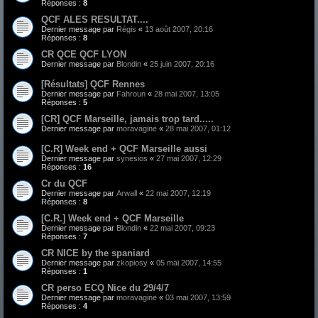
Réponses :
8
QCF ALES RESULTAT....
Dernier message par
Régis
«
13 août 2007, 20:16
Réponses :
8
CR QCE QCF LYON
Dernier message par
Blondin
«
25 juin 2007, 20:16
[Résultats] QCF Rennes
Dernier message par
Fahroun
«
28 mai 2007, 13:05
Réponses :
5
[CR] QCF Marseille, jamais trop tard.....
Dernier message par
moravagine
«
28 mai 2007, 01:12
[C.R] Week end + QCF Marseille aussi
Dernier message par
synesios
«
27 mai 2007, 12:29
Réponses :
16
Cr du QCF
Dernier message par
Arwall
«
22 mai 2007, 12:19
Réponses :
8
[C.R.] Week end + QCF Marseille
Dernier message par
Blondin
«
22 mai 2007, 09:23
Réponses :
7
CR NICE by the spaniard
Dernier message par
zkopiosy
«
05 mai 2007, 14:55
Réponses :
1
CR perso ECQ Nice du 29/4/7
Dernier message par
moravagine
«
03 mai 2007, 13:59
Réponses :
4