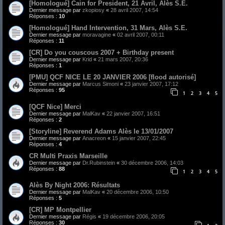
[Homologué] Cain for President, 21 Avril, Alès S.E.
Dernier message par
zkopiosy
«
28 avril 2007, 14:54
Réponses :
10
[Homologué] Hand Intervention, 31 Mars, Alès S.E.
Dernier message par
moravagine
«
02 avril 2007, 00:11
Réponses :
11
[CR] Do you couscous 2007 + Birthday present
Dernier message par
Krid
«
21 mars 2007, 20:36
Réponses :
1
[PMU] QCF NICE LE 20 JANVIER 2006 [flood autorisé]
Dernier message par
Marcus Simoni
«
23 janvier 2007, 17:12
Réponses :
95
1
2
3
4
5
[QCF Nice] Merci
Dernier message par
MalKav
«
22 janvier 2007, 16:51
Réponses :
2
[Storyline] Reverend Adams Alès le 13/01/2007
Dernier message par
Anacreon
«
15 janvier 2007, 22:45
Réponses :
4
CR Multi Praxis Marseille
Dernier message par
Dr.Rubinstein
«
30 décembre 2006, 14:03
Réponses :
88
1
2
3
4
5
Alès By Night 2006: Résultats
Dernier message par
MalKav
«
20 décembre 2006, 10:50
Réponses :
5
[CR] MP Montpellier
Dernier message par
Régis
«
19 décembre 2006, 20:05
Réponses :
30