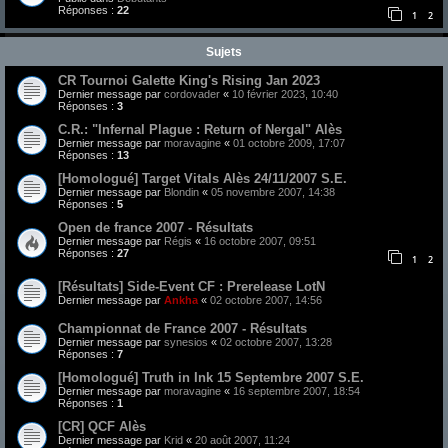
Réponses :
22
1
2
Sujets
CR Tournoi Galette King's Rising Jan 2023
Dernier message par
cordovader
«
10 février 2023, 10:40
Réponses :
3
C.R.: "Infernal Plague : Return of Nergal" Alès
Dernier message par
moravagine
«
01 octobre 2009, 17:07
Réponses :
13
[Homologué] Target Vitals Alès 24/11/2007 S.E.
Dernier message par
Blondin
«
05 novembre 2007, 14:38
Réponses :
5
Open de france 2007 - Résultats
Dernier message par
Régis
«
16 octobre 2007, 09:51
Réponses :
27
1
2
[Résultats] Side-Event CF : Prerelease LotN
Dernier message par
Ankha
«
02 octobre 2007, 14:56
Championnat de France 2007 - Résultats
Dernier message par
synesios
«
02 octobre 2007, 13:28
Réponses :
7
[Homologué] Truth in Ink 15 Septembre 2007 S.E.
Dernier message par
moravagine
«
16 septembre 2007, 18:54
Réponses :
1
[CR] QCF Alès
Dernier message par
Krid
«
20 août 2007, 11:24