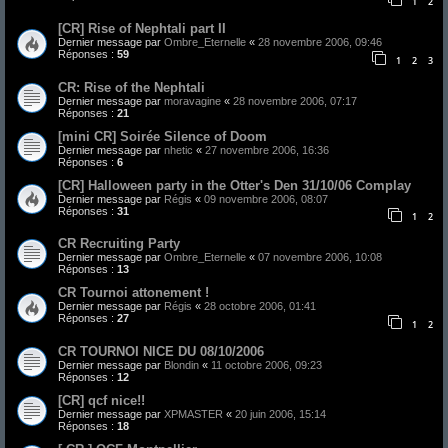
1
2
[CR] Rise of Nephtali part II
Dernier message par
Ombre_Eternelle
«
28 novembre 2006, 09:46
Réponses :
59
1
2
3
CR: Rise of the Nephtali
Dernier message par
moravagine
«
28 novembre 2006, 07:17
Réponses :
21
[mini CR] Soirée Silence of Doom
Dernier message par
nhetic
«
27 novembre 2006, 16:36
Réponses :
6
[CR] Halloween party in the Otter's Den 31/10/06 Complay
Dernier message par
Régis
«
09 novembre 2006, 08:07
Réponses :
31
1
2
CR Recruiting Party
Dernier message par
Ombre_Eternelle
«
07 novembre 2006, 10:08
Réponses :
13
CR Tournoi attonement !
Dernier message par
Régis
«
28 octobre 2006, 01:41
Réponses :
27
1
2
CR TOURNOI NICE DU 08/10/2006
Dernier message par
Blondin
«
11 octobre 2006, 09:23
Réponses :
12
[CR] qcf nice!!
Dernier message par
XPMASTER
«
20 juin 2006, 15:14
Réponses :
18