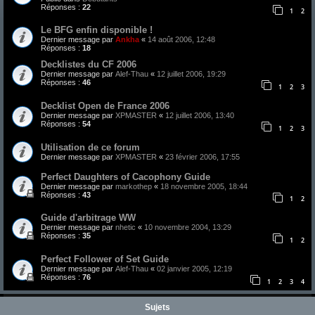
Réponses :
22
1
2
Le BFG enfin disponible !
Dernier message par
Ankha
«
14 août 2006, 12:48
Réponses :
18
Decklistes du CF 2006
Dernier message par
Alef-Thau
«
12 juillet 2006, 19:29
Réponses :
46
1
2
3
Decklist Open de France 2006
Dernier message par
XPMASTER
«
12 juillet 2006, 13:40
Réponses :
54
1
2
3
Utilisation de ce forum
Dernier message par
XPMASTER
«
23 février 2006, 17:55
Perfect Daughters of Cacophony Guide
Dernier message par
markothep
«
18 novembre 2005, 18:44
Réponses :
43
1
2
Guide d'arbitrage WW
Dernier message par
nhetic
«
10 novembre 2004, 13:29
Réponses :
35
1
2
Perfect Follower of Set Guide
Dernier message par
Alef-Thau
«
02 janvier 2005, 12:19
Réponses :
76
1
2
3
4
Sujets