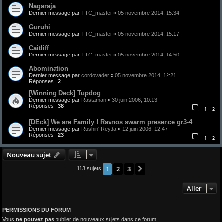
Nagaraja
Dernier message par
TTC_master
«
05 novembre 2014, 15:34
Guruhi
Dernier message par
TTC_master
«
05 novembre 2014, 15:17
Caitliff
Dernier message par
TTC_master
«
05 novembre 2014, 14:50
Abomination
Dernier message par
cordovader
«
05 novembre 2014, 12:21
Réponses :
2
[Winning Deck] Tupdog
Dernier message par
Rastaman
«
30 juin 2006, 10:13
Réponses :
38
1
2
[DEck] We are Family ! Ravnos swarm presence gr3-4
Dernier message par
Rushin' Reyda
«
12 juin 2006, 12:47
Réponses :
23
1
2
Nouveau sujet
1
2
3
Suivant
113 sujets
Aller
PERMISSIONS DU FORUM
Vous
ne pouvez pas
publier de nouveaux sujets dans ce forum