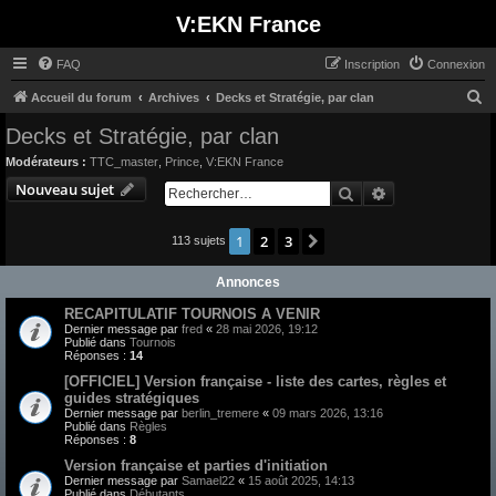
V:EKN France
FAQ
Inscription
Connexion
R
Accueil du forum
Archives
Decks et Stratégie, par clan
e
Decks et Stratégie, par clan
c
Modérateurs :
TTC_master
,
Prince
,
V:EKN France
h
Nouveau sujet
Rechercher
Recherche avan
e
r
1
2
3
Suivant
113 sujets
c
Annonces
h
e
RECAPITULATIF TOURNOIS A VENIR
Dernier message par
fred
«
28 mai 2026, 19:12
r
Publié dans
Tournois
Réponses :
14
[OFFICIEL] Version française - liste des cartes, règles et
guides stratégiques
Dernier message par
berlin_tremere
«
09 mars 2026, 13:16
Publié dans
Règles
Réponses :
8
Version française et parties d'initiation
Dernier message par
Samael22
«
15 août 2025, 14:13
Publié dans
Débutants