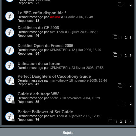
Réponses :
22
1
2
Le BFG enfin disponible !
Dernier message par
Ankha
«
14 août 2006, 12:48
Réponses :
18
Decklistes du CF 2006
Dernier message par
Alef-Thau
«
12 juillet 2006, 19:29
Réponses :
46
1
2
3
Decklist Open de France 2006
Dernier message par
XPMASTER
«
12 juillet 2006, 13:40
Réponses :
54
1
2
3
Utilisation de ce forum
Dernier message par
XPMASTER
«
23 février 2006, 17:55
Perfect Daughters of Cacophony Guide
Dernier message par
markothep
«
18 novembre 2005, 18:44
Réponses :
43
1
2
Guide d'arbitrage WW
Dernier message par
nhetic
«
10 novembre 2004, 13:29
Réponses :
35
1
2
Perfect Follower of Set Guide
Dernier message par
Alef-Thau
«
02 janvier 2005, 12:19
Réponses :
76
1
2
3
4
Sujets