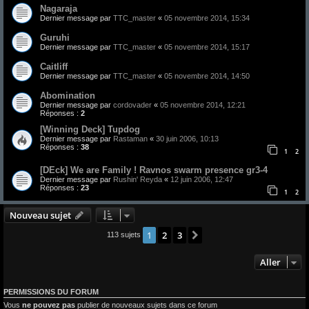
Nagaraja
Dernier message par
TTC_master
«
05 novembre 2014, 15:34
Guruhi
Dernier message par
TTC_master
«
05 novembre 2014, 15:17
Caitliff
Dernier message par
TTC_master
«
05 novembre 2014, 14:50
Abomination
Dernier message par
cordovader
«
05 novembre 2014, 12:21
Réponses :
2
[Winning Deck] Tupdog
Dernier message par
Rastaman
«
30 juin 2006, 10:13
Réponses :
38
1
2
[DEck] We are Family ! Ravnos swarm presence gr3-4
Dernier message par
Rushin' Reyda
«
12 juin 2006, 12:47
Réponses :
23
1
2
Nouveau sujet
1
2
3
Suivant
113 sujets
Aller
PERMISSIONS DU FORUM
Vous
ne pouvez pas
publier de nouveaux sujets dans ce forum