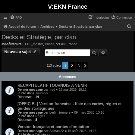
V:EKN France
FAQ
Inscription
Connexion
R
Accueil du forum
Archives
Decks et Stratégie, par clan
e
Decks et Stratégie, par clan
c
Modérateurs :
TTC_master
,
Prince
,
V:EKN France
h
Nouveau sujet
Rechercher
Recherche avan
e
r
1
2
3
Suivant
113 sujets
c
Annonces
h
e
RECAPITULATIF TOURNOIS A VENIR
Dernier message par
fred
«
28 mai 2026, 19:12
r
Publié dans
Tournois
Réponses :
14
[OFFICIEL] Version française - liste des cartes, règles et
guides stratégiques
Dernier message par
berlin_tremere
«
09 mars 2026, 13:16
Publié dans
Règles
Réponses :
8
Version française et parties d'initiation
Dernier message par
Samael22
«
15 août 2025, 14:13
Publié dans
Débutants