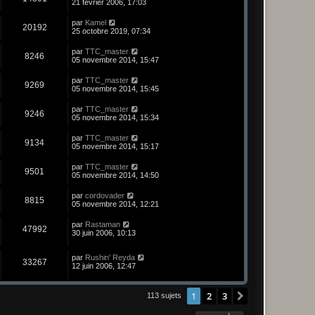
21 février 2006, 17:03
par
Kamel
20192
25 octobre 2019, 07:34
par
TTC_master
8246
05 novembre 2014, 15:47
par
TTC_master
9269
05 novembre 2014, 15:45
par
TTC_master
9246
05 novembre 2014, 15:34
par
TTC_master
9134
05 novembre 2014, 15:17
par
TTC_master
9501
05 novembre 2014, 14:50
par
cordovader
8815
05 novembre 2014, 12:21
par
Rastaman
47992
30 juin 2006, 10:13
par
Rushin' Reyda
33267
12 juin 2006, 12:47
1
2
3
Suivant
113 sujets