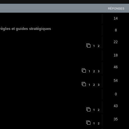
RÉPONSES
14
 règles et guides stratégiques
8
22
1
2
18
46
1
2
3
54
1
2
3
0
43
1
2
35
1
2