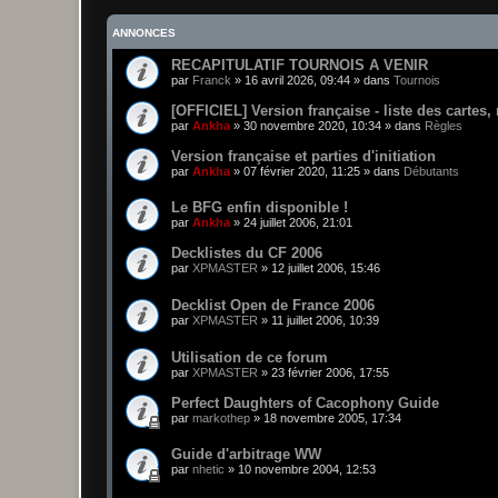
ANNONCES
RECAPITULATIF TOURNOIS A VENIR
par
Franck
»
16 avril 2026, 09:44
» dans
Tournois
[OFFICIEL] Version française - liste des cartes,
par
Ankha
»
30 novembre 2020, 10:34
» dans
Règles
Version française et parties d'initiation
par
Ankha
»
07 février 2020, 11:25
» dans
Débutants
Le BFG enfin disponible !
par
Ankha
»
24 juillet 2006, 21:01
Decklistes du CF 2006
par
XPMASTER
»
12 juillet 2006, 15:46
Decklist Open de France 2006
par
XPMASTER
»
11 juillet 2006, 10:39
Utilisation de ce forum
par
XPMASTER
»
23 février 2006, 17:55
Perfect Daughters of Cacophony Guide
par
markothep
»
18 novembre 2005, 17:34
Guide d'arbitrage WW
par
nhetic
»
10 novembre 2004, 12:53