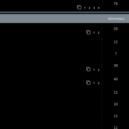
76
1
2
3
4
RÉPONSES
26
1
2
12
7
39
1
2
40
1
2
11
10
11
11