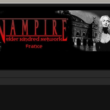
rcher
echerche avancée