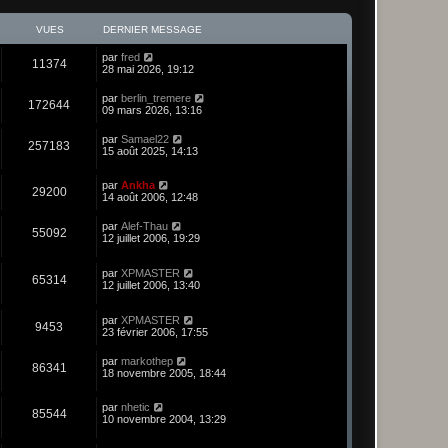
VUES
DERNIER MESSAGE
par
fred
11374
28 mai 2026, 19:12
par
berlin_tremere
172644
09 mars 2026, 13:16
par
Samael22
257183
15 août 2025, 14:13
par
Ankha
29200
14 août 2006, 12:48
par
Alef-Thau
55092
12 juillet 2006, 19:29
par
XPMASTER
65314
12 juillet 2006, 13:40
par
XPMASTER
9453
23 février 2006, 17:55
par
markothep
86341
18 novembre 2005, 18:44
par
nhetic
85544
10 novembre 2004, 13:29