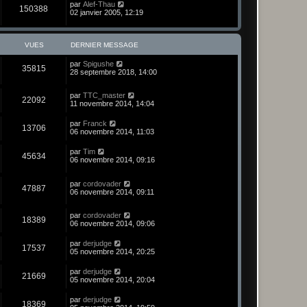
par
Alef-Thau
150388
02 janvier 2005, 12:19
VUES
DERNIER MESSAGE
par
Spigushe
35815
28 septembre 2018, 14:00
par
TTC_master
22092
11 novembre 2014, 14:04
par
Franck
13706
06 novembre 2014, 11:03
par
Tim
45634
06 novembre 2014, 09:16
par
cordovader
47887
06 novembre 2014, 09:11
par
cordovader
18389
06 novembre 2014, 09:06
par
derjudge
17537
05 novembre 2014, 20:25
par
derjudge
21669
05 novembre 2014, 20:04
par
derjudge
18369