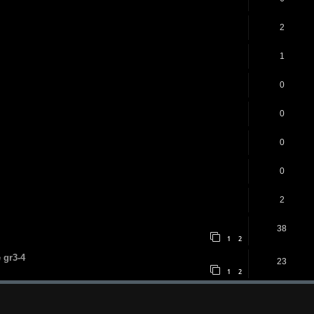
2
1
0
0
0
0
2
38
1
2
 gr3-4
23
1
2