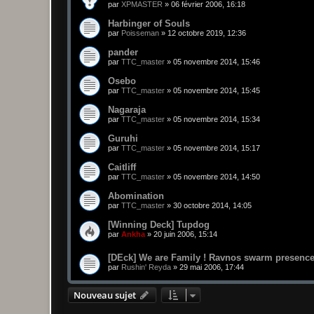
par
XPMASTER
»
06 février 2006, 16:18
Harbinger of Souls
par
Poisseman
»
12 octobre 2019, 12:36
pander
par
TTC_master
»
05 novembre 2014, 15:46
Osebo
par
TTC_master
»
05 novembre 2014, 15:45
Nagaraja
par
TTC_master
»
05 novembre 2014, 15:34
Guruhi
par
TTC_master
»
05 novembre 2014, 15:17
Caitliff
par
TTC_master
»
05 novembre 2014, 14:50
Abomination
par
TTC_master
»
30 octobre 2014, 14:05
[Winning Deck] Tupdog
par
Ankha
»
20 juin 2006, 15:14
[DEck] We are Family ! Ravnos swarm presence
par
Rushin' Reyda
»
29 mai 2006, 17:44
Nouveau sujet