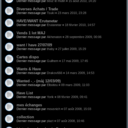
Dernier message par
beuz le mutin
«
15 août 2010, 14:20
Diverses Achats / Trade
Dernier message par
Tsuki
«
23 mars 2010, 23:28
HAVE/WANT Erutanetar
Dernier message par
Erutanetar
«
18 février 2010, 14:57
Vends 1 lot MAJ
Dernier message par
Akhenaton
«
28 septembre 2009, 00:06
want / have 27/07/09
Dernier message par
thaby
«
27 juillet 2009, 15:29
Cartes dispo
Dernier message par
Guilhem
«
17 mai 2009, 17:45
Wants & Have
Dernier message par
Drakov666
«
14 mars 2009, 14:53
Wanted -_- (màj 12/03/09)
Dernier message par
Elboiteu
«
09 mars 2009, 11:03
Have List
Dernier message par
Yorik
«
08 février 2009, 09:41
mes échanges
Dernier message par
mousnich
«
07 août 2008, 15:03
collection
Dernier message par
plazt
«
07 août 2008, 10:46