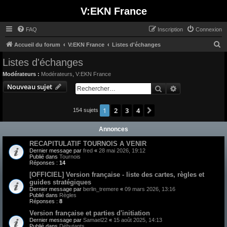
V:EKN France
FAQ
Inscription
Connexion
R
Accueil du forum
V:EKN France
Listes d'échanges
e
Listes d'échanges
c
Modérateurs :
Modérateurs
,
V:EKN France
h
Nouveau sujet
Rechercher
Recherche avan
e
r
1
2
3
4
Suivant
154 sujets
c
Annonces
h
e
RECAPITULATIF TOURNOIS A VENIR
Dernier message par
fred
«
28 mai 2026, 19:12
r
Publié dans
Tournois
Réponses :
14
[OFFICIEL] Version française - liste des cartes, règles et
guides stratégiques
Dernier message par
berlin_tremere
«
09 mars 2026, 13:16
Publié dans
Règles
Réponses :
8
Version française et parties d'initiation
Dernier message par
Samael22
«
15 août 2025, 14:13
Publié dans
Débutants