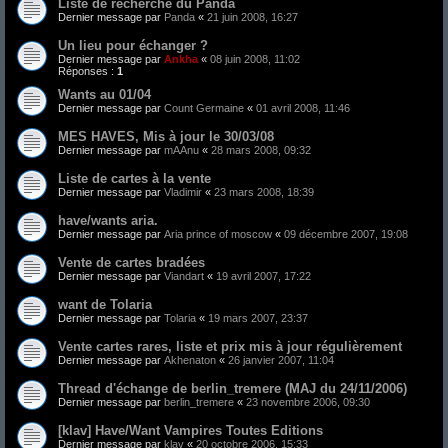
Liste de recherche du Panda
Dernier message par
Panda
«
21 juin 2008, 16:27
Un lieu pour échanger ?
Dernier message par
Ankha
«
08 juin 2008, 11:02
Réponses :
1
Wants au 01/04
Dernier message par
Count Germaine
«
01 avril 2008, 11:46
MES HAVES, Mis à jour le 30/03/08
Dernier message par
mAAnu
«
28 mars 2008, 09:32
Liste de cartes à la vente
Dernier message par
Vladimir
«
23 mars 2008, 18:39
have/wants aria.
Dernier message par
Aria prince of moscow
«
09 décembre 2007, 19:08
Vente de cartes bradées
Dernier message par
Viandart
«
19 avril 2007, 17:22
want de Tolaria
Dernier message par
Tolaria
«
19 mars 2007, 23:37
Vente cartes rares, liste et prix mis à jour régulièrement
Dernier message par
Akhenaton
«
26 janvier 2007, 11:04
Thread d'échange de berlin_tremere (MAJ du 24/11/2006)
Dernier message par
berlin_tremere
«
23 novembre 2006, 09:30
[klav] Have/Want Vampires Toutes Editions
Dernier message par
klav
«
20 octobre 2006, 15:33