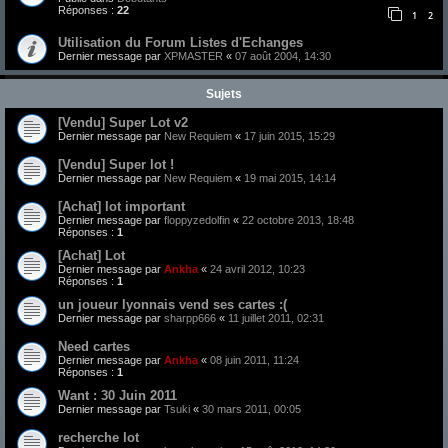
Réponses :
22
1
2
Utilisation du Forum Listes d'Echanges
Dernier message par
XPMASTER
«
07 août 2004, 14:30
Sujets
[Vendu] Super Lot v2
Dernier message par
New Requiem
«
17 juin 2015, 15:29
[Vendu] Super lot !
Dernier message par
New Requiem
«
19 mai 2015, 14:14
[Achat] lot important
Dernier message par
floppyzedolfin
«
22 octobre 2013, 18:48
Réponses :
1
[Achat] Lot
Dernier message par
Ankha
«
24 avril 2012, 10:23
Réponses :
1
un joueur lyonnais vend ses cartes :(
Dernier message par
sharpp666
«
11 juillet 2011, 02:31
Need cartes
Dernier message par
Ankha
«
08 juin 2011, 11:24
Réponses :
1
Want : 30 Juin 2011
Dernier message par
Tsuki
«
30 mars 2011, 00:05
recherche lot