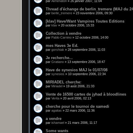
par
Akhenaton
»
26 janvier 2007, 11:04
Thread d'échange de berlin_tremere (MAJ du 24
par
berlin_tremere
»
23 novembre 2006, 09:30
[klav] Have/Want Vampires Toutes Editions
par
klav
»
20 octobre 2006, 15:33
Collection à vendre
par
Pablo Carnino
»
12 octobre 2006, 14:00
mes Haves 3e Ed.
par
gorshtak
»
28 septembre 2006, 11:03
Je recherche...
par
Gratiano
»
13 septembre 2006, 18:47
Have de synesios MAJ le 01/07/08
par
synesios
»
10 septembre 2006, 22:34
MIRIADEL cherche:
par
Miriadel
»
19 août 2006, 21:33
Vente de 16500 cartes de jyhad à bloodlines
par
Verita
»
20 avril 2006, 02:13
cherche pour le tournoi de samedi
par
agaitas
»
22 mars 2006, 11:36
a vendre
par
ishamael
»
21 mars 2006, 11:17
Some wants