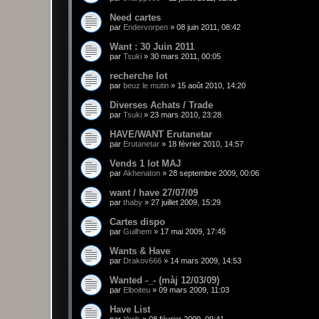
Need cartes
par
Endervorpen
»
08 juin 2011, 08:42
Want : 30 Juin 2011
par
Tsuki
»
30 mars 2011, 00:05
recherche lot
par
beuz le mutin
»
15 août 2010, 14:20
Diverses Achats / Trade
par
Tsuki
»
23 mars 2010, 23:28
HAVE/WANT Erutanetar
par
Erutanetar
»
18 février 2010, 14:57
Vends 1 lot MAJ
par
Akhenaton
»
28 septembre 2009, 00:06
want / have 27/07/09
par
thaby
»
27 juillet 2009, 15:29
Cartes dispo
par
Guilhem
»
17 mai 2009, 17:45
Wants & Have
par
Drakov666
»
14 mars 2009, 14:53
Wanted -_- (màj 12/03/09)
par
Elboiteu
»
09 mars 2009, 11:03
Have List