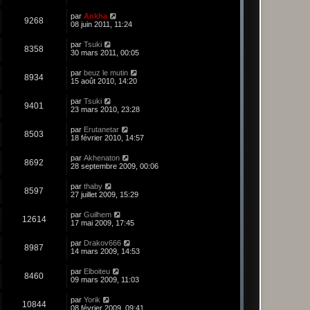
par
Ankha
9268
08 juin 2011, 11:24
par
Tsuki
8358
30 mars 2011, 00:05
par
beuz le mutin
8934
15 août 2010, 14:20
par
Tsuki
9401
23 mars 2010, 23:28
par
Erutanetar
8503
18 février 2010, 14:57
par
Akhenaton
8692
28 septembre 2009, 00:06
par
thaby
8597
27 juillet 2009, 15:29
par
Guilhem
12614
17 mai 2009, 17:45
par
Drakov666
8987
14 mars 2009, 14:53
par
Elboiteu
8460
09 mars 2009, 11:03
par
Yorik
10844
08 février 2009, 09:41