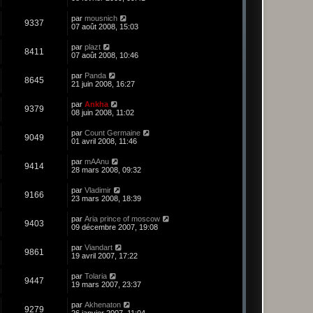
par
mousnich
9337
07 août 2008, 15:03
par
plazt
8411
07 août 2008, 10:46
par
Panda
8645
21 juin 2008, 16:27
par
Ankha
9379
08 juin 2008, 11:02
par
Count Germaine
9049
01 avril 2008, 11:46
par
mAAnu
9414
28 mars 2008, 09:32
par
Vladimir
9166
23 mars 2008, 18:39
par
Aria prince of moscow
9403
09 décembre 2007, 19:08
par
Viandart
9861
19 avril 2007, 17:22
par
Tolaria
9447
19 mars 2007, 23:37
par
Akhenaton
9279