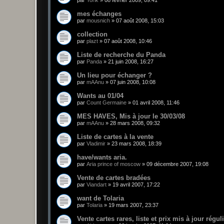
par
Yorik
»
08 février 2009, 09:41
mes échanges
par
mousnich
»
07 août 2008, 15:03
collection
par
plazt
»
07 août 2008, 10:46
Liste de recherche du Panda
par
Panda
»
21 juin 2008, 16:27
Un lieu pour échanger ?
par
mAAnu
»
07 juin 2008, 10:08
Wants au 01/04
par
Count Germaine
»
01 avril 2008, 11:46
MES HAVES, Mis à jour le 30/03/08
par
mAAnu
»
28 mars 2008, 09:32
Liste de cartes à la vente
par
Vladimir
»
23 mars 2008, 18:39
have/wants aria.
par
Aria prince of moscow
»
09 décembre 2007, 19:08
Vente de cartes bradées
par
Viandart
»
19 avril 2007, 17:22
want de Tolaria
par
Tolaria
»
19 mars 2007, 23:37
Vente cartes rares, liste et prix mis à jour régu