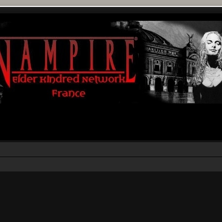
rcher
echerche avancée