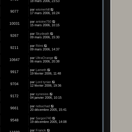
18 mars 2006, 23:53
par
wismerhill
9077
17 mars 2006, 16:24
par
antoine750
10031
15 mars 2006, 10:15
par
Skydeath
9267
09 mars 2006, 15:30
par
Rémi
9211
09 mars 2006, 14:37
par
UltraOrange
10647
06 mars 2006, 20:38
par
Lameth
9917
19 février 2006, 11:48
par
Lord tyrian
9704
12 février 2006, 19:36
par
synesios
9172
04 janvier 2006, 10:15
par
nebuchad
9661
20 décembre 2005, 15:41
par
Sargon740
9548
19 décembre 2005, 14:08
par
Franck