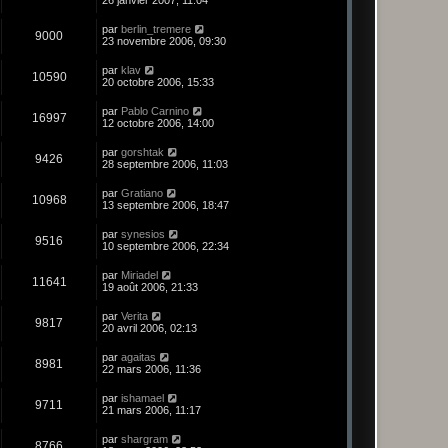
26 janvier 2007, 11:04
par
berlin_tremere
9000
23 novembre 2006, 09:30
par
klav
10590
20 octobre 2006, 15:33
par
Pablo Carnino
16997
12 octobre 2006, 14:00
par
gorshtak
9426
28 septembre 2006, 11:03
par
Gratiano
10968
13 septembre 2006, 18:47
par
synesios
9516
10 septembre 2006, 22:34
par
Miriadel
11641
19 août 2006, 21:33
par
Verita
9817
20 avril 2006, 02:13
par
agaitas
8981
22 mars 2006, 11:36
par
ishamael
9711
21 mars 2006, 11:17
par
shargram
8766