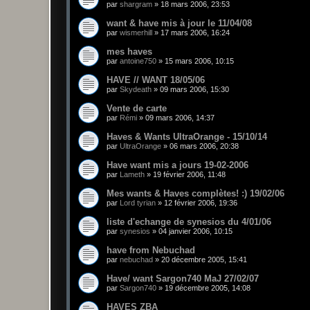
par
shargram
»
18 mars 2006, 23:53
want & have mis à jour le 11/04/08
par
wismerhill
»
17 mars 2006, 16:24
mes haves
par
antoine750
»
15 mars 2006, 10:15
HAVE // WANT 18/05/06
par
Skydeath
»
09 mars 2006, 15:30
Vente de carte
par
Rémi
»
09 mars 2006, 14:37
Haves & Wants UltraOrange - 15/10/14
par
UltraOrange
»
06 mars 2006, 20:38
Have want mis a jours 19-02-2006
par
Lameth
»
19 février 2006, 11:48
Mes wants & Haves complètes! :) 19/02/06
par
Lord tyrian
»
12 février 2006, 19:36
liste d'echange de synesios du 4/01/06
par
synesios
»
04 janvier 2006, 10:15
have from Nebuchad
par
nebuchad
»
20 décembre 2005, 15:41
Have/ want Sargon740 MaJ 27/02/07
par
Sargon740
»
19 décembre 2005, 14:08
HAVES ZBA