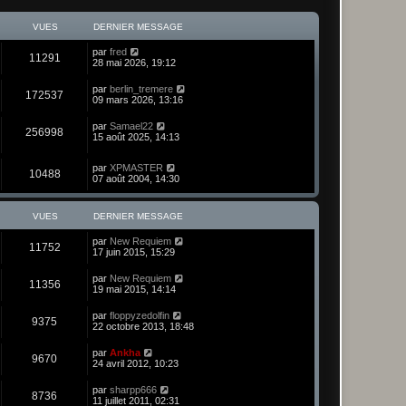
VUES
DERNIER MESSAGE
par
fred
11291
28 mai 2026, 19:12
par
berlin_tremere
172537
09 mars 2026, 13:16
par
Samael22
256998
15 août 2025, 14:13
par
XPMASTER
10488
07 août 2004, 14:30
VUES
DERNIER MESSAGE
par
New Requiem
11752
17 juin 2015, 15:29
par
New Requiem
11356
19 mai 2015, 14:14
par
floppyzedolfin
9375
22 octobre 2013, 18:48
par
Ankha
9670
24 avril 2012, 10:23
par
sharpp666
8736
11 juillet 2011, 02:31