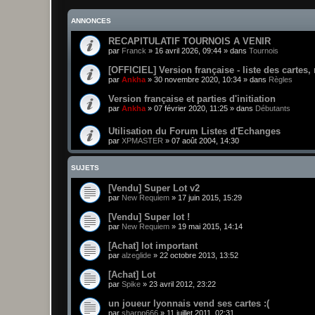
ANNONCES
RECAPITULATIF TOURNOIS A VENIR
par
Franck
»
16 avril 2026, 09:44
» dans
Tournois
[OFFICIEL] Version française - liste des cartes,
par
Ankha
»
30 novembre 2020, 10:34
» dans
Règles
Version française et parties d'initiation
par
Ankha
»
07 février 2020, 11:25
» dans
Débutants
Utilisation du Forum Listes d'Echanges
par
XPMASTER
»
07 août 2004, 14:30
SUJETS
[Vendu] Super Lot v2
par
New Requiem
»
17 juin 2015, 15:29
[Vendu] Super lot !
par
New Requiem
»
19 mai 2015, 14:14
[Achat] lot important
par
alzeglide
»
22 octobre 2013, 13:52
[Achat] Lot
par
Spike
»
23 avril 2012, 23:22
un joueur lyonnais vend ses cartes :(
par
sharpp666
»
11 juillet 2011, 02:31