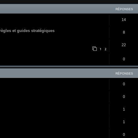
RÉPONSES
14
 règles et guides stratégiques
8
22
1
2
0
RÉPONSES
0
0
1
1
0